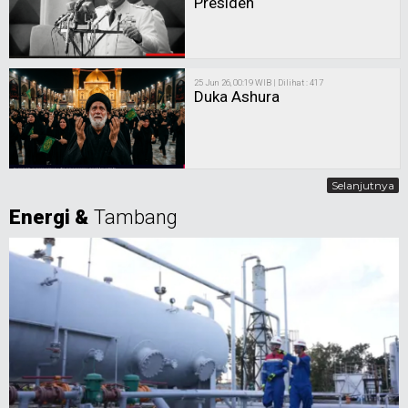
Presiden
25 Jun 26, 00:19 WIB | Dilihat : 417
Duka Ashura
Selanjutnya
Energi &
Tambang