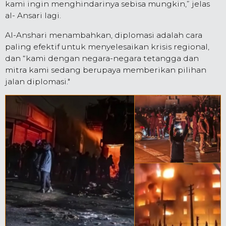
kami ingin menghindarinya sebisa mungkin,” jelas
al- Ansari lagi.
Al-Anshari menambahkan, diplomasi adalah cara
paling efektif untuk menyelesaikan krisis regional,
dan “kami dengan negara-negara tetangga dan
mitra kami sedang berupaya memberikan pilihan
jalan diplomasi."