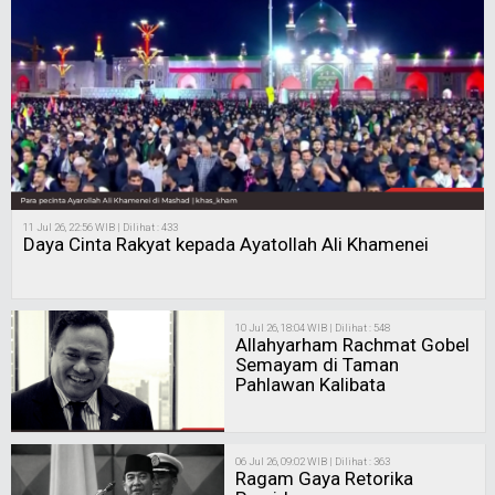
11 Jul 26, 22:56 WIB | Dilihat : 433
Daya Cinta Rakyat kepada Ayatollah Ali Khamenei
10 Jul 26, 18:04 WIB | Dilihat : 548
Allahyarham Rachmat Gobel
Semayam di Taman
Pahlawan Kalibata
06 Jul 26, 09:02 WIB | Dilihat : 363
Ragam Gaya Retorika