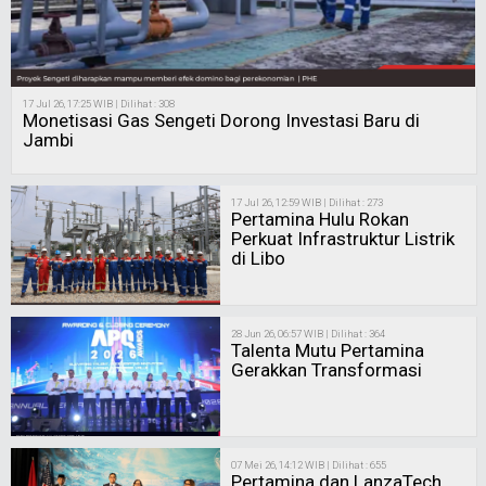
17 Jul 26, 17:25 WIB | Dilihat : 308
Monetisasi Gas Sengeti Dorong Investasi Baru di
Jambi
17 Jul 26, 12:59 WIB | Dilihat : 273
Pertamina Hulu Rokan
Perkuat Infrastruktur Listrik
di Libo
28 Jun 26, 06:57 WIB | Dilihat : 364
Talenta Mutu Pertamina
Gerakkan Transformasi
07 Mei 26, 14:12 WIB | Dilihat : 655
Pertamina dan LanzaTech