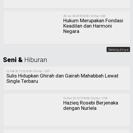
28 Jun 26, 09:30 WIB | Dilihat : 626
Hukum Merupakan Fondasi
Keadilan dan Harmoni
Negara
Selanjutnya
Seni &
Hiburan
16 Feb 26, 12:32 WIB | Dilihat : 1097
Sulis Hidupkan Ghirah dan Gairah Mahabbah Lewat
Single Terbaru
16 Nov 25, 10:19 WIB | Dilihat : 1196
Hazieq Rosebi Berjenaka
dengan Nurlela