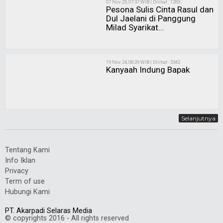
07 Nov 25, 07:37 WIB | Dilihat : 1283
Pesona Sulis Cinta Rasul dan
Dul Jaelani di Panggung
Milad Syarikat...
19 Nov 24, 08:29 WIB | Dilihat : 3342
Kanyaah Indung Bapak
Selanjutnya
Tentang Kami
Info Iklan
Privacy
Term of use
Hubungi Kami
PT. Akarpadi Selaras Media
© copyrights 2016 - All rights reserved