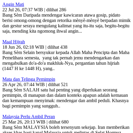
Angin Mati
22 Jul 26, 07:37 WIB | dilihat 286
Bang Sèm Daripada mendengar kawicaran atawa gosip, pidato
berisi omong-omong dengan retorika mènyè-mènyè berpadan mimik
dan gestur seraya mengulang kalimat yang itu-itu saja, begitu-begitu
saja, mending kita ngomong ihwal angin...
Maal Hijrah
18 Jun 26, 02:18 WIB | dilihat 438
Bang Sèm Selain bersyukur kepada Allah Maha Pencipta dan Maha
Pemelihara semesta, yang tak pernah jemu mendengarkan dan
mengabulkan do'a-do'a makhluk-Nya, pergantian tahun hijriah
(1447 H ke 1448 H), yang..
Mata dan Telinga Pemimpin
26 Apr 26, 07:44 WIB | dilihat 521
Bang Sèm SALAH satu hal penting yang diperlukan seorang
pemimpin, di manapun dan dalam konteks apapun adalah kemauan
dan kemampuan menyimak: mendengar dan ambil peduli. Khasnya
bagi pemimpin yang sungguh..
Malaysia Perlu Ambil Peran
25 Mar 26, 20:13 WIB | dilihat 680
Bang Sèm MALAYSIA boleh tersenyum sekejap. Iran memberikan
akses khas bagi kapal Malaysia untuk melintas di Selat Hormuz,