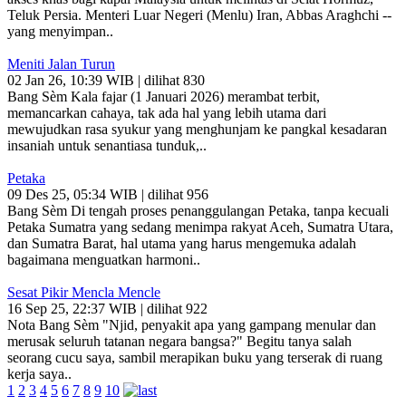
Teluk Persia. Menteri Luar Negeri (Menlu) Iran, Abbas Araghchi --
yang menyimpan..
Meniti Jalan Turun
02 Jan 26, 10:39 WIB | dilihat 830
Bang Sèm Kala fajar (1 Januari 2026) merambat terbit,
memancarkan cahaya, tak ada hal yang lebih utama dari
mewujudkan rasa syukur yang menghunjam ke pangkal kesadaran
insaniah untuk senantiasa tunduk,..
Petaka
09 Des 25, 05:34 WIB | dilihat 956
Bang Sèm Di tengah proses penanggulangan Petaka, tanpa kecuali
Petaka Sumatra yang sedang menimpa rakyat Aceh, Sumatra Utara,
dan Sumatra Barat, hal utama yang harus mengemuka adalah
bagaimana menguatkan harmoni..
Sesat Pikir Mencla Mencle
16 Sep 25, 22:37 WIB | dilihat 922
Nota Bang Sèm "Njid, penyakit apa yang gampang menular dan
merusak seluruh tatanan negara bangsa?" Begitu tanya salah
seorang cucu saya, sambil merapikan buku yang terserak di ruang
kerja saya..
1
2
3
4
5
6
7
8
9
10