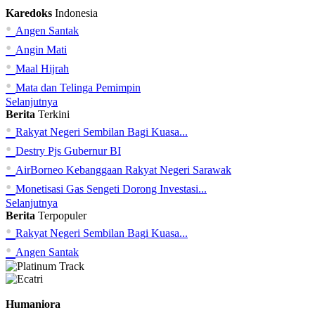
Karedoks
Indonesia
•
Angen Santak
•
Angin Mati
•
Maal Hijrah
•
Mata dan Telinga Pemimpin
Selanjutnya
Berita
Terkini
•
Rakyat Negeri Sembilan Bagi Kuasa...
•
Destry Pjs Gubernur BI
•
AirBorneo Kebanggaan Rakyat Negeri Sarawak
•
Monetisasi Gas Sengeti Dorong Investasi...
Selanjutnya
Berita
Terpopuler
•
Rakyat Negeri Sembilan Bagi Kuasa...
•
Angen Santak
Humaniora