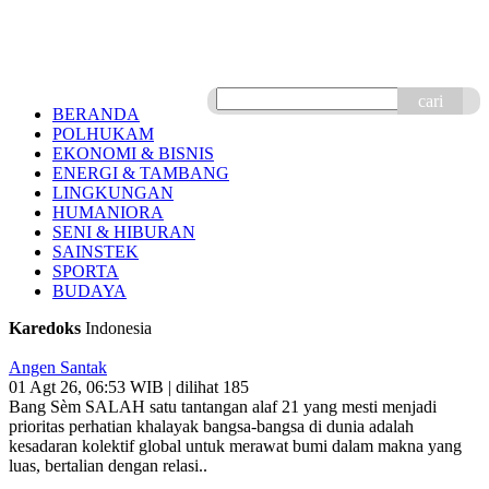
cari
BERANDA
POLHUKAM
EKONOMI & BISNIS
ENERGI & TAMBANG
LINGKUNGAN
HUMANIORA
SENI & HIBURAN
SAINSTEK
SPORTA
BUDAYA
Karedoks
Indonesia
Angen Santak
01 Agt 26, 06:53 WIB | dilihat 185
Bang Sèm SALAH satu tantangan alaf 21 yang mesti menjadi
prioritas perhatian khalayak bangsa-bangsa di dunia adalah
kesadaran kolektif global untuk merawat bumi dalam makna yang
luas, bertalian dengan relasi..