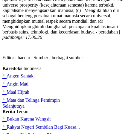
universe prosperity (kesejahteraan semesta) karena terbukti,
kapitalisme menyengsarakan manusia; (c) Mengukuhkan diri
sebagai benteng persatuan umat manusia secara universal,
menghidupkan mutual respek secara mondial; dan (d)
Menghidupkan ghirah dan ghairah pencapaian kualitas insani
berbasis sains, teknologi, dan kecerdasan budaya - peradaban |
padubonjer 17.06.26
Editor :
haedar
| Sumber : berbagai sumber
Karedoks
Indonesia
•
Angen Santak
•
Angin Mati
•
Maal Hijrah
•
Mata dan Telinga Pemimpin
Selanjutnya
Berita
Terkini
•
Bukan Karena Wangsit
•
Rakyat Negeri Sembilan Bagi Kuasa...