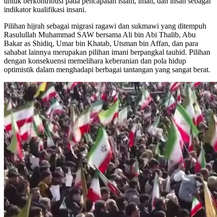
untuk berkontribusi pada pencapaian islam, iman, dan ihsan sebagai
indikator kualifikasi insani.
Pilihan hijrah sebagai migrasi ragawi dan sukmawi yang ditempuh
Rasulullah Muhammad SAW bersama Ali bin Abi Thalib, Abu
Bakar as Shidiq, Umar bin Khatab, Utsman bin Affan, dan para
sahabat lainnya merupakan pilihan imani berpangkal tauhid. Pilihan
dengan konsekuensi memelihara keberanian dan pola hidup
optimistik dalam menghadapi berbagai tantangan yang sangat berat.