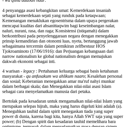
- wa qiina adaban naar
.
4 penyangga asasi kebangkitan umat: Kemerdekaan insaniah
sebagai kemerdekaan sejati yang runduk pada ketaqwaan;
Kemenangan menaklukan egosentrisma dalam upaya pergerakan
mencapai kualitas dari ahsanittaqwim bagi keseimbangan nalar,
naluri, nurani, rasa, dan raga; Konsistensi (istiqamah) dalam
berkontribusi pada penyelenggaraan negara dengan menegakkan
prinsip kemandirian dan otonomi luas, nyeta, bertanggung jawab
sebagaimana tercermin dalam pemikiran zelfbestuur HOS
Tjokroaminoto (17/06/1916): dan Perjuangan kebangsaan dari
narrow nationalism ke global nationalism dengan memajukan
dakwah ekonomi sebagai inti.
4 warisan -
legacy
: Pertahanan keluarga sebagai basis ketahanan
masyarakat -
qu anfusakum wa ahlikum naaro
; Kesalehan personal
dan sosial; Keberanian menegakkan amar ma'ruf nahyi munkar
dalam berbagai skala; dan Menegakkan nilai-nilai asasi Islam
sebagai cara menyelamatkan manusia dari petaka.
Bertolak pada kesadaran untuk mengamalkan nilai-nilai Islam yang
merupakan selepas hijrah, maka yang harus digeluti kini adalah (a).
Meneguhkan tauhid dalam spirit menegaskan tiada yang super
power di dunia, karena bagi kita, hanya Allah SWT saja yang super
power; (b) Dengan spirit dan kesadaran tauhid memelihara bara
optimisme, termasuk dalam menyelamatkan masa dengan sistem