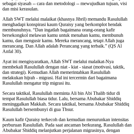
sebagai siyasah -- cara dan metodologi -- mewujudkan tujuan, visi
dan misi kerasulan.
Allah SWT melalui malaikat (khasnya Jibril) memandu Rasulullah
menghadapi konspirasi kaum Quraisy yang berkomplot hendak
membunuhnya. “Dan ingatlah bagaimana orang-orang kafir
bersekongkol melawan kamu untuk menahan kamu, membunuh
kamu, dan mengusir kamu. Mereka merancang, tetapi Allah juga
merancang. Dan Allah adalah Perancang yang terbaik.” (QS Al
Anfal 30).
Ayat ini mengisyaratkan, Allah SWT melalui malaikat-Nya
membekali Rasulullah dengan niat - kiat - siasat (motivasi, taktik,
dan strategi). Kemudian Allah memerintahkan Rasulullah
melakukan hijrah - migrasi. Hal ini tercermin dari bagaimana
Rasulullah mengatur trip migrasi itu.
Secara taktikal, Rasulullah meminta Ali bin Abi Thalib tidur di
tempat Rasulullah biasa tidur. Lalu, bersama Abubakar Shiddiq
meninggalkan Makkah. Secara taktikal, bersama Abubakar Shiddiq
Rasulullah bersembunyi di gua Thsur.
Kaum kafir Quraisy terkecoh dan kemudian menurunkan intensitas
perburuan Rasulullah. Pada saat ancaman berkurang, Rasulullah dan
Abubakar Shiddiq melanjutkan perjalanan migrasinya, dengan