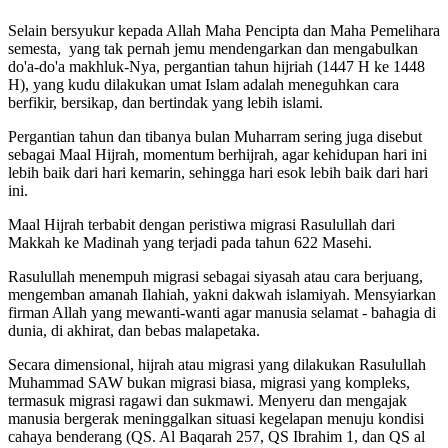
Selain bersyukur kepada Allah Maha Pencipta dan Maha Pemelihara
semesta, yang tak pernah jemu mendengarkan dan mengabulkan
do'a-do'a makhluk-Nya, pergantian tahun hijriah (1447 H ke 1448
H), yang kudu dilakukan umat Islam adalah meneguhkan cara
berfikir, bersikap, dan bertindak yang lebih islami.
Pergantian tahun dan tibanya bulan Muharram sering juga disebut
sebagai Maal Hijrah, momentum berhijrah, agar kehidupan hari ini
lebih baik dari hari kemarin, sehingga hari esok lebih baik dari hari
ini.
Maal Hijrah terbabit dengan peristiwa migrasi Rasulullah dari
Makkah ke Madinah yang terjadi pada tahun 622 Masehi.
Rasulullah menempuh migrasi sebagai siyasah atau cara berjuang,
mengemban amanah Ilahiah, yakni dakwah islamiyah. Mensyiarkan
firman Allah yang mewanti-wanti agar manusia selamat - bahagia di
dunia, di akhirat, dan bebas malapetaka.
Secara dimensional, hijrah atau migrasi yang dilakukan Rasulullah
Muhammad SAW bukan migrasi biasa, migrasi yang kompleks,
termasuk migrasi ragawi dan sukmawi. Menyeru dan mengajak
manusia bergerak meninggalkan situasi kegelapan menuju kondisi
cahaya benderang (QS. Al Baqarah 257, QS Ibrahim 1, dan QS al