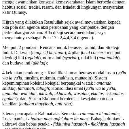
mengejawantahkan konsepsi kemasyarakatan Islam berbeda dengan
habitus sosial, tradisi, resam, dan istiadat di lingkungan masyarakat
kafir Quraisy.
Hijrah yang dilakukan Rasulullah sejak awal mewariskan kepada
kita pola dan agenda aksi perubahan yang kompatibel dengan
perkembangan zaman. Bila dikaji secara mendalam, saya
menyebutnya sebagai Pola 17 : 2,4,4,3,4 (agenda).
Meliputi 2 pondasi : Rencana induk berasas Tauhid; dan Strategi
Induk Dakwah (
maqasid hasanah
); 4 pilar
focal concern
meliputi
ideologi inti (
aqidah
), norma inti (
syariah
), nilai inti (
muamalah
),
dan budaya inti (
akhlaq
);
4 kekuatan pendorong : Kualifikasi umat berasas modal insan (
ya'lu
wa la yu'la
, muslim, mukmin, mukhsin, muttaqin); Sistem
kepemimpinan kolektif kolegial berpangkal watak :
amanah
,
shiddiq
,
fathonah
,
tabligh
; Konsolidasi umat (
ya'lu wa la yu'la
,
ummatan wahidah
,
ikhwah
,
ukhuwah
,
wasatha, ekuitas - ekualitas -
egaliter
); dan, Sistem Ekonomi beroientasi kesejahteraan dan
keadilan (
halalan thayyibah, anti riba
);
3 teras pencapaian: Rahmat atas Semesta -
rahmatan lil aalamin
;
Luas manfaat -
hairun naas anfa'uhum lin naas
; Bahagia duniawi -
ukhrawi dan bebas petaka -
fidduniya hasanah - filakhirati hasanah