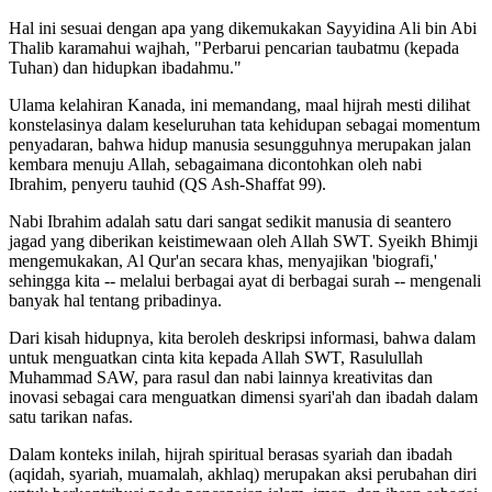
Hal ini sesuai dengan apa yang dikemukakan Sayyidina Ali bin Abi
Thalib karamahui wajhah, "Perbarui pencarian taubatmu (kepada
Tuhan) dan hidupkan ibadahmu."
Ulama kelahiran Kanada, ini memandang, maal hijrah mesti dilihat
konstelasinya dalam keseluruhan tata kehidupan sebagai momentum
penyadaran, bahwa hidup manusia sesungguhnya merupakan jalan
kembara menuju Allah, sebagaimana dicontohkan oleh nabi
Ibrahim, penyeru tauhid (QS Ash-Shaffat 99).
Nabi Ibrahim adalah satu dari sangat sedikit manusia di seantero
jagad yang diberikan keistimewaan oleh Allah SWT. Syeikh Bhimji
mengemukakan, Al Qur'an secara khas, menyajikan 'biografi,'
sehingga kita -- melalui berbagai ayat di berbagai surah -- mengenali
banyak hal tentang pribadinya.
Dari kisah hidupnya, kita beroleh deskripsi informasi, bahwa dalam
untuk menguatkan cinta kita kepada Allah SWT, Rasulullah
Muhammad SAW, para rasul dan nabi lainnya kreativitas dan
inovasi sebagai cara menguatkan dimensi syari'ah dan ibadah dalam
satu tarikan nafas.
Dalam konteks inilah, hijrah spiritual berasas syariah dan ibadah
(aqidah, syariah, muamalah, akhlaq) merupakan aksi perubahan diri