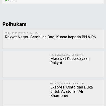
Polhukam
05 Agt 26, 20:16 WIB | Dilihat : 154
Rakyat Negeri Sembilan Bagi Kuasa kepada BN & PN
15 Jul 26, 23:02 WIB | Dilihat : 445
Merawat Kepercayaan
Rakyat
08 Jul 26, 09:08 WIB | Dilihat : 436
Ekspresi Cinta dan Duka
untuk Ayatollah Ali
Khamenei