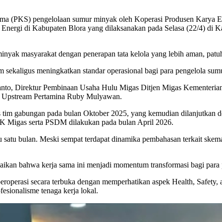
a Sama (PKS) pengelolaan sumur minyak oleh Koperasi Produsen Kar
Energi di Kabupaten Blora yang dilaksanakan pada Selasa (22/4) di K
minyak masyarakat dengan penerapan tata kelola yang lebih aman, patuh
ekaligus meningkatkan standar operasional bagi para pengelola sumu
anto, Direktur Pembinaan Usaha Hulu Migas Ditjen Migas Kementeria
ng Upstream Pertamina Ruby Mulyawan.
is tim gabungan pada bulan Oktober 2025, yang kemudian dilanjutkan 
KK Migas serta PSDM dilakukan pada bulan April 2026.
atu bulan. Meski sempat terdapat dinamika pembahasan terkait skem
an bahwa kerja sama ini menjadi momentum transformasi bagi para 
beroperasi secara terbuka dengan memperhatikan aspek Health, Safety,
esionalisme tenaga kerja lokal.