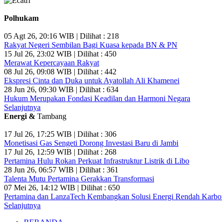
Polhukam
05 Agt 26, 20:16 WIB | Dilihat : 218
Rakyat Negeri Sembilan Bagi Kuasa kepada BN & PN
15 Jul 26, 23:02 WIB | Dilihat : 450
Merawat Kepercayaan Rakyat
08 Jul 26, 09:08 WIB | Dilihat : 442
Ekspresi Cinta dan Duka untuk Ayatollah Ali Khamenei
28 Jun 26, 09:30 WIB | Dilihat : 634
Hukum Merupakan Fondasi Keadilan dan Harmoni Negara
Selanjutnya
Energi &
Tambang
17 Jul 26, 17:25 WIB | Dilihat : 306
Monetisasi Gas Sengeti Dorong Investasi Baru di Jambi
17 Jul 26, 12:59 WIB | Dilihat : 268
Pertamina Hulu Rokan Perkuat Infrastruktur Listrik di Libo
28 Jun 26, 06:57 WIB | Dilihat : 361
Talenta Mutu Pertamina Gerakkan Transformasi
07 Mei 26, 14:12 WIB | Dilihat : 650
Pertamina dan LanzaTech Kembangkan Solusi Energi Rendah Karbo
Selanjutnya