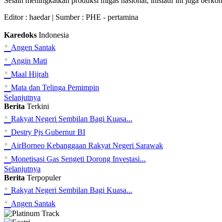
Selain meningkatkan produksi migas nasional, inisiatif ini juga berk
Editor :
haedar
| Sumber : PHE - pertamina
Karedoks
Indonesia
•
Angen Santak
•
Angin Mati
•
Maal Hijrah
•
Mata dan Telinga Pemimpin
Selanjutnya
Berita
Terkini
•
Rakyat Negeri Sembilan Bagi Kuasa...
•
Destry Pjs Gubernur BI
•
AirBorneo Kebanggaan Rakyat Negeri Sarawak
•
Monetisasi Gas Sengeti Dorong Investasi...
Selanjutnya
Berita
Terpopuler
•
Rakyat Negeri Sembilan Bagi Kuasa...
•
Angen Santak