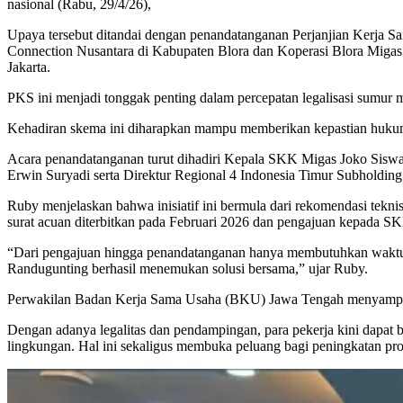
nasional (Rabu, 29/4/26),
Upaya tersebut ditandai dengan penandatanganan Perjanjian Kerj
Connection Nusantara di Kabupaten Blora dan Koperasi Blora Migas 
Jakarta.
PKS ini menjadi tonggak penting dalam percepatan legalisasi sumur 
Kehadiran skema ini diharapkan mampu memberikan kepastian hukum s
Acara penandatanganan turut dihadiri Kepala SKK Migas Joko Sisw
Erwin Suryadi serta Direktur Regional 4 Indonesia Timur Subholdi
Ruby menjelaskan bahwa inisiatif ini bermula dari rekomendasi tekn
surat acuan diterbitkan pada Februari 2026 dan pengajuan kepada S
“Dari pengajuan hingga penandatanganan hanya membutuhkan waktu s
Randugunting berhasil menemukan solusi bersama,” ujar Ruby.
Perwakilan Badan Kerja Sama Usaha (BKU) Jawa Tengah menyampaik
Dengan adanya legalitas dan pendampingan, para pekerja kini dapat 
lingkungan. Hal ini sekaligus membuka peluang bagi peningkatan prof