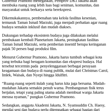
Gubernur Pramono menegaskan, Pemprov DKI Jakarta akan
membuka ruang yang lebih luas bagi seniman, komunitas, dan
masyarakat untuk berkarya serta berekspresi.
Dikemukakannya, pembenahan tata kelola fasilitas kesenian,
termasuk Taman Ismail Marzuki, juga menjadi perhatian agar ruang
budaya semakin inklusif dan mudah diakses.
Dukungan terhadap ekosistem budaya juga dilakukan melalui
pembukaan kembali Planetarium Jakarta, peningkatan fasilitas
Taman Ismail Marzuki, serta pemberian insentif berupa keringanan
pajak 50 persen bagi produksi film.
Menurut Gubernur Pramono, Jakarta harus tumbuh sebagai kota
yang terbuka bagi beragam komunitas dan ekspresi budaya. Hal
tersebut tercermin pada penyelenggaraan berbagai perayaan
keagamaan dan budaya di ruang publik, mulai dari Christmas Carol,
Imlek, Waisak, dan Nyepi hingga Idulfitri.
“Ruang-ruang seperti itulah yang harus kita jaga bersama. Mudah-
mudahan Jakarta semakin penuh warna. Pembangunan fisik terus
berjalan, tetapi yang paling utama adalah membuat warga Jakarta
merasa nyaman,” pungkas Gubernur Pramono.
Sedangkan, anggota Akademi Jakarta, N. Syamsuddin Ch. Haesy,
menilai seni dan budaya perlu ditempatkan sebagai bagian dari