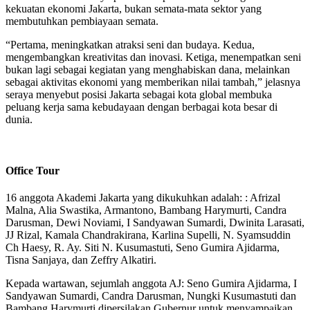
kekuatan ekonomi Jakarta, bukan semata-mata sektor yang
membutuhkan pembiayaan semata.
“Pertama, meningkatkan atraksi seni dan budaya. Kedua,
mengembangkan kreativitas dan inovasi. Ketiga, menempatkan seni
bukan lagi sebagai kegiatan yang menghabiskan dana, melainkan
sebagai aktivitas ekonomi yang memberikan nilai tambah,” jelasnya
seraya menyebut posisi Jakarta sebagai kota global membuka
peluang kerja sama kebudayaan dengan berbagai kota besar di
dunia.
Office Tour
16 anggota Akademi Jakarta yang dikukuhkan adalah: : Afrizal
Malna, Alia Swastika, Armantono, Bambang Harymurti, Candra
Darusman, Dewi Noviami, I Sandyawan Sumardi, Dwinita Larasati,
JJ Rizal, Kamala Chandrakirana, Karlina Supelli, N. Syamsuddin
Ch Haesy, R. Ay. Siti N. Kusumastuti, Seno Gumira Ajidarma,
Tisna Sanjaya, dan Zeffry Alkatiri.
Kepada wartawan, sejumlah anggota AJ: Seno Gumira Ajidarma, I
Sandyawan Sumardi, Candra Darusman, Nungki Kusumastuti dan
Bambang Harymurti dipersilakan Gubernur untuk menyampaikan