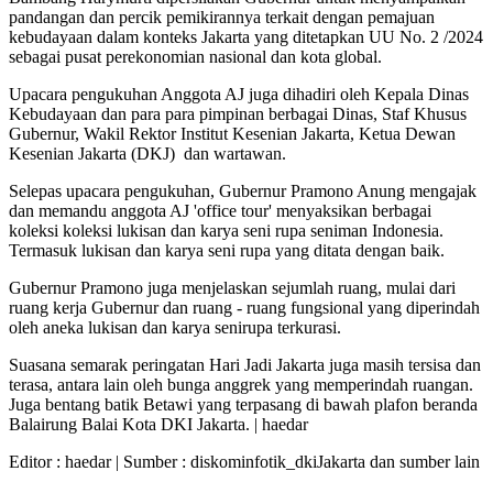
pandangan dan percik pemikirannya terkait dengan pemajuan
kebudayaan dalam konteks Jakarta yang ditetapkan UU No. 2 /2024
sebagai pusat perekonomian nasional dan kota global.
Upacara pengukuhan Anggota AJ juga dihadiri oleh Kepala Dinas
Kebudayaan dan para para pimpinan berbagai Dinas, Staf Khusus
Gubernur, Wakil Rektor Institut Kesenian Jakarta, Ketua Dewan
Kesenian Jakarta (DKJ) dan wartawan.
Selepas upacara pengukuhan, Gubernur Pramono Anung mengajak
dan memandu anggota AJ 'office tour' menyaksikan berbagai
koleksi koleksi lukisan dan karya seni rupa seniman Indonesia.
Termasuk lukisan dan karya seni rupa yang ditata dengan baik.
Gubernur Pramono juga menjelaskan sejumlah ruang, mulai dari
ruang kerja Gubernur dan ruang - ruang fungsional yang diperindah
oleh aneka lukisan dan karya senirupa terkurasi.
Suasana semarak peringatan Hari Jadi Jakarta juga masih tersisa dan
terasa, antara lain oleh bunga anggrek yang memperindah ruangan.
Juga bentang batik Betawi yang terpasang di bawah plafon beranda
Balairung Balai Kota DKI Jakarta. | haedar
Editor :
haedar
| Sumber : diskominfotik_dkiJakarta dan sumber lain