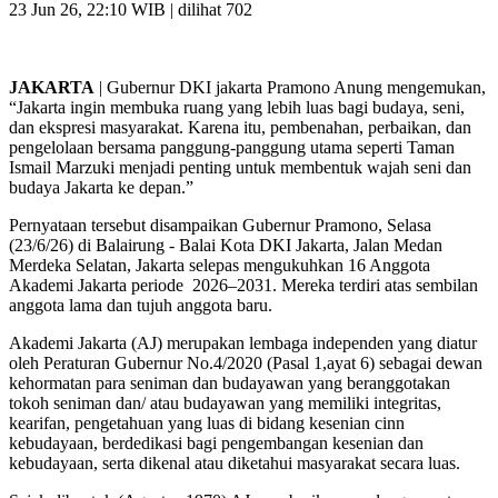
23 Jun 26, 22:10 WIB
| dilihat 702
JAKARTA
| Gubernur DKI jakarta Pramono Anung mengemukan,
“Jakarta ingin membuka ruang yang lebih luas bagi budaya, seni,
dan ekspresi masyarakat. Karena itu, pembenahan, perbaikan, dan
pengelolaan bersama panggung-panggung utama seperti Taman
Ismail Marzuki menjadi penting untuk membentuk wajah seni dan
budaya Jakarta ke depan.”
Pernyataan tersebut disampaikan Gubernur Pramono, Selasa
(23/6/26) di Balairung - Balai Kota DKI Jakarta, Jalan Medan
Merdeka Selatan, Jakarta selepas mengukuhkan 16 Anggota
Akademi Jakarta periode 2026–2031. Mereka terdiri atas sembilan
anggota lama dan tujuh anggota baru.
Akademi Jakarta (AJ) merupakan lembaga independen yang diatur
oleh Peraturan Gubernur No.4/2020 (Pasal 1,ayat 6) sebagai dewan
kehormatan para seniman dan budayawan yang beranggotakan
tokoh seniman dan/ atau budayawan yang memiliki integritas,
kearifan, pengetahuan yang luas di bidang kesenian cinn
kebudayaan, berdedikasi bagi pengembangan kesenian dan
kebudayaan, serta dikenal atau diketahui masyarakat secara luas.