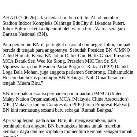
AHAD (7.06.26) tak sekedar hari bercuti. Ini Ahad membiru.
Stadion Indoor Kompleks Olahraga EduCity di Iskandar Puteri,
Johor Bahru seketika dipenuhi oleh warna biru. Warna seragam
Barisan Nasional (BN).
Para pemimpin BN di peringkat nasional dan negeri Johor, tampak
berada di tengah para anggotanya. Sebutlah Presiden BN /UMNO
Zahid Hamidi, Ketua BN Johor Datuk Onn Hafiz Ghazi, Presiden
MCA Datuk Seri Wee Ka Siong, Presiden MIC Tan Sri SA
Vigneswaran, dan Presiden Partai Progresif Rakyat (PPP) DatukJ
Loga Bala Mohan, juga anggota parlemen Sembrong, Hishamuddin
Husein dan bekas pemimpin BN Selangor, Noh Omar berada di
tengah 'Muara Biru."
BN merupakan koalisi permanen partai-partai UMNO (United
Malay Nation Organization), MCA (Malaysia China Association),
MIC (Malaysia Indian Congres dan PPP (Partai Progresif Rakyat).
BN kini memasang sesanti baru sebagai 'Rumah Bangsa.'
Apa yang terjadi pada Ahad Biru, itu mengisyaratkan, para
pemimpin dan anggota BN bertungkus lumus untuk 'merebut
kembali' daya dan menciptakan momentum kembali sebagai 'rumah
bangsa.'