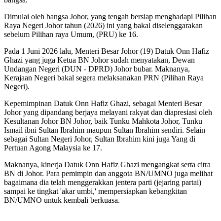
Dimulai oleh bangsa Johor, yang tengah bersiap menghadapi Pilihan
Raya Negeri Johor tahun (2026) ini yang bakal diselenggarakan
sebelum Pilihan raya Umum, (PRU) ke 16.
Pada 1 Juni 2026 lalu, Menteri Besar Johor (19) Datuk Onn Hafiz
Ghazi yang juga Ketua BN Johor sudah menyatakan, Dewan
Undangan Negeri (DUN - DPRD) Johor bubar. Maknanya,
Kerajaan Negeri bakal segera melaksanakan PRN (Pilihan Raya
Negeri).
Kepemimpinan Datuk Onn Hafiz Ghazi, sebagai Menteri Besar
Johor yang dipandang berjaya melayani rakyat dan diapresiasi oleh
Kesultanan Johor BN Johor, baik Tunku Mahkota Johor, Tunku
Ismail ibni Sultan Ibrahim maupun Sultan Ibrahim sendiri. Selain
sebagai Sultan Negeri Johor, Sultan Ibrahim kini juga Yang di
Pertuan Agong Malaysia ke 17.
Maknanya, kinerja Datuk Onn Hafiz Ghazi mengangkat serta citra
BN di Johor. Para pemimpin dan anggota BN/UMNO juga melihat
bagaimana dia telah menggerakkan jentera parti (jejaring partai)
sampai ke tingkat 'akar umbi,' mempersiapkan kebangkitan
BN/UMNO untuk kembali berkuasa.