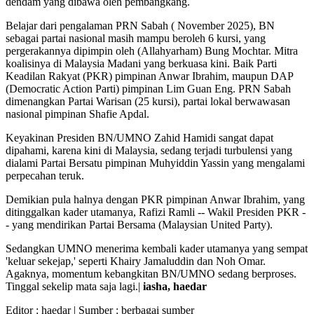
dendam yang dibawa oleh pembangkang.
Belajar dari pengalaman PRN Sabah ( November 2025), BN
sebagai partai nasional masih mampu beroleh 6 kursi, yang
pergerakannya dipimpin oleh (Allahyarham) Bung Mochtar. Mitra
koalisinya di Malaysia Madani yang berkuasa kini. Baik Parti
Keadilan Rakyat (PKR) pimpinan Anwar Ibrahim, maupun DAP
(Democratic Action Parti) pimpinan Lim Guan Eng. PRN Sabah
dimenangkan Partai Warisan (25 kursi), partai lokal berwawasan
nasional pimpinan Shafie Apdal.
Keyakinan Presiden BN/UMNO Zahid Hamidi sangat dapat
dipahami, karena kini di Malaysia, sedang terjadi turbulensi yang
dialami Partai Bersatu pimpinan Muhyiddin Yassin yang mengalami
perpecahan teruk.
Demikian pula halnya dengan PKR pimpinan Anwar Ibrahim, yang
ditinggalkan kader utamanya, Rafizi Ramli -- Wakil Presiden PKR -
- yang mendirikan Partai Bersama (Malaysian United Party).
Sedangkan UMNO menerima kembali kader utamanya yang sempat
'keluar sekejap,' seperti Khairy Jamaluddin dan Noh Omar.
Agaknya, momentum kebangkitan BN/UMNO sedang berproses.
Tinggal sekelip mata saja lagi.|
iasha, haedar
Editor :
haedar
| Sumber : berbagai sumber