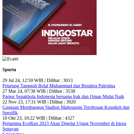
Sporta
29 Jul 24, 12:59 WIB | Dilihat : 3013
Petarung Tangguh Belal Muhammad dan Bendera Palestina
27 Mar 24, 07:38 WIB | Dilihat : 3538
Pamor Sepakbola Indonesia bersama Irak dan Oman Mulai Naik
22 Nov 23, 17:31 WIB | Dilihat : 3920
Gagasan Membangun Stadion Mattoangin Terobosan Kongkrit dan
Spesifik
10 Okt 23, 10:22 WIB | Dilihat : 4327
Pertamina EcoRun 2023 Akan Digelar Ujung November di Istora
Senayan