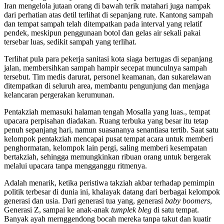
Iran mengelola jutaan orang di bawah terik matahari juga nampak
dari perhatian atas detil terlihat di sepanjang rute. Kantong sampah
dan tempat sampah telah ditempatkan pada interval yang relatif
pendek, meskipun penggunaan botol dan gelas air sekali pakai
tersebar luas, sedikit sampah yang terlihat.
Terlihat pula para pekerja sanitasi kota siaga bertugas di sepanjang
jalan, membersihkan sampah hampir secepat munculnya sampah
tersebut. Tim medis darurat, personel keamanan, dan sukarelawan
ditempatkan di seluruh area, membantu pengunjung dan menjaga
kelancaran pergerakan kerumunan.
Pentakziah memasuki halaman tengah Mosalla yang luas., tempat
upacara perpisahan diadakan. Ruang terbuka yang besar itu tetap
penuh sepanjang hari, namun suasananya senantiasa tertib. Saat satu
kelompok pentakziah mencapai pusat tempat acara untuk memberi
penghormatan, kelompok lain pergi, saling memberi kesempatan
bertakziah, sehingga memungkinkan ribuan orang untuk bergerak
melalui upacara tanpa mengganggu ritmenya.
Adalah menarik, ketika peristiwa takziah akbar terhadap pemimpin
politik terbesar di dunia ini, khalayak datang dari berbagai kelompok
generasi dan usia. Dari generasi tua yang, generasi
baby boomers
,
Generasi Z, sampai ke anak-anak
tumplek bleg
di satu tempat.
Banyak ayah mernggendong bocah mereka tanpa takut dan kuatir