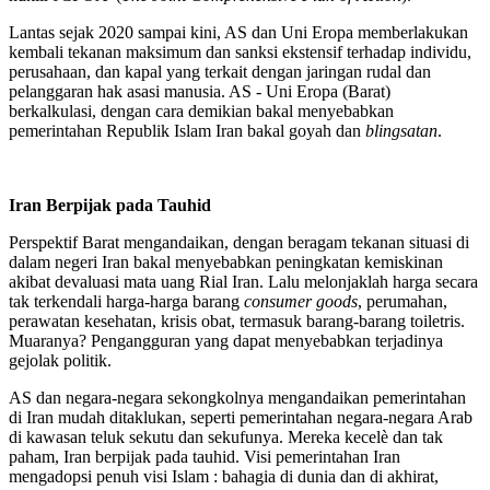
Lantas sejak 2020 sampai kini, AS dan Uni Eropa memberlakukan
kembali tekanan maksimum dan sanksi ekstensif terhadap individu,
perusahaan, dan kapal yang terkait dengan jaringan rudal dan
pelanggaran hak asasi manusia. AS - Uni Eropa (Barat)
berkalkulasi, dengan cara demikian bakal menyebabkan
pemerintahan Republik Islam Iran bakal goyah dan
blingsatan
.
Iran Berpijak pada Tauhid
Perspektif Barat mengandaikan, dengan beragam tekanan situasi di
dalam negeri Iran bakal menyebabkan peningkatan kemiskinan
akibat devaluasi mata uang Rial Iran. Lalu melonjaklah harga secara
tak terkendali harga-harga barang
consumer goods
, perumahan,
perawatan kesehatan, krisis obat, termasuk barang-barang toiletris.
Muaranya? Pengangguran yang dapat menyebabkan terjadinya
gejolak politik.
AS dan negara-negara sekongkolnya mengandaikan pemerintahan
di Iran mudah ditaklukan, seperti pemerintahan negara-negara Arab
di kawasan teluk sekutu dan sekufunya. Mereka kecelè dan tak
paham, Iran berpijak pada tauhid. Visi pemerintahan Iran
mengadopsi penuh visi Islam : bahagia di dunia dan di akhirat,