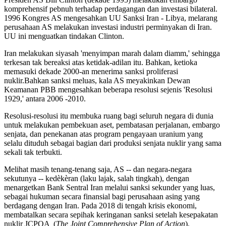
komprehensif pebnuh terhadap perdagangan dan investasi bilateral.
1996 Kongres AS mengesahkan UU Sanksi Iran - Libya, melarang
perusahaan AS melakukan investasi industri perminyakan di Iran.
UU ini menguatkan tindakan Clinton.
Iran melakukan siyasah 'menyimpan marah dalam diamm,' sehingga
terkesan tak bereaksi atas ketidak-adilan itu. Bahkan, ketioka
memasuki dekade 2000-an menerima sanksi proliferasi
nuklir.Bahkan sanksi meluas, kala AS meyakinkan Dewan
Keamanan PBB mengesahkan beberapa resolusi sejenis 'Resolusi
1929,' antara 2006 -2010.
Resolusi-resolusi itu membuka ruang bagi seluruh negara di dunia
untuk melakukan pembekuan aset, pembatasan perjalanan, embargo
senjata, dan penekanan atas program pengayaan uranium yang
selalu dituduh sebagai bagian dari produksi senjata nuklir yang sama
sekali tak terbukti.
Melihat masih tenang-tenang saja, AS -- dan negara-negara
sekutunya -- kedèkèran (laku lajak, salah tingkah), dengan
menargetkan Bank Sentral Iran melalui sanksi sekunder yang luas,
sebagai hukuman secara finansial bagi perusahaan asing yang
berdagang dengan Iran. Pada 2018 di tengah krisis ekonomi,
membatalkan secara sepihak keringanan sanksi setelah kesepakatan
nuklir JCPOA (
The Joint Comprehensive Plan of Action
).