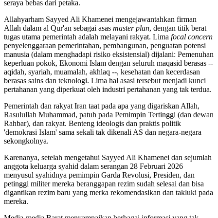
seraya bebas dari petaka.
Allahyarham Sayyed Ali Khamenei mengejawantahkan firman
Allah dalam al Qur'an sebagai asas
master
plan
, dengan titik berat
tugas utama pemerintah adalah melayani rakyat. Lima
focal concern
penyelenggaraan pemerintahan, pembangunan, penguatan potensi
manusia (dalam menghadapi risiko eksistensial) dijalani: Pemenuhan
keperluan pokok, Ekonomi Islam dengan seluruh maqasid berasas --
aqidah, syariah, muamalah, akhlaq --, kesehatan dan kecerdasan
berasas sains dan teknologi. Lima hal asasi tersebut menjadi kunci
pertahanan yang diperkuat oleh industri pertahanan yang tak terdua.
Pemerintah dan rakyat Iran taat pada apa yang digariskan Allah,
Rasulullah Muhammad, patuh pada Pemimpin Tertinggi (dan dewan
Rahbar), dan rakyat. Benteng ideologis dan praktis politik
'demokrasi Islam' sama sekali tak dikenali AS dan negara-negara
sekongkolnya.
Karenanya, setelah mengetahui Sayyed Ali Khamenei dan sejumlah
anggota keluarga syahid dalam serangan 28 Februari 2026
menyusul syahidnya pemimpin Garda Revolusi, Presiden, dan
petinggi militer mereka beranggapan rezim sudah selesai dan bisa
digantikan rezim baru yang merka rekomendasikan dan takluki pada
mereka.
Media-media Barat menyampaikan berbagai informasi yang tak