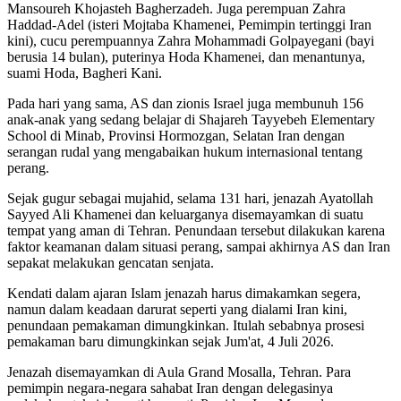
Mansoureh Khojasteh Bagherzadeh. Juga perempuan Zahra
Haddad-Adel (isteri Mojtaba Khamenei, Pemimpin tertinggi Iran
kini), cucu perempuannya Zahra Mohammadi Golpayegani (bayi
berusia 14 bulan), puterinya Hoda Khamenei, dan menantunya,
suami Hoda, Bagheri Kani.
Pada hari yang sama, AS dan zionis Israel juga membunuh 156
anak-anak yang sedang belajar di Shajareh Tayyebeh Elementary
School di Minab, Provinsi Hormozgan, Selatan Iran dengan
serangan rudal yang mengabaikan hukum internasional tentang
perang.
Sejak gugur sebagai mujahid, selama 131 hari, jenazah Ayatollah
Sayyed Ali Khamenei dan keluarganya disemayamkan di suatu
tempat yang aman di Tehran. Penundaan tersebut dilakukan karena
faktor keamanan dalam situasi perang, sampai akhirnya AS dan Iran
sepakat melakukan gencatan senjata.
Kendati dalam ajaran Islam jenazah harus dimakamkan segera,
namun dalam keadaan darurat seperti yang dialami Iran kini,
penundaan pemakaman dimungkinkan. Itulah sebabnya prosesi
pemakaman baru dimungkinkan sejak Jum'at, 4 Juli 2026.
Jenazah disemayamkan di Aula Grand Mosalla, Tehran. Para
pemimpin negara-negara sahabat Iran dengan delegasinya