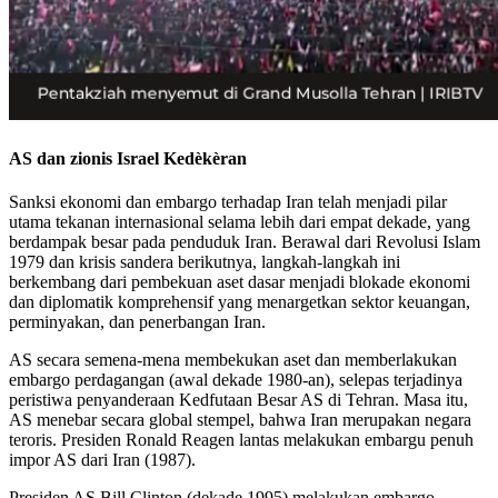
AS dan zionis Israel Kedèkèran
Sanksi ekonomi dan embargo terhadap Iran telah menjadi pilar
utama tekanan internasional selama lebih dari empat dekade, yang
berdampak besar pada penduduk Iran. Berawal dari Revolusi Islam
1979 dan krisis sandera berikutnya, langkah-langkah ini
berkembang dari pembekuan aset dasar menjadi blokade ekonomi
dan diplomatik komprehensif yang menargetkan sektor keuangan,
perminyakan, dan penerbangan Iran.
AS secara semena-mena membekukan aset dan memberlakukan
embargo perdagangan (awal dekade 1980-an), selepas terjadinya
peristiwa penyanderaan Kedfutaan Besar AS di Tehran. Masa itu,
AS menebar secara global stempel, bahwa Iran merupakan negara
teroris. Presiden Ronald Reagen lantas melakukan embargu penuh
impor AS dari Iran (1987).
Presiden AS Bill Clinton (dekade 1995) melakukan embargo