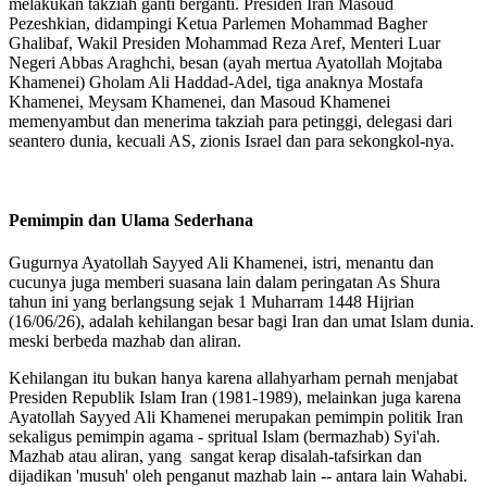
melakukan takziah ganti berganti. Presiden Iran Masoud
Pezeshkian, didampingi Ketua Parlemen Mohammad Bagher
Ghalibaf, Wakil Presiden Mohammad Reza Aref, Menteri Luar
Negeri Abbas Araghchi, besan (ayah mertua Ayatollah Mojtaba
Khamenei) Gholam Ali Haddad-Adel, tiga anaknya Mostafa
Khamenei, Meysam Khamenei, dan Masoud Khamenei
memenyambut dan menerima takziah para petinggi, delegasi dari
seantero dunia, kecuali AS, zionis Israel dan para sekongkol-nya.
Pemimpin dan Ulama Sederhana
Gugurnya Ayatollah Sayyed Ali Khamenei, istri, menantu dan
cucunya juga memberi suasana lain dalam peringatan As Shura
tahun ini yang berlangsung sejak 1 Muharram 1448 Hijrian
(16/06/26), adalah kehilangan besar bagi Iran dan umat Islam dunia.
meski berbeda mazhab dan aliran.
Kehilangan itu bukan hanya karena allahyarham pernah menjabat
Presiden Republik Islam Iran (1981-1989), melainkan juga karena
Ayatollah Sayyed Ali Khamenei merupakan pemimpin politik Iran
sekaligus pemimpin agama - spritual Islam (bermazhab) Syi'ah.
Mazhab atau aliran, yang sangat kerap disalah-tafsirkan dan
dijadikan 'musuh' oleh penganut mazhab lain -- antara lain Wahabi.