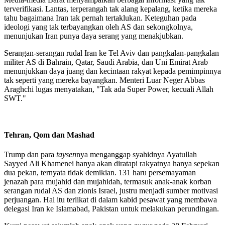
terverifikasi. Lantas, terperangah tak alang kepalang, ketika mereka
tahu bagaimana Iran tak pernah tertaklukan. Keteguhan pada
ideologi yang tak terbayangkan oleh AS dan sekongkolnya,
menunjukan Iran punya daya serang yang menakjubkan.
Serangan-serangan rudal Iran ke Tel Aviv dan pangkalan-pangkalan
militer AS di Bahrain, Qatar, Saudi Arabia, dan Uni Emirat Arab
menunjukkan daya juang dan kecintaan rakyat kepada pemimpinnya
tak seperti yang mereka bayangkan. Menteri Luar Neger Abbas
Araghchi lugas menyatakan, "Tak ada Super Power, kecuali Allah
SWT."
Tehran, Qom dan Mashad
Trump dan para
taysen
nya menganggap syahidnya Ayatullah
Sayyed Ali Khamenei hanya akan diratapi rakyatnya hanya sepekan
dua pekan, ternyata tidak demikian. 131 haru persemayaman
jenazah para mujahid dan mujahidah, termasuk anak-anak korban
serangan rudal AS dan zionis Israel, justru menjadi sumber motivasi
perjuangan. Hal itu terlikat di dalam kabid pesawat yang membawa
delegasi Iran ke Islamabad, Pakistan untuk melakukan perundingan.