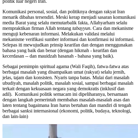
politik luar negeri Iran.
Komunikasi personal, sosial, dan politiknya dengan rakyat Iran
menarik dibahas tersendiri. Meski kerap menjadi sasaran komunikasi
media Barat yang selalu memutarbalik fakta, Allahyarham selalu
mempraktikan firman Allah tentang
tabayyun
. Cara dan mekanisme
menguji kebenaran informasi. Melakukan validasi melalui
mekanisme verifikasi sumber informasi dan konfirmasi isi informasi.
Selepas iti mewujudkan prinsip kearifan dan dengan menggunakan
bahasa yang baik dan benar (dengan hikmah - kearifan dan
kecerdasan -- dan mauidzah hasanah - bahasa yang baik).
Sebagai pemimpin spiritual agama (Wali Faqih), fatwa-fatwa atas
berbagai masalah yang disampaikan umat (rakyat) selalu jernih,
jelas, tajam dan konsisten. Nyaris tanpa batas. Mulai dari masalah
ubudiyah, masalah politik, masalah sosial, sampai berbagai masalah
terkait dengan kekuasaan negara yang demokratis (inklusif dan
adil). Komunikasi politik semacam ini dipeliharanya, bersamaan
dengan langkah pemerintah membahas masalah-masalah asas dan
laten tentang bagaimana Iran harus bertahan dan mandiri di tengah
berbagai sanksi internasional (ekonomi, politik, budaya, teknologi,
dan lain-lain)