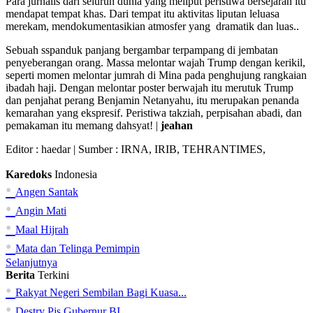
Para jurnalis dari seluruh dunia yang meliput peristiwa bersejarah itu
mendapat tempat khas. Dari tempat itu aktivitas liputan leluasa
merekam, mendokumentasikian atmosfer yang dramatik dan luas..
Sebuah sspanduk panjang bergambar terpampang di jembatan
penyeberangan orang. Massa melontar wajah Trump dengan kerikil,
seperti momen melontar jumrah di Mina pada penghujung rangkaian
ibadah haji. Dengan melontar poster berwajah itu merutuk Trump
dan penjahat perang Benjamin Netanyahu, itu merupakan penanda
kemarahan yang ekspresif. Peristiwa takziah, perpisahan abadi, dan
pemakaman itu memang dahsyat! |
jeahan
Editor :
haedar
| Sumber : IRNA, IRIB, TEHRANTIMES,
Karedoks
Indonesia
•
Angen Santak
•
Angin Mati
•
Maal Hijrah
•
Mata dan Telinga Pemimpin
Selanjutnya
Berita
Terkini
•
Rakyat Negeri Sembilan Bagi Kuasa...
•
Destry Pjs Gubernur BI