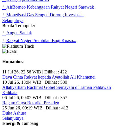
•
AirBorneo Kebanggaan Rakyat Negeri Sarawak
•
Monetisasi Gas Sengeti Dorong Investasi...
Selanjutnya
Berita
Terpopuler
•
Angen Santak
•
Rakyat Negeri Sembilan Bagi Kuasa...
Humaniora
11 Jul 26, 22:56 WIB | Dilihat : 422
Daya Cinta Rakyat kepada Ayatollah Ali Khamenei
10 Jul 26, 18:04 WIB | Dilihat : 530
Allahyarham Rachmat Gobel Semayam di Taman Pahlawan
Kalibata
06 Jul 26, 09:02 WIB | Dilihat : 357
Ragam Gaya Retorika Presiden
25 Jun 26, 00:19 WIB | Dilihat : 412
Duka Ashura
Selanjutnya
Energi &
Tambang