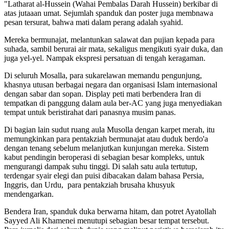
"Latharat al-Hussein (Wahai Pembalas Darah Hussein) berkibar di
atas jutaaan umat. Sejumlah spanduk dan poster juga membnawa
pesan tersurat, bahwa mati dalam perang adalah syahid.
Mereka bermunajat, melantunkan salawat dan pujian kepada para
suhada, sambil berurai air mata, sekaligus mengikuti syair duka, dan
juga yel-yel. Nampak ekspresi persatuan di tengah keragaman.
Di seluruh Mosalla, para sukarelawan memandu pengunjung,
khasnya utusan berbagai negara dan organisasi Islam internasional
dengan sabar dan sopan. Display peti mati berbendera Iran di
tempatkan di panggung dalam aula ber-AC yang juga menyediakan
tempat untuk beristirahat dari panasnya musim panas.
Di bagian lain sudut ruang aula Musolla dengan karpet merah, itu
memungkinkan para pentakziah bermunajat atau duduk berdo'a
dengan tenang sebelum melanjutkan kunjungan mereka. Sistem
kabut pendingin beroperasi di sebagian besar kompleks, untuk
mengurangi dampak suhu tinggi. Di salah satu aula tertutup,
terdengar syair elegi dan puisi dibacakan dalam bahasa Persia,
Inggris, dan Urdu, para pentakziah brusaha khusyuk
mendengarkan.
Bendera Iran, spanduk duka berwarna hitam, dan potret Ayatollah
Sayyed Ali Khamenei menutupi sebagian besar tempat tersebut.