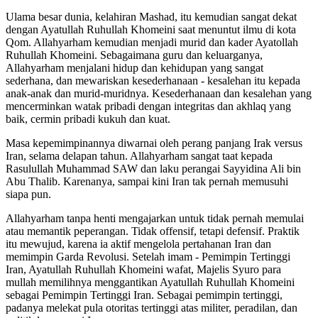
Ulama besar dunia, kelahiran Mashad, itu kemudian sangat dekat
dengan Ayatullah Ruhullah Khomeini saat menuntut ilmu di kota
Qom. Allahyarham kemudian menjadi murid dan kader Ayatollah
Ruhullah Khomeini. Sebagaimana guru dan keluarganya,
Allahyarham menjalani hidup dan kehidupan yang sangat
sederhana, dan mewariskan kesederhanaan - kesalehan itu kepada
anak-anak dan murid-muridnya. Kesederhanaan dan kesalehan yang
mencerminkan watak pribadi dengan integritas dan akhlaq yang
baik, cermin pribadi kukuh dan kuat.
Masa kepemimpinannya diwarnai oleh perang panjang Irak versus
Iran, selama delapan tahun. Allahyarham sangat taat kepada
Rasulullah Muhammad SAW dan laku perangai Sayyidina Ali bin
Abu Thalib. Karenanya, sampai kini Iran tak pernah memusuhi
siapa pun.
Allahyarham tanpa henti mengajarkan untuk tidak pernah memulai
atau memantik peperangan. Tidak offensif, tetapi defensif. Praktik
itu mewujud, karena ia aktif mengelola pertahanan Iran dan
memimpin Garda Revolusi. Setelah imam - Pemimpin Tertinggi
Iran, Ayatullah Ruhullah Khomeini wafat, Majelis Syuro para
mullah memilihnya menggantikan Ayatullah Ruhullah Khomeini
sebagai Pemimpin Tertinggi Iran. Sebagai pemimpin tertinggi,
padanya melekat pula otoritas tertinggi atas militer, peradilan, dan