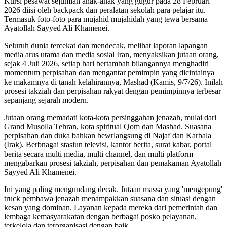
Kursi pesawat sejumlah anak-anak yang gugur pada 28 Februari
2026 diisi oleh backpack dan peralatan sekolah para pelajar itu.
Termasuk foto-foto para mujahid mujahidah yang tewa bersama
Ayatollah Sayyed Ali Khamenei.
Seluruh dunia tercekat dan mendecak, melihat laporan lapangan
media arus utama dan media sosial Iran, menyaksikan jutaan orang,
sejak 4 Juli 2026, setiap hari bertambah bilangannya menghadiri
momentum perpisahan dan mengantar pemimpin yang dicintainya
ke makamnya di tanah kelahirannya, Mashad (Kamis, 9/7/26). Inilah
prosesi takziah dan perpisahan rakyat dengan pemimpinnya terbesar
sepanjang sejarah modern.
Jutaan orang memadati kota-kota persinggahan jenazah, mulai dari
Grand Musolla Tehran, kota spiritual Qom dan Mashad. Suasana
perpisahan dan duka bahkan bewrlangsung di Najaf dan Karbala
(Irak). Berbnagai stasiun televisi, kantor berita, surat kabar, portal
berita secara multi media, multi channel, dan multi platform
mengabarkan prosesi takziah, perpisahan dan pemakaman Ayatollah
Sayyed Ali Khamenei.
Ini yang paling mengundang decak. Jutaan massa yang 'mengepung'
truck pembawa jenazah menampakkan suasana dan situasi dengan
kesan yang dominan. Layanan kepada mereka dari pemerintah dan
lembaga kemasyarakatan dengan berbagai posko pelayanan,
terkelola dan terorganisasi dengan baik.