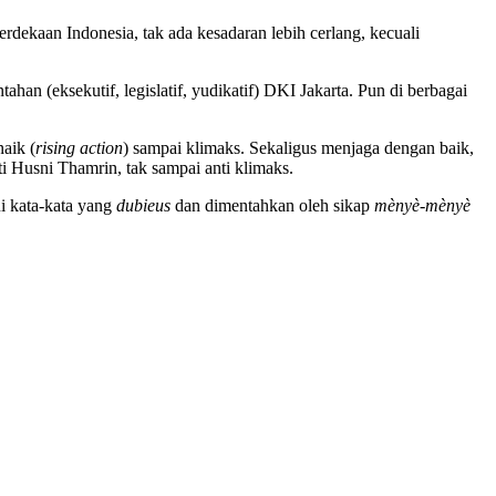
dekaan Indonesia, tak ada kesadaran lebih cerlang, kecuali
an (eksekutif, legislatif, yudikatif) DKI Jakarta. Pun di berbagai
aik (
rising action
) sampai klimaks. Sekaligus menjaga dengan baik,
i Husni Thamrin, tak sampai anti klimaks.
i kata-kata yang
dubieus
dan dimentahkan oleh sikap
mènyè-mènyè