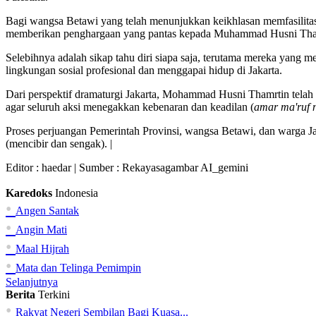
Bagi wangsa Betawi yang telah menunjukkan keikhlasan memfasilitasi
memberikan penghargaan yang pantas kepada Muhammad Husni Tha
Selebihnya adalah sikap tahu diri siapa saja, terutama mereka yang m
lingkungan sosial profesional dan menggapai hidup di Jakarta.
Dari perspektif dramaturgi Jakarta, Mohammad Husni Thamrtin telah 
agar seluruh aksi menegakkan kebenaran dan keadilan (
amar ma'ruf 
Proses perjuangan Pemerintah Provinsi, wangsa Betawi, dan warga Ja
(mencibir dan sengak). |
Editor :
haedar
| Sumber : Rekayasagambar AI_gemini
Karedoks
Indonesia
•
Angen Santak
•
Angin Mati
•
Maal Hijrah
•
Mata dan Telinga Pemimpin
Selanjutnya
Berita
Terkini
•
Rakyat Negeri Sembilan Bagi Kuasa...