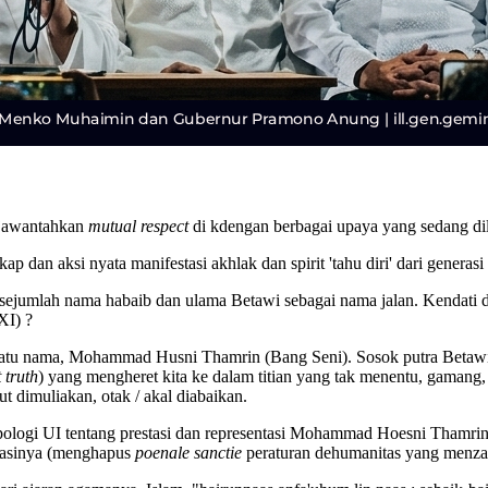
gjawantahkan
mutual respect
di kdengan berbagai upaya yang sedang d
p dan aksi nyata manifestasi akhlak dan spirit 'tahu diri' dari generas
ejumlah nama habaib dan ulama Betawi sebagai nama jalan. Kendati dem
XI) ?
tu nama, Mohammad Husni Thamrin (Bang Seni). Sosok putra Betawi ya
 truth
) yang mengheret kita ke dalam titian yang tak menentu, gamang
ut dimuliakan, otak / akal diabaikan.
pologi UI tentang prestasi dan representasi Mohammad Hoesni Thamrin
tasinya (menghapus
poenale sanctie
peraturan dehumanitas yang menzal