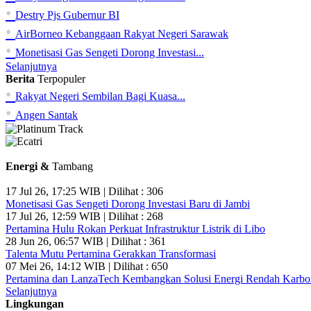
•
Destry Pjs Gubernur BI
•
AirBorneo Kebanggaan Rakyat Negeri Sarawak
•
Monetisasi Gas Sengeti Dorong Investasi...
Selanjutnya
Berita
Terpopuler
•
Rakyat Negeri Sembilan Bagi Kuasa...
•
Angen Santak
Energi &
Tambang
17 Jul 26, 17:25 WIB | Dilihat : 306
Monetisasi Gas Sengeti Dorong Investasi Baru di Jambi
17 Jul 26, 12:59 WIB | Dilihat : 268
Pertamina Hulu Rokan Perkuat Infrastruktur Listrik di Libo
28 Jun 26, 06:57 WIB | Dilihat : 361
Talenta Mutu Pertamina Gerakkan Transformasi
07 Mei 26, 14:12 WIB | Dilihat : 650
Pertamina dan LanzaTech Kembangkan Solusi Energi Rendah Karbo
Selanjutnya
Lingkungan