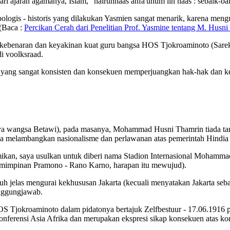
i ajaran agamanya, Islam, "hairunnaas anfa'uhum lin naas : sebaik-ba
ologis - historis yang dilakukan Yasmien sangat menarik, karena me
(Baca :
Percikan Cerah dari Penelitian Prof. Yasmine tentang M. Husn
ai kebenaran dan keyakinan kuat guru bangsa HOS Tjokroaminoto (Sar
i voolksraad.
 yang sangat konsisten dan konsekuen memperjuangkan hak-hak dan ke
daya wangsa Betawi), pada masanya, Mohammad Husni Thamrin tiada ta
uga melambangkan nasionalisme dan perlawanan atas pemerintah Hindia
esmikan, saya usulkan untuk diberi nama Stadion Internasional Moham
mimpinan Pramono - Rano Karno, harapan itu mewujud).
h jelas mengurai kekhususan Jakarta (kecuali menyatakan Jakarta seb
anggungjawab.
HOS Tjokroaminoto dalam pidatonya bertajuk Zelfbestuur - 17.06.1916
nferensi Asia Afrika dan merupakan ekspresi sikap konsekuen atas 