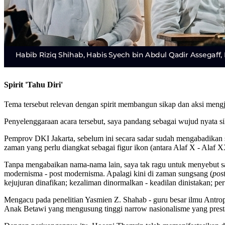
Spirit 'Tahu Diri'
Tema tersebut relevan dengan spirit membangun sikap dan aksi men
Penyelenggaraan acara tersebut, saya pandang sebagai wujud nyata sika
Pemprov DKI Jakarta, sebelum ini secara sadar sudah mengabadikan s
zaman yang perlu diangkat sebagai figur ikon (antara Alaf X - Alaf X
Tanpa mengabaikan nama-nama lain, saya tak ragu untuk menyebut sa
modernisma - post modernisma. Apalagi kini di zaman sungsang (
post
kejujuran dinafikan; kezaliman dinormalkan - keadilan dinistakan; per
Mengacu pada penelitian Yasmien Z. Shahab - guru besar ilmu Antro
Anak Betawi yang mengusung tinggi narrow nasionalisme yang pres