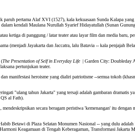
ak paruh pertama Alaf XVI (1527), kala kekuasaan Sunda Kalapa yang 
dalam kendali Maulana Nurullah Syarief Hidayatullah (Sunan Gunung J
tau ketiga di panggung / latar teater atau layar film dan media baru, per
(menjadi Jayakarta dan Jaccatra, lalu Batavia -- kala penjajah Belanda
 (
The Presentation of Self in Everyday Life
| Garden City: Doubleday 
laksana pertunjukan teater.
esi dan manifestasi heroisme yang dialiri patriotisme --semua tokoh (k
peringati "ulang tahun Jakarta" yang tersaji adalah gambaran dramatis 
 QS al Fath).
, mendeskripsikan secara beragam peristiwa 'kemenangan' itu dengan 
n Habib Betawi di Plaza Selatan Monumen Nasional -- yang dulu adala
 Harmoni Keagamaan di Tengah Keberagaman, Transformasi Jakarta M