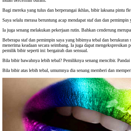
indah bercermin buram.
Bagi mereka yang tulus dan berperangai ikhlas, bibir laksana pintu f
Saya selalu merasa beruntung acap mendapat staf dan dan pemimpin yan
Ia juga senang melakukan pekerjaan rutin. Bahkan cenderung merup
Beberapa staf dan pemimpin saya yang bibirnya tebal dan berukuran
menerima keadaan secara seimbang. Ia juga dapat mengekspresikan pend
pemilik bibir seperti ini: bergairah dan sensual.
Bila bibir bawahnya lebih tebal? Pemiliknya senang mencibir. Pan
Bila bibir atas lebih tebal, umumnya dia senang memberi dan mempe