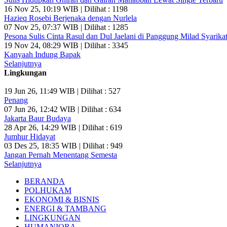
16 Nov 25, 10:19 WIB | Dilihat : 1198
Hazieq Rosebi Berjenaka dengan Nurlela
07 Nov 25, 07:37 WIB | Dilihat : 1285
Pesona Sulis Cinta Rasul dan Dul Jaelani di Panggung Milad Syarikat
19 Nov 24, 08:29 WIB | Dilihat : 3345
Kanyaah Indung Bapak
Selanjutnya
Lingkungan
19 Jun 26, 11:49 WIB | Dilihat : 527
Penang
07 Jun 26, 12:42 WIB | Dilihat : 634
Jakarta Baur Budaya
28 Apr 26, 14:29 WIB | Dilihat : 619
Jumhur Hidayat
03 Des 25, 18:35 WIB | Dilihat : 949
Jangan Pernah Menentang Semesta
Selanjutnya
BERANDA
POLHUKAM
EKONOMI & BISNIS
ENERGI & TAMBANG
LINGKUNGAN
HUMANIORA