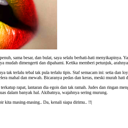
enuh, sama besar, dan bulat, saya selalu berhati-hati menyikapinya. Ya,
nya mudah dimengerti dan dipahami. Ketika memberi petunjuk, arahnya 
ak terlalu tebal tak pula terlalu tipis. Staf semacam ini: setia dan lo
rselera mahal dan mewah. Bicaranya pedas dan keras, meski murah hati d
 terkatup rapat, lantaran dia egois dan tak ramah. Judes dan ringan me
uas dalam banyak hal. Akibatnya, wajahnya sering murung.
 kita masing-masing.. Da, kenali siapa dirimu.. !!|