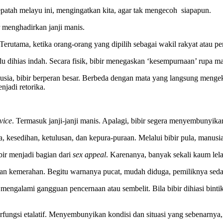
epatah melayu ini, mengingatkan kita, agar tak mengecoh siapapun.
r menghadirkan janji manis.
Terutama, ketika orang-orang yang dipilih sebagai wakil rakyat atau p
lu dihias indah. Secara fisik, bibir menegaskan ‘kesempurnaan’ rupa m
anusia, bibir berperan besar. Berbeda dengan mata yang langsung meng
jadi retorika.
rvice
. Termasuk janji-janji manis. Apalagi, bibir segera menyembunyikan
ta, kesedihan, ketulusan, dan kepura-puraan. Melalui bibir pula, manusi
bir menjadi bagian dari
sex appeal
. Karenanya, banyak sekali kaum lela
dan kemerahan. Begitu warnanya pucat, mudah diduga, pemiliknya seda
galami gangguan pencernaan atau sembelit. Bila bibir dihiasi bintik 
fungsi etalatif. Menyembunyikan kondisi dan situasi yang sebenarnya, 