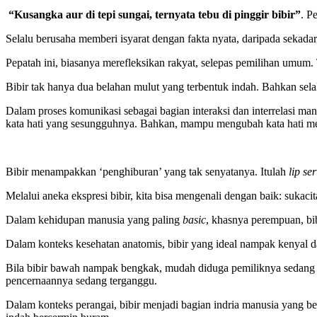
“Kusangka aur di tepi sungai, ternyata tebu di pinggir bibir”
. P
Selalu berusaha memberi isyarat dengan fakta nyata, daripada sekada
Pepatah ini, biasanya merefleksikan rakyat, selepas pemilihan umum. 
Bibir tak hanya dua belahan mulut yang terbentuk indah. Bahkan sela
Dalam proses komunikasi sebagai bagian interaksi dan interrelasi m
kata hati yang sesungguhnya. Bahkan, mampu mengubah kata hati men
Bibir menampakkan ‘penghiburan’ yang tak senyatanya. Itulah
lip se
Melalui aneka ekspresi bibir, kita bisa mengenali dengan baik: sukaci
Dalam kehidupan manusia yang paling
basic
, khasnya perempuan, bi
Dalam konteks kesehatan anatomis, bibir yang ideal nampak kenyal 
Bila bibir bawah nampak bengkak, mudah diduga pemiliknya sedang men
pencernaannya sedang terganggu.
Dalam konteks perangai, bibir menjadi bagian indria manusia yang ber