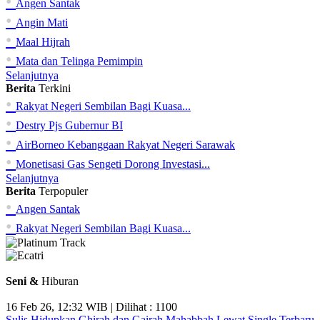
•
Angen Santak
•
Angin Mati
•
Maal Hijrah
•
Mata dan Telinga Pemimpin
Selanjutnya
Berita
Terkini
•
Rakyat Negeri Sembilan Bagi Kuasa...
•
Destry Pjs Gubernur BI
•
AirBorneo Kebanggaan Rakyat Negeri Sarawak
•
Monetisasi Gas Sengeti Dorong Investasi...
Selanjutnya
Berita
Terpopuler
•
Angen Santak
•
Rakyat Negeri Sembilan Bagi Kuasa...
Seni &
Hiburan
16 Feb 26, 12:32 WIB | Dilihat : 1100
Sulis Hidupkan Ghirah dan Gairah Mahabbah Lewat Single Terbaru