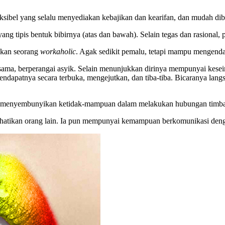
leksibel yang selalu menyediakan kebajikan dan kearifan, dan mudah dib
g tipis bentuk bibirnya (atas dan bawah). Selain tegas dan rasional, 
akan seorang
workaholic
. Agak sedikit pemalu, tetapi mampu mengenda
 sama, berperangai asyik. Selain menunjukkan dirinya mempunyai kese
apatnya secara terbuka, mengejutkan, dan tiba-tiba. Bicaranya langsun
dai menyembunyikan ketidak-mampuan dalam melakukan hubungan timbal
rhatikan orang lain. Ia pun mempunyai kemampuan berkomunikasi denga