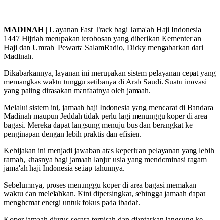
MADINAH
| L:ayanan Fast Track bagi Jama'ah Haji Indonesia
1447 Hijriah merupakan terobosan yang diberikan Kementerian
Haji dan Umrah. Pewarta SalamRadio, Dicky mengabarkan dari
Madinah.
Dikabarkannya, layanan ini merupakan sistem pelayanan cepat yang
memangkas waktu tunggu setibanya di Arab Saudi. Suatu inovasi
yang paling dirasakan manfaatnya oleh jamaah.
Melalui sistem ini, jamaah haji Indonesia yang mendarat di Bandara
Madinah maupun Jeddah tidak perlu lagi menunggu koper di area
bagasi. Mereka dapat langsung menuju bus dan berangkat ke
penginapan dengan lebih praktis dan efisien.
Kebijakan ini menjadi jawaban atas keperluan pelayanan yang lebih
ramah, khasnya bagi jamaah lanjut usia yang mendominasi ragam
jama'ah haji Indonesia setiap tahunnya.
Sebelumnya, proses menunggu koper di area bagasi memakan
waktu dan melelahkan. Kini dipersingkat, sehingga jamaah dapat
menghemat energi untuk fokus pada ibadah.
Koper jamaah diurus secara terpisah dan diantarkan langsung ke