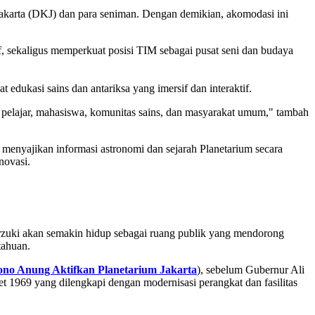
Jakarta (DKJ) dan para seniman. Dengan demikian, akomodasi ini
f, sekaligus memperkuat posisi TIM sebagai pusat seni dan budaya
edukasi sains dan antariksa yang imersif dan interaktif.
agi pelajar, mahasiswa, komunitas sains, dan masyarakat umum," tambah
g menyajikan informasi astronomi dan sejarah Planetarium secara
novasi.
arzuki akan semakin hidup sebagai ruang publik yang mendorong
tahuan.
no Anung Aktifkan Planetarium Jakarta
), sebelum Gubernur Ali
969 yang dilengkapi dengan modernisasi perangkat dan fasilitas