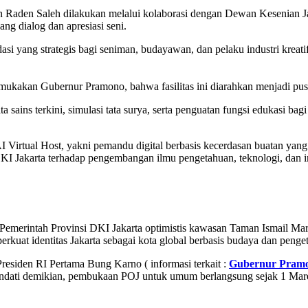
iun Raden Saleh dilakukan melalui kolaborasi dengan Dewan Kesenian 
ang dialog dan apresiasi seni.
i yang strategis bagi seniman, budayawan, dan pelaku industri kreati
ukakan Gubernur Pramono, bahwa fasilitas ini diarahkan menjadi pusat 
ta sains terkini, simulasi tata surya, serta penguatan fungsi edukasi b
AI Virtual Host, yakni pemandu digital berbasis kecerdasan buatan yan
DKI Jakarta terhadap pengembangan ilmu pengetahuan, teknologi, dan i
 Pemerintah Provinsi DKI Jakarta optimistis kawasan Taman Ismail M
mperkuat identitas Jakarta sebagai kota global berbasis budaya dan penge
Presiden RI Pertama Bung Karno ( informasi terkait :
Gubernur Pramo
ati demikian, pembukaan POJ untuk umum berlangsung sejak 1 Maret 1