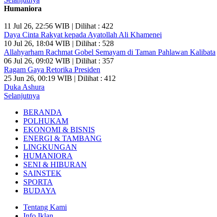
Humaniora
11 Jul 26, 22:56 WIB | Dilihat : 422
Daya Cinta Rakyat kepada Ayatollah Ali Khamenei
10 Jul 26, 18:04 WIB | Dilihat : 528
Allahyarham Rachmat Gobel Semayam di Taman Pahlawan Kalibata
06 Jul 26, 09:02 WIB | Dilihat : 357
Ragam Gaya Retorika Presiden
25 Jun 26, 00:19 WIB | Dilihat : 412
Duka Ashura
Selanjutnya
BERANDA
POLHUKAM
EKONOMI & BISNIS
ENERGI & TAMBANG
LINGKUNGAN
HUMANIORA
SENI & HIBURAN
SAINSTEK
SPORTA
BUDAYA
Tentang Kami
Info Iklan