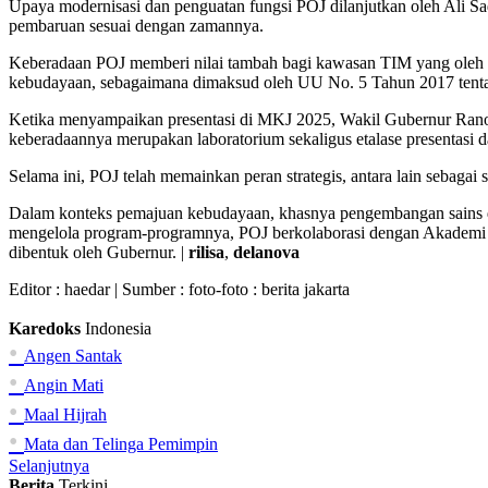
Upaya modernisasi dan penguatan fungsi POJ dilanjutkan oleh Ali S
pembaruan sesuai dengan zamannya.
Keberadaan POJ memberi nilai tambah bagi kawasan TIM yang oleh 
kebudayaan, sebagaimana dimaksud oleh UU No. 5 Tahun 2017 tenta
Ketika menyampaikan presentasi di MKJ 2025, Wakil Gubernur Ran
keberadaannya merupakan laboratorium sekaligus etalase presentasi d
Selama ini, POJ telah memainkan peran strategis, antara lain sebag
Dalam konteks pemajuan kebudayaan, khasnya pengembangan sains dan
mengelola program-programnya, POJ berkolaborasi dengan Akademi I
dibentuk oleh Gubernur. |
rilisa
,
delanova
Editor :
haedar
| Sumber : foto-foto : berita jakarta
Karedoks
Indonesia
•
Angen Santak
•
Angin Mati
•
Maal Hijrah
•
Mata dan Telinga Pemimpin
Selanjutnya
Berita
Terkini