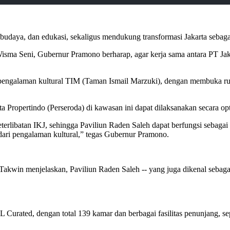
budaya, dan edukasi, sekaligus mendukung transformasi Jakarta sebaga
ma Seni, Gubernur Pramono berharap, agar kerja sama antara PT Jakar
 pengalaman kultural TIM (Taman Ismail Marzuki), dengan membuka ruan
rta Propertindo (Perseroda) di kawasan ini dapat dilaksanakan secara o
terlibatan IKJ, sehingga Paviliun Raden Saleh dapat berfungsi sebaga
 dari pengalaman kultural,” tegas Gubernur Pramono.
akwin menjelaskan, Paviliun Raden Saleh -- yang juga dikenal sebagai
L Curated, dengan total 139 kamar dan berbagai fasilitas penunjang,