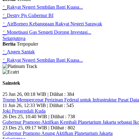
•
Rakyat Negeri Sembilan Bagi Kuasa...
•
Destry Pjs Gubernur BI
•
AirBorneo Kebanggaan Rakyat Negeri Sarawak
•
Monetisasi Gas Sengeti Dorong Investasi...
Selanjutnya
Berita
Terpopuler
•
Angen Santak
•
Rakyat Negeri Sembilan Bagi Kuasa...
Sainstek
25 Jun 26, 00:18 WIB | Dilihat : 384
Trump Mempercepat Perizinan Federal untuk Infrastruktur Pusat Data
11 Jun 26, 12:33 WIB | Dilihat : 545
Joki Pengendali Kuda
26 Des 25, 10:40 WIB | Dilihat : 738
Gubernur Pramono Aktifkan Kembali Planetarium Jakarta sebagai Ik
23 Des 25, 09:17 WIB | Dilihat : 802
Gubernur Pramono Anung Aktifkan Planetarium Jakarta
Selanjutnya