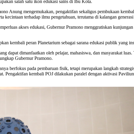
akan salah satu ikon edukasi sains di Ibu Kota.
no Anung mengemukakan, pengaktifan sekaligus pembukaan kembali 
ta kecintaan terhadap ilmu pengetahuan, terutama di kalangan generas
perluas akses edukasi, Gubernur Pramono menggratiskan kunjungan ke 
kan kembali peran Planetarium sebagai sarana edukasi publik yang insp
f yang dapat dimanfaatkan oleh pelajar, mahasiswa, dan masyarakat lua
,” ungkap Gubernur Pramono.
hanya berfokus pada pembaruan fisik, tetapi merupakan langkah strate
at. Pengaktifan kembali POJ dilakukan paralel dengan aktivasi Pavili