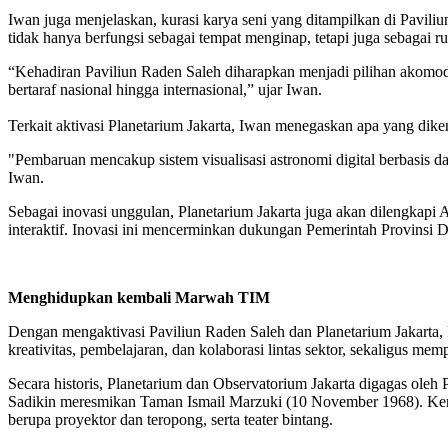
Iwan juga menjelaskan, kurasi karya seni yang ditampilkan di Pavil
tidak hanya berfungsi sebagai tempat menginap, tetapi juga sebagai ru
“Kehadiran Paviliun Raden Saleh diharapkan menjadi pilihan akomodas
bertaraf nasional hingga internasional,” ujar Iwan.
Terkait aktivasi Planetarium Jakarta, Iwan menegaskan apa yang dikem
"Pembaruan mencakup sistem visualisasi astronomi digital berbasis da
Iwan.
Sebagai inovasi unggulan, Planetarium Jakarta juga akan dilengkapi 
interaktif. Inovasi ini mencerminkan dukungan Pemerintah Provinsi 
Menghidupkan kembali Marwah TIM
Dengan mengaktivasi Paviliun Raden Saleh dan Planetarium Jakarta,
kreativitas, pembelajaran, dan kolaborasi lintas sektor, sekaligus me
Secara historis, Planetarium dan Observatorium Jakarta digagas oleh 
Sadikin meresmikan Taman Ismail Marzuki (10 November 1968). Kend
berupa proyektor dan teropong, serta teater bintang.