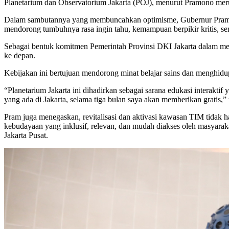
Planetarium dan Observatorium Jakarta (POJ), menurut Pramono merup
Dalam sambutannya yang membuncahkan optimisme, Gubernur Pramo
mendorong tumbuhnya rasa ingin tahu, kemampuan berpikir kritis, ser
Sebagai bentuk komitmen Pemerintah Provinsi DKI Jakarta dalam mem
ke depan.
Kebijakan ini bertujuan mendorong minat belajar sains dan menghidup
“Planetarium Jakarta ini dihadirkan sebagai sarana edukasi interakti
yang ada di Jakarta, selama tiga bulan saya akan memberikan gratis
Pram juga menegaskan, revitalisasi dan aktivasi kawasan TIM tidak 
kebudayaan yang inklusif, relevan, dan mudah diakses oleh masyarak
Jakarta Pusat.