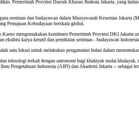
adikin. Pemerintah Provinsi Daerah Khusus Ibukota Jakarta, yang lan
para seniman dan budayawan dalam Musyawarah Kesenian Jakarta (MK
ng Pemajuan Kebudayaan berskala global.
o Karno mengemukakan komitmen Pemerintah Provinsi DKI Jakarta u
an eksibisi karya kreatif dan pemikiran seniman - budayawan Indonesia
ai salah satu lokasi untuk melakukan pengamatan bulan dalam menentuk
 teknologi terkait dengan astronomi bagi khalayak mulai khalayak, t
lmu Pengetahuan Indonesia (AIPI) dan Akademi Jakarta -- sebagai le