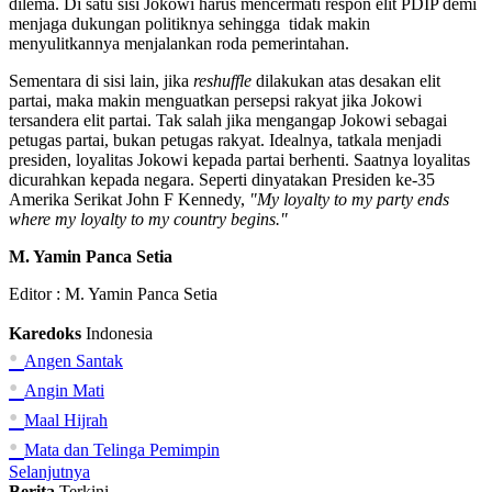
dilema. Di satu sisi Jokowi harus mencermati respon elit PDIP demi
menjaga dukungan politiknya sehingga tidak makin
menyulitkannya menjalankan roda pemerintahan.
Sementara di sisi lain, jika
reshuffle
dilakukan atas desakan elit
partai, maka makin menguatkan persepsi rakyat jika Jokowi
tersandera elit partai. Tak salah jika mengangap Jokowi sebagai
petugas partai, bukan petugas rakyat. Idealnya, tatkala menjadi
presiden, loyalitas Jokowi kepada partai berhenti. Saatnya loyalitas
dicurahkan kepada negara. Seperti dinyatakan Presiden ke-35
Amerika Serikat John F Kennedy,
"
My loyalty to my party ends
where my loyalty to my country begins."
M. Yamin Panca Setia
Editor :
M. Yamin Panca Setia
Karedoks
Indonesia
•
Angen Santak
•
Angin Mati
•
Maal Hijrah
•
Mata dan Telinga Pemimpin
Selanjutnya
Berita
Terkini