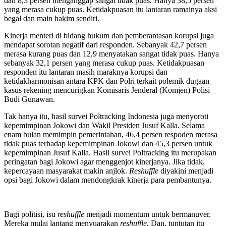
dan 8,3 persen menganggap sangat tidak puas. Hanya 38,5 persen
yang merasa cukup puas. Ketidakpuasan itu lantaran ramainya aksi
begal dan main hakim sendiri.
Kinerja menteri di bidang hukum dan pemberantasan korupsi juga
mendapat sorotan negatif dari responden. Sebanyak 42,7 persen
merasa kurang puas dan 12,9 menyatakan sangat tidak puas. Hanya
sebanyak 32,1 persen yang merasa cukup puas. Ketidakpuasan
responden itu lantaran masih maraknya korupsi dan
ketidakharmonisan antara KPK dan Polri terkait polemik dugaan
kasus rekening mencurigkan Komisaris Jenderal (Komjen) Polisi
Budi Gunawan.
Tak hanya itu, hasil survei Poltracking Indonesia juga menyoroti
kepemimpinan Jokowi dan Wakil Presiden Jusuf Kalla. Selama
enam bulan memimpin pemerintahan, 46,4 persen respoden merasa
tidak puas terhadap kepemimpinan Jokowi dan 45,3 persen untuk
kepemimpinan Jusuf Kalla. Hasil survei Poltracking itu merupakan
peringatan bagi Jokowi agar menggenjot kinerjanya. Jika tidak,
kepercayaan masyarakat makin anjlok.
Reshuffle
diyakini menjadi
opsi bagi Jokowi dalam mendongkrak kinerja para pembantunya.
Bagi politisi, isu
reshuffle
menjadi momentum untuk bermanuver.
Mereka mulai lantang menyuarakan
reshuffle.
Dan, tuntutan itu