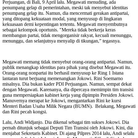
Perjuangan, di Bali, 9 April lalu. Megawati menuding, ada
penumpang gelap di pemerintahan, meski tak menyebut identitas
penumpang gelap itu. Namun, dia mencermati gerakan antipartai,
yang ditopang kekuataan modal, yang menyusup di lingkaran
kekuasaan demi kepentingan tertentu. Megawati menyembutnya
sebagai kelompok oportunis. "Mereka tidak berkerja keras
membangun partai, tidak mengorganisir rakyat, kecuali menunggu,
menunggu, dan selanjutnya menyalip di tikungan,” tegasnya.
Megawati memang tidak menyebut orang-orang antipartai. Namun,
publik menangkap identitas para pihak yang disebut Megawati itu.
Orang-orang nonpartai itu berhasil menyusup ke Ring 1 Istana
lantaran turut berjuang memenangkan Jokowi. Rini Soemarno
misalnya. Dia bukan kader PDI Perjuangan. Namun, sempat dekat
dengan Megawati. Karenanya, dia dipercaya memimpin tim transisi
guna mempersiapkan kabinet kerja yang dipimpin Presiden Jokowi.
Manuvernya merapat ke Jokowi, mengantarkan Rini ke kursi
Menteri Badan Usaha Milik Negara (BUMN). Belakang, Megawati
dan Rini pecah kongsi.
Lalu, Andi Widjanjo. Dia dikenal sebagai tim sukses Jokowi. Dia
pernah ditunjuk sebagai Deputi Tim Transisi oleh Jokowi. Kini, dia
menjabat Sekretaris Kabinet. Di ajang Pilpres 2014 lalu, Andi selalu