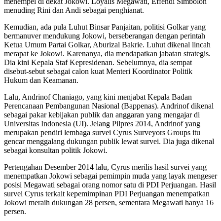
menempel di dekat Jokowi. Loyalis Megawati, Effendi Simbolon
menuding Rini dan Andi sebagai penghianat.
Kemudian, ada pula Luhut Binsar Panjaitan, politisi Golkar yang
bermanuver mendukung Jokowi, berseberangan dengan perintah
Ketua Umum Partai Golkar, Aburizal Bakrie. Luhut dikenal lincah
merapat ke Jokowi. Karenanya, dia mendapatkan jabatan strategis.
Dia kini Kepala Staf Kepresidenan. Sebelumnya, dia sempat
disebut-sebut sebagai calon kuat Menteri Koordinator Politik
Hukum dan Keamanan.
Lalu, Andrinof Chaniago, yang kini menjabat Kepala Badan
Perencanaan Pembangunan Nasional (Bappenas). Andrinof dikenal
sebagai pakar kebijakan publik dan anggaran yang mengajar di
Universitas Indonesia (UI). Jelang Pilpres 2014, Andrinof yang
merupakan pendiri lembaga survei Cyrus Surveyors Groups itu
gencar menggalang dukungan publik lewat survei. Dia juga dikenal
sebagai konsultan politik Jokowi.
Pertengahan Desember 2014 lalu, Cyrus merilis hasil survei yang
menempatkan Jokowi sebagai pemimpin muda yang layak mengeser
posisi Megawati sebagai orang nomor satu di PDI Perjuangan. Hasil
survei Cyrus terkait kepemimpinan PDI Perjuangan menempatkan
Jokowi meraih dukungan 28 persen, sementara Megawati hanya 16
persen.