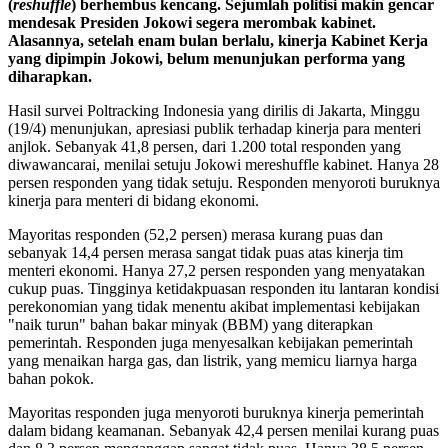
(
reshuffle
) berhembus kencang. Sejumlah politisi makin gencar
mendesak Presiden Jokowi segera merombak kabinet.
Alasannya, setelah enam bulan berlalu, kinerja Kabinet Kerja
yang dipimpin Jokowi, belum menunjukan performa yang
diharapkan.
Hasil survei Poltracking Indonesia yang dirilis di Jakarta, Minggu
(19/4)
menunjukan, apresiasi publik terhadap kinerja para menteri
anjlok. Sebanyak 41,8 persen, dari 1.200 total responden yang
diwawancarai, menilai setuju Jokowi mereshuffle kabinet. Hanya 28
persen responden yang tidak setuju. Responden menyoroti buruknya
kinerja para menteri di bidang ekonomi.
Mayoritas responden (52,2 persen) merasa kurang puas dan
sebanyak 14,4 persen merasa sangat tidak puas atas kinerja tim
menteri ekonomi. Hanya 27,2 persen responden yang menyatakan
cukup puas. Tingginya ketidakpuasan responden itu lantaran kondisi
perekonomian yang tidak menentu akibat implementasi kebijakan
"naik turun" bahan bakar minyak (BBM) yang diterapkan
pemerintah. Responden juga menyesalkan kebijakan pemerintah
yang menaikan harga gas, dan listrik, yang memicu liarnya harga
bahan pokok.
Mayoritas responden juga menyoroti buruknya kinerja pemerintah
dalam bidang keamanan. Sebanyak 42,4 persen menilai kurang puas