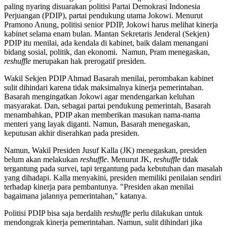
paling nyaring disuarakan politisi Partai Demokrasi Indonesia
Perjuangan (PDIP), partai pendukung utama Jokowi. Menurut
Pramono Anung, politisi senior PDIP, Jokowi harus melihat kinerja
kabinet selama enam bulan. Mantan Sekretaris Jenderal (Sekjen)
PDIP itu menilai, ada kendala di kabinet, baik dalam menangani
bidang sosial, politik, dan ekonomi.
Namun, Pram menegaskan,
reshuffle
merupakan hak prerogatif presiden.
Wakil Sekjen PDIP Ahmad Basarah menilai, perombakan kabinet
sulit dihindari karena tidak maksimalnya kinerja pemerintahan.
Basarah mengingatkan Jokowi agar mendengarkan keluhan
masyarakat. Dan, sebagai partai pendukung pemerintah, Basarah
menambahkan, PDIP akan memberikan masukan nama-nama
menteri yang layak diganti. Namun, Basarah menegaskan,
keputusan akhir diserahkan pada presiden.
Namun, Wakil Presiden Jusuf Kalla (JK) menegaskan, presiden
belum akan melakukan
reshuffle
. Menurut JK,
reshuffle
tidak
tergantung pada survei, tapi tergantung pada kebutuhan dan masalah
yang dihadapi. Kalla menyakini, presiden memiliki penilaian sendiri
terhadap kinerja para pembantunya. "Presiden akan menilai
bagaimana jalannya pemerintahan," katanya.
Politisi PDIP bisa saja berdalih
reshuffle
perlu dilakukan untuk
mendongrak kinerja pemerintahan. Namun, sulit dihindari jika