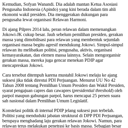
Kemudian, Sofyan Wanandi. Dia adalah mantan Ketua Asosiasi
Pengusaha Indonesia (Apindo) yang kini berada dalam tim ahli
ekonomi wakil presiden. Dia menggerakan dukungan para
pengusaha lewat organisasi Relawan Harmoni.
Di ajang Pilpres 2014 lalu, peran relawan dalam memenangkan
Jokowi-JK cukup besar. Jauh sebelum pemilihan presiden, gerakan
massa yang dimobilisasi para relawan yang membentuk sejumlah
organisasi massa begitu agresif mendukung Jokowi. Simpul-simpul
relawan itu melibatkan politisi, pengusaha, aktivis, organisasi
kemasyarakatan, dan elemen massa lainnya. Selain mengorganisir
gerakan massa, mereka juga gencar menekan PDIP agar
mencapreskan Jokowi.
Cara tersebut ditempuh karena mustahil Jokowi melaju ke ajang
suksesi jika tidak direstui PDI Perjuangan. Menurut UU No 42
Tahun 2008 tentang Pemilihan Umum Presiden dan Wakil Presiden,
syarat pengajuan capres dan cawapres (
presidential threshold
) oleh
parpol maupun gabungan parpol, harus mencapai 25 persen suara
sah nasional dalam Pemilihan Umum Legislatif.
Konstelasi politik di internal PDIP jelang suksesi pun terbelah.
Politisi yang menduduki jabatan struktural di DPP PDI Perjuangan,
berupaya menghadang laju gerakan relawan Jokowi. Namun, para
relawan terus melakukan penetrasi ke basis massa. Sebagian besar