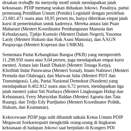
desakan
reshuffle
itu menyelip motif untuk mendapatkan jatah
kekuasaan. PDIP memang seakan diduakan Jokowi. Pasalnya, partai
pemenang Pemilihan Umum (Pemilu) Legislatif dengan perolehan
23.681.471 suara atau 18,95 persen itu, hanya diberikan empat jatah
kursi di pemerintahan untuk kadernya. Mereka antara lain Puan
Maharani (Menteri Koordinator Pembangunan Manusia dan
Kebudayaan), Tjahjo Kumolo (Menteri Dalam Negeri), Yasonna
Laoly (Menteri Hukum dan Hak Asasi Manusia), dan AAGN
Puspayoga (Menteri Koperasi dan UMKM).
Sementara Partai Kebangkitan Bangsa (PKB) yang memperoleh
11.298.950 suara atau 9,04 persen, juga mendapatkan empat kursi
menteri. Antara lain Hanif Dhakiri (Menteri Tenaga Kerja),
Khofifah Indar Parawansa (Menteri Sosial), Imam Nahrawi (Menteri
Pemuda dan Olahraga), dan Marwan Jafar (Menteri PDT dan
Transmigrasi). Lalu, Partai Nasional Demokrat (Nasdem) yang
mendapatkan 8.402.812 suara atau 6,72 persen, mendapatkan tiga
jatah menteri yakni Siti Nurbaya (Menteri Lingkungan Hidup dan
Kehutanan), Ferry Mursyidan Baldan (Menteri Agraria dan Tata
Ruang), dan Tedjo Edy Purdjiatno (Menteri Koordinator Politik,
Hukum, dan Keamanan).
Kekecewaan PDIP juga sulit dibantah tatkala Ketua Umum PDIP
Megawati Soekarnoputri mengkritik orang-orang di lingkaran
kekuasaan di hadapan Jokowi saat berpidato di Kongres PDI