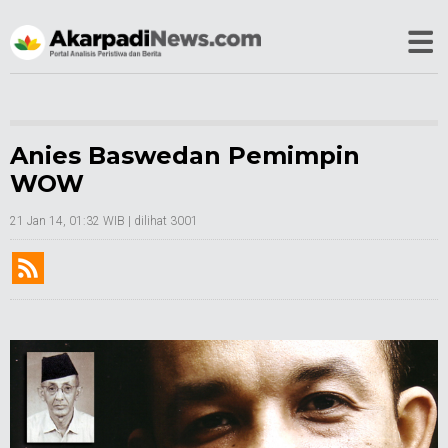
Anies Baswedan Pemimpin
WOW
21 Jan 14, 01:32 WIB
| dilihat 3001