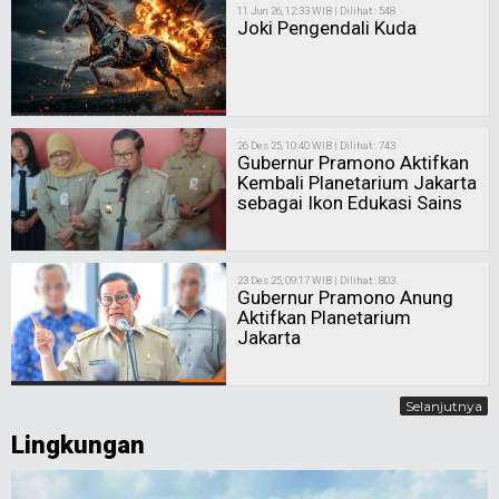
11 Jun 26, 12:33 WIB | Dilihat : 548
Joki Pengendali Kuda
26 Des 25, 10:40 WIB | Dilihat : 743
Gubernur Pramono Aktifkan
Kembali Planetarium Jakarta
sebagai Ikon Edukasi Sains
23 Des 25, 09:17 WIB | Dilihat : 803
Gubernur Pramono Anung
Aktifkan Planetarium
Jakarta
Selanjutnya
Lingkungan