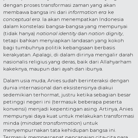
dengan proses transformasi zaman yang akan
membawa bangsa ini dari
information era
ke
conceptual era
. Ia akan menempatkan Indonesia
dalam konstelasi bangsa-bangsa yang mempunyai
(tidak hanya)
national identity
dan
nation dignity
,
tetapi bahkan menyiapkan landasan yang kokoh
bagi tumbuhnya politik kebangsaan berbasis
kerakyatan. Apalagi, di dalam dirinya mengalir darah
nasionalis religius yang deras, baik dari Allahyarham
kakeknya, maupun dari ayah dan ibunya.
Dalam usia muda, Anies sudah berinteraksi dengan
dunia internasional dan eksistensinya diakui
sedemikian terhormat, justru ketika sebagian besar
petinggi negeri ini (termasuk beberapa peserta
konvensi) menjadi kepentingan asing. Artinya, Anies
mempunyai daya kuat untuk melakukan transformasi
minda (
mindset transformation
) untuk
menyempurnakan tata kehidupan bangsa ini.
Termasuk mempercepat pencapaian cita-cita para