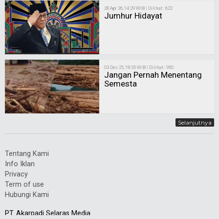
28 Apr 26, 14:29 WIB | Dilihat : 622
Jumhur Hidayat
03 Des 25, 18:35 WIB | Dilihat : 950
Jangan Pernah Menentang
Semesta
Selanjutnya
Tentang Kami
Info Iklan
Privacy
Term of use
Hubungi Kami
PT. Akarpadi Selaras Media