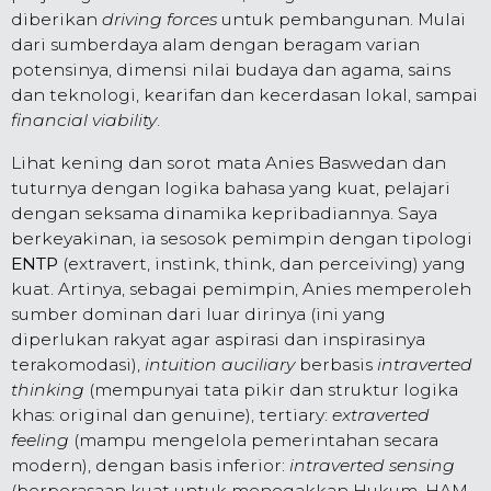
diberikan
driving forces
untuk pembangunan. Mulai
dari sumberdaya alam dengan beragam varian
potensinya, dimensi nilai budaya dan agama, sains
dan teknologi, kearifan dan kecerdasan lokal, sampai
financial viability
.
Lihat kening dan sorot mata Anies Baswedan dan
tuturnya dengan logika bahasa yang kuat, pelajari
dengan seksama dinamika kepribadiannya. Saya
berkeyakinan, ia sesosok pemimpin dengan tipologi
ENTP
(extravert, instink, think, dan perceiving) yang
kuat. Artinya, sebagai pemimpin, Anies memperoleh
sumber dominan dari luar dirinya (ini yang
diperlukan rakyat agar aspirasi dan inspirasinya
terakomodasi),
intuition auciliary
berbasis
intraverted
thinking
(mempunyai tata pikir dan struktur logika
khas: original dan genuine), tertiary:
extraverted
feeling
(mampu mengelola pemerintahan secara
modern), dengan basis inferior:
intraverted sensing
(berperasaan kuat untuk menegakkan Hukum, HAM,