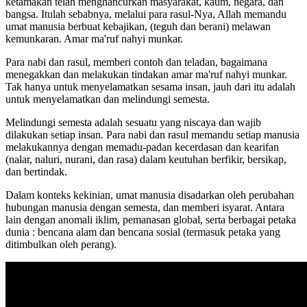
ketamakan telah menghancurkan masyarakat, kaum, negara, dan
bangsa. Itulah sebabnya, melalui para rasul-Nya, Allah memandu
umat manusia berbuat kebajikan, (teguh dan berani) melawan
kemunkaran. Amar ma'ruf nahyi munkar.
Para nabi dan rasul, memberi contoh dan teladan, bagaimana
menegakkan dan melakukan tindakan amar ma'ruf nahyi munkar.
Tak hanya untuk menyelamatkan sesama insan, jauh dari itu adalah
untuk menyelamatkan dan melindungi semesta.
Melindungi semesta adalah sesuatu yang niscaya dan wajib
dilakukan setiap insan. Para nabi dan rasul memandu setiap manusia
melakukannya dengan memadu-padan kecerdasan dan kearifan
(nalar, naluri, nurani, dan rasa) dalam keutuhan berfikir, bersikap,
dan bertindak.
Dalam konteks kekinian, umat manusia disadarkan oleh perubahan
hubungan manusia dengan semesta, dan memberi isyarat. Antara
lain dengan anomali iklim, pemanasan global, serta berbagai petaka
dunia : bencana alam dan bencana sosial (termasuk petaka yang
ditimbulkan oleh perang).