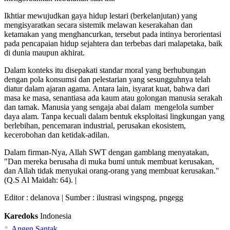
Ikhtiar mewujudkan gaya hidup lestari (berkelanjutan) yang
mengisyaratkan secara sistemik melawan keserakahan dan
ketamakan yang menghancurkan, tersebut pada intinya berorientasi
pada pencapaian hidup sejahtera dan terbebas dari malapetaka, baik
di dunia maupun akhirat.
Dalam konteks itu disepakati standar moral yang berhubungan
dengan pola konsumsi dan pelestarian yang sesungguhnya telah
diatur dalam ajaran agama. Antara lain, isyarat kuat, bahwa dari
masa ke masa, senantiasa ada kaum atau golongan manusia serakah
dan tamak. Manusia yang sengaja abai dalam mengelola sumber
daya alam. Tanpa kecuali dalam bentuk eksploitasi lingkungan yang
berlebihan, pencemaran industrial, perusakan ekosistem,
kecerobohan dan ketidak-adilan.
Dalam firman-Nya, Allah SWT dengan gamblang menyatakan,
"Dan mereka berusaha di muka bumi untuk membuat kerusakan,
dan Allah tidak menyukai orang-orang yang membuat kerusakan."
(Q.S Al Maidah: 64). |
Editor :
delanova
| Sumber : ilustrasi wingspng, pngegg
Karedoks
Indonesia
•
Angen Santak