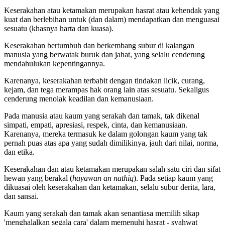
Keserakahan atau ketamakan merupakan hasrat atau kehendak yang
kuat dan berlebihan untuk (dan dalam) mendapatkan dan menguasai
sesuatu (khasnya harta dan kuasa).
Keserakahan bertumbuh dan berkembang subur di kalangan
manusia yang berwatak buruk dan jahat, yang selalu cenderung
mendahulukan kepentingannya.
Karenanya, keserakahan terbabit dengan tindakan licik, curang,
kejam, dan tega merampas hak orang lain atas sesuatu. Sekaligus
cenderung menolak keadilan dan kemanusiaan.
Pada manusia atau kaum yang serakah dan tamak, tak dikenal
simpati, empati, apresiasi, respek, cinta, dan kemanusiaan.
Karenanya, mereka termasuk ke dalam golongan kaum yang tak
pernah puas atas apa yang sudah dimilikinya, jauh dari nilai, norma,
dan etika.
Keserakahan dan atau ketamakan merupakan salah satu ciri dan sifat
hewan yang berakal (
hayawan an nathiq
). Pada setiap kaum yang
dikuasai oleh keserakahan dan ketamakan, selalu subur derita, lara,
dan sansai.
Kaum yang serakah dan tamak akan senantiasa memilih sikap
'menghalalkan segala cara' dalam memenuhi hasrat - syahwat