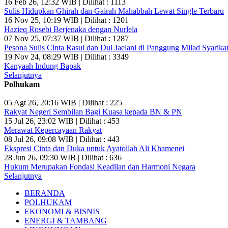
16 Feb 26, 12:32 WIB | Dilihat : 1113
Sulis Hidupkan Ghirah dan Gairah Mahabbah Lewat Single Terbaru
16 Nov 25, 10:19 WIB | Dilihat : 1201
Hazieq Rosebi Berjenaka dengan Nurlela
07 Nov 25, 07:37 WIB | Dilihat : 1287
Pesona Sulis Cinta Rasul dan Dul Jaelani di Panggung Milad Syarikat
19 Nov 24, 08:29 WIB | Dilihat : 3349
Kanyaah Indung Bapak
Selanjutnya
Polhukam
05 Agt 26, 20:16 WIB | Dilihat : 225
Rakyat Negeri Sembilan Bagi Kuasa kepada BN & PN
15 Jul 26, 23:02 WIB | Dilihat : 453
Merawat Kepercayaan Rakyat
08 Jul 26, 09:08 WIB | Dilihat : 443
Ekspresi Cinta dan Duka untuk Ayatollah Ali Khamenei
28 Jun 26, 09:30 WIB | Dilihat : 636
Hukum Merupakan Fondasi Keadilan dan Harmoni Negara
Selanjutnya
BERANDA
POLHUKAM
EKONOMI & BISNIS
ENERGI & TAMBANG