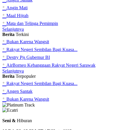
•
Angin Mati
•
Maal Hijrah
•
Mata dan Telinga Pemimpin
Selanjutnya
Berita
Terkini
•
Bukan Karena Wangsit
•
Rakyat Negeri Sembilan Bagi Kuasa...
•
Destry Pjs Gubernur BI
•
AirBorneo Kebanggaan Rakyat Negeri Sarawak
Selanjutnya
Berita
Terpopuler
•
Rakyat Negeri Sembilan Bagi Kuasa...
•
Angen Santak
•
Bukan Karena Wangsit
Seni &
Hiburan