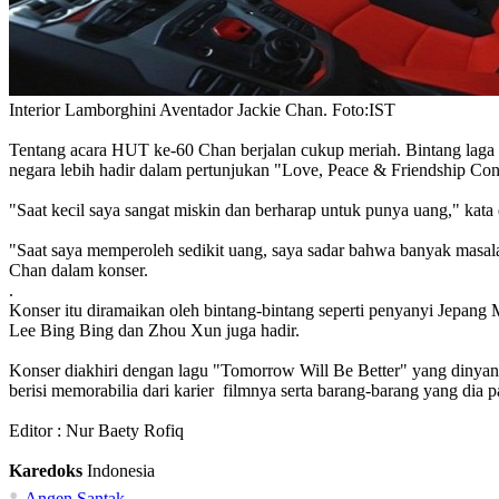
Interior Lamborghini Aventador Jackie Chan. Foto:IST
Tentang acara HUT ke-60 Chan berjalan cukup meriah. Bintang laga
negara lebih hadir dalam pertunjukan "Love, Peace & Friendship Con
"Saat kecil saya sangat miskin dan berharap untuk punya uang," kata 
"Saat saya memperoleh sedikit uang, saya sadar bahwa banyak masalah 
Chan dalam konser.
.
Konser itu diramaikan oleh bintang-bintang seperti penyanyi Jepan
Lee Bing Bing dan Zhou Xun juga hadir.
Konser diakhiri dengan lagu "Tomorrow Will Be Better" yang dinya
berisi memorabilia dari karier filmnya serta barang-barang yang dia 
Editor :
Nur Baety Rofiq
Karedoks
Indonesia
•
Angen Santak