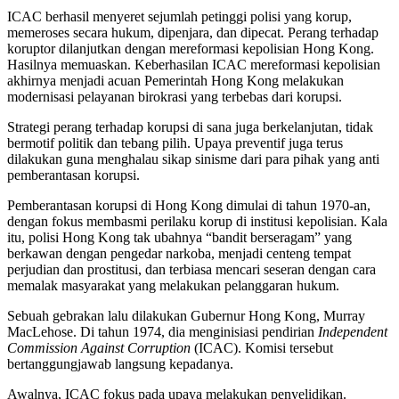
ICAC berhasil menyeret sejumlah petinggi polisi yang korup,
memeroses secara hukum, dipenjara, dan dipecat. Perang terhadap
koruptor dilanjutkan dengan mereformasi kepolisian Hong Kong.
Hasilnya memuaskan. Keberhasilan ICAC mereformasi kepolisian
akhirnya menjadi acuan Pemerintah Hong Kong melakukan
modernisasi pelayanan birokrasi yang terbebas dari korupsi.
Strategi perang terhadap korupsi di sana juga berkelanjutan, tidak
bermotif politik dan tebang pilih. Upaya preventif juga terus
dilakukan guna menghalau sikap sinisme dari para pihak yang anti
pemberantasan korupsi.
Pemberantasan korupsi di Hong Kong dimulai di tahun 1970-an,
dengan fokus membasmi perilaku korup di institusi kepolisian. Kala
itu, polisi Hong Kong tak ubahnya “bandit berseragam” yang
berkawan dengan pengedar narkoba, menjadi centeng tempat
perjudian dan prostitusi, dan terbiasa mencari seseran dengan cara
memalak masyarakat yang melakukan pelanggaran hukum.
Sebuah gebrakan lalu dilakukan Gubernur Hong Kong, Murray
MacLehose. Di tahun 1974, dia menginisiasi pendirian
Independent
Commission Against Corruption
(ICAC). Komisi tersebut
bertanggungjawab langsung kepadanya.
Awalnya, ICAC fokus pada upaya melakukan penyelidikan.