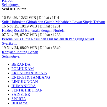
Karbon
Selanjutnya
Seni &
Hiburan
16 Feb 26, 12:32 WIB | Dilihat : 1114
Sulis Hidupkan Ghirah dan Gairah Mahabbah Lewat Single Terbaru
16 Nov 25, 10:19 WIB | Dilihat : 1201
Hazieq Rosebi Berjenaka dengan Nurlela
07 Nov 25, 07:37 WIB | Dilihat : 1288
Pesona Sulis Cinta Rasul dan Dul Jaelani di Panggung Milad
Syarikat...
19 Nov 24, 08:29 WIB | Dilihat : 3349
Kanyaah Indung Bapak
Selanjutnya
BERANDA
POLHUKAM
EKONOMI & BISNIS
ENERGI & TAMBANG
LINGKUNGAN
HUMANIORA
SENI & HIBURAN
SAINSTEK
SPORTA
BUDAYA