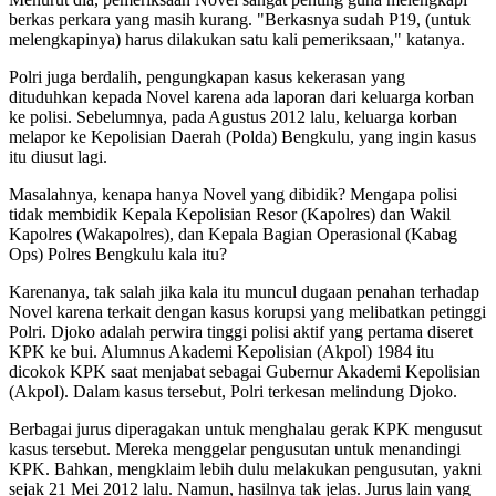
berkas perkara yang masih kurang. "Berkasnya sudah P19, (untuk
melengkapinya) harus dilakukan satu kali pemeriksaan," katanya.
Polri juga berdalih, pengungkapan kasus kekerasan yang
dituduhkan kepada Novel karena ada laporan dari keluarga korban
ke polisi. Sebelumnya, pada Agustus 2012 lalu, keluarga korban
melapor ke Kepolisian Daerah (Polda) Bengkulu, yang ingin kasus
itu diusut lagi.
Masalahnya, kenapa hanya Novel yang dibidik? Mengapa polisi
tidak membidik Kepala Kepolisian Resor (Kapolres) dan Wakil
Kapolres (Wakapolres), dan Kepala Bagian Operasional (Kabag
Ops) Polres Bengkulu kala itu?
Karenanya, tak salah jika kala itu muncul dugaan penahan terhadap
Novel karena terkait dengan kasus korupsi yang melibatkan petinggi
Polri. Djoko adalah perwira tinggi polisi aktif yang pertama diseret
KPK ke bui. Alumnus Akademi Kepolisian (Akpol) 1984 itu
dicokok KPK saat menjabat sebagai Gubernur Akademi Kepolisian
(Akpol). Dalam kasus tersebut, Polri terkesan melindung Djoko.
Berbagai jurus diperagakan untuk menghalau gerak KPK mengusut
kasus tersebut. Mereka menggelar pengusutan untuk menandingi
KPK. Bahkan, mengklaim lebih dulu melakukan pengusutan, yakni
sejak 21 Mei 2012 lalu. Namun, hasilnya tak jelas. Jurus lain yang