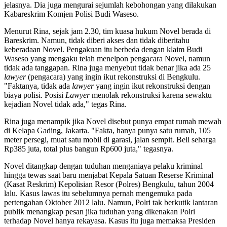
jelasnya. Dia juga mengurai sejumlah kebohongan yang dilakukan
Kabareskrim Komjen Polisi Budi Waseso.
Menurut Rina, sejak jam 2.30, tim kuasa hukum Novel berada di
Bareskrim. Namun, tidak diberi akses dan tidak diberitahu
keberadaan Novel. Pengakuan itu berbeda dengan klaim Budi
Waseso yang mengaku telah menelpon pengacara Novel, namun
tidak ada tanggapan. Rina juga menyebut tidak benar jika ada 25
lawyer
(pengacara) yang ingin ikut rekonstruksi di Bengkulu.
"Faktanya, tidak ada
lawyer
yang ingin ikut rekonstruksi dengan
biaya polisi. Posisi
Lawyer
menolak rekonstruksi karena sewaktu
kejadian Novel tidak ada," tegas Rina.
Rina juga menampik jika Novel disebut punya empat rumah mewah
di Kelapa Gading, Jakarta. "Fakta, hanya punya satu rumah, 105
meter persegi, muat satu mobil di garasi, jalan sempit. Beli seharga
Rp385 juta, total plus bangun Rp600 juta," tegasnya.
Novel ditangkap dengan tuduhan menganiaya pelaku kriminal
hingga tewas saat baru menjabat Kepala Satuan Reserse Kriminal
(Kasat Reskrim) Kepolisian Resor (Polres) Bengkulu, tahun 2004
lalu. Kasus lawas itu sebelumnya pernah mengemuka pada
pertengahan Oktober 2012 lalu. Namun, Polri tak berkutik lantaran
publik menangkap pesan jika tuduhan yang dikenakan Polri
terhadap Novel hanya rekayasa. Kasus itu juga memaksa Presiden