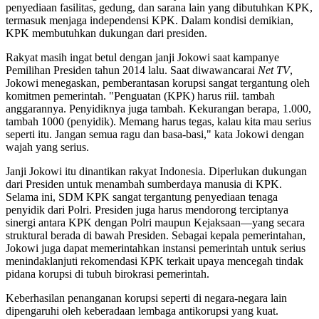
penyediaan fasilitas, gedung, dan sarana lain yang dibutuhkan KPK,
termasuk menjaga independensi KPK. Dalam kondisi demikian,
KPK membutuhkan dukungan dari presiden.
Rakyat masih ingat betul dengan janji Jokowi saat kampanye
Pemilihan Presiden tahun 2014 lalu. Saat diwawancarai
Net TV
,
Jokowi menegaskan, pemberantasan korupsi sangat tergantung oleh
komitmen pemerintah. "Penguatan (KPK) harus riil. tambah
anggarannya. Penyidiknya juga tambah. Kekurangan berapa, 1.000,
tambah 1000 (penyidik). Memang harus tegas, kalau kita mau serius
seperti itu. Jangan semua ragu dan basa-basi," kata Jokowi dengan
wajah yang serius.
Janji Jokowi itu dinantikan rakyat Indonesia. Diperlukan dukungan
dari Presiden untuk menambah sumberdaya manusia di KPK.
Selama ini, SDM KPK sangat tergantung penyediaan tenaga
penyidik dari Polri. Presiden juga harus mendorong terciptanya
sinergi antara KPK dengan Polri maupun Kejaksaan—yang secara
struktural berada di bawah Presiden. Sebagai kepala pemerintahan,
Jokowi juga dapat memerintahkan instansi pemerintah untuk serius
menindaklanjuti rekomendasi KPK terkait upaya mencegah tindak
pidana korupsi di tubuh birokrasi pemerintah.
Keberhasilan penanganan korupsi seperti di negara-negara lain
dipengaruhi oleh keberadaan lembaga antikorupsi yang kuat.