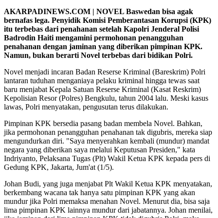
AKARPADINEWS.COM | NOVEL Baswedan bisa agak
bernafas lega. Penyidik Komisi Pemberantasan Korupsi (KPK)
itu terbebas dari penahanan setelah Kapolri Jenderal Polisi
Badrodin Haiti mengamini permohonan penangguhan
penahanan dengan jaminan yang diberikan pimpinan KPK.
Namun, bukan berarti Novel terbebas dari bidikan Polri.
Novel menjadi incaran Badan Reserse Kriminal (Bareskrim) Polri
lantaran tuduhan menganiaya pelaku kriminal hingga tewas saat
baru menjabat Kepala Satuan Reserse Kriminal (Kasat Reskrim)
Kepolisian Resor (Polres) Bengkulu, tahun 2004 lalu. Meski kasus
lawas, Polri menyatakan, pengusutan terus dilakukan.
Pimpinan KPK bersedia pasang badan membela Novel. Bahkan,
jika permohonan penangguhan penahanan tak digubris, mereka siap
mengundurkan diri. "Saya menyerahkan kembali (mundur) mandat
negara yang diberikan saya melalui Keputusan Presiden," kata
Indriyanto, Pelaksana Tugas (Plt) Wakil Ketua KPK kepada pers di
Gedung KPK, Jakarta, Jum'at (1/5).
Johan Budi, yang juga menjabat Plt Wakil Ketua KPK menyatakan,
berkembang wacana tak hanya satu pimpinan KPK yang akan
mundur jika Polri memaksa menahan Novel. Menurut dia, bisa saja
lima pimpinan KPK lainnya mundur dari jabatannya. Johan menilai,