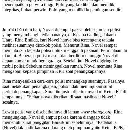
menempatkan perwira tinggi Polri yang kredibel dan memiliki
integritas, bukan perwira Polri yang memiliki kepentingan sendiri.
Jum'at (1/5) dini hari, Novel dijemput paksa oleh sejumlah polisi
yang menyambangi kediamananya, di Kelapa Gading, Jakarta
Utara. Rina Emilda, istri Novel hanya bisa tercengang tatkala
melihat suaminya dicokok polisi. Menurut Rina, Novel sempat
meminta izin kepada polisi untuk mengganti pakaian. Permintaan itu
diamini. Beberapa polisi masuk dan berdiri menunggu Novel di
depan kamar untuk berjaga-jaga. Setelah itu, Novel digiring ke
mobil polisi. Sebelum meninggalkan rumah, Novel meminta Rina
mengabari kepada pimpinan KPK soal penangkapannya.
Rina menyesalkan cara-cara polisi menangkap suaminya. Pasalnya,
saat melakukan penangkapan, polisi tidak menunjukan surat
perintah penangkapan. Surat itu justru diterimanya dari Ketua RT di
tempatmnya. "Seharusnya diberikan di saat masih ada Novel,"
sesalnya.
Lewat petisi yang disebarkannya di laman
www.change.org,
Rina
mengungkap, Novel dijemput paksa karena dianggap tidak
memenuhi surat panggilan Bareskrim sebelumnya. "Padahal ia
(Novel) tak hadir karena dilarang oleh pimpinan yaitu Ketua KPK,"