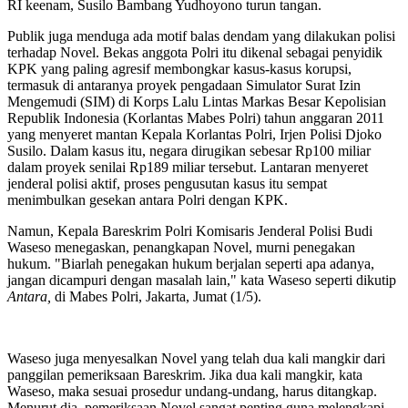
RI keenam, Susilo Bambang Yudhoyono turun tangan.
Publik juga menduga ada motif balas dendam yang dilakukan polisi
terhadap Novel. Bekas anggota Polri itu dikenal sebagai penyidik
KPK yang paling agresif membongkar kasus-kasus korupsi,
termasuk di antaranya proyek pengadaan Simulator Surat Izin
Mengemudi (SIM) di Korps Lalu Lintas Markas Besar Kepolisian
Republik Indonesia (Korlantas Mabes Polri) tahun anggaran 2011
yang menyeret mantan Kepala Korlantas Polri, Irjen Polisi Djoko
Susilo. Dalam kasus itu, negara dirugikan sebesar Rp100 miliar
dalam proyek senilai Rp189 miliar tersebut. Lantaran menyeret
jenderal polisi aktif, proses pengusutan kasus itu sempat
menimbulkan gesekan antara Polri dengan KPK.
Namun, Kepala Bareskrim Polri Komisaris Jenderal Polisi Budi
Waseso menegaskan, penangkapan Novel, murni penegakan
hukum. "Biarlah penegakan hukum berjalan seperti apa adanya,
jangan dicampuri dengan masalah lain," kata Waseso seperti dikutip
Antara,
di Mabes Polri, Jakarta, Jumat (1/5).
Waseso juga menyesalkan Novel yang telah dua kali mangkir dari
panggilan pemeriksaan Bareskrim. Jika dua kali mangkir, kata
Waseso, maka sesuai prosedur undang-undang, harus ditangkap.
Menurut dia, pemeriksaan Novel sangat penting guna melengkapi