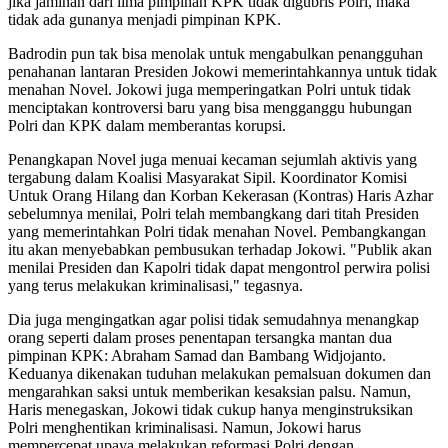
jika jaminan dari lima pimpinan KPK tidak digubris Polri, maka
tidak ada gunanya menjadi pimpinan KPK.
Badrodin pun tak bisa menolak untuk mengabulkan penangguhan
penahanan lantaran Presiden Jokowi memerintahkannya untuk tidak
menahan Novel. Jokowi juga memperingatkan Polri untuk tidak
menciptakan kontroversi baru yang bisa mengganggu hubungan
Polri dan KPK dalam memberantas korupsi.
Penangkapan Novel juga menuai kecaman sejumlah aktivis yang
tergabung dalam Koalisi Masyarakat Sipil. Koordinator Komisi
Untuk Orang Hilang dan Korban Kekerasan (Kontras) Haris Azhar
sebelumnya menilai, Polri telah membangkang dari titah Presiden
yang memerintahkan Polri tidak menahan Novel. Pembangkangan
itu akan menyebabkan pembusukan terhadap Jokowi. "Publik akan
menilai Presiden dan Kapolri tidak dapat mengontrol perwira polisi
yang terus melakukan kriminalisasi," tegasnya.
Dia juga mengingatkan agar polisi tidak semudahnya menangkap
orang seperti dalam proses penentapan tersangka mantan dua
pimpinan KPK: Abraham Samad dan Bambang Widjojanto.
Keduanya dikenakan tuduhan melakukan pemalsuan dokumen dan
mengarahkan saksi untuk memberikan kesaksian palsu. Namun,
Haris menegaskan, Jokowi tidak cukup hanya menginstruksikan
Polri menghentikan kriminalisasi. Namun, Jokowi harus
mempercepat upaya melakukan reformasi Polri dengan