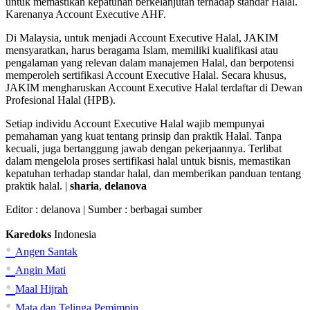
untuk memastikan kepatuhan berkelanjutan terhadap standar Halal.
Karenanya Account Executive AHF.
Di Malaysia, untuk menjadi Account Executive Halal, JAKIM
mensyaratkan, harus beragama Islam, memiliki kualifikasi atau
pengalaman yang relevan dalam manajemen Halal, dan berpotensi
memperoleh sertifikasi Account Executive Halal. Secara khusus,
JAKIM mengharuskan Account Executive Halal terdaftar di Dewan
Profesional Halal (HPB).
Setiap individu Account Executive Halal wajib mempunyai
pemahaman yang kuat tentang prinsip dan praktik Halal. Tanpa
kecuali, juga bertanggung jawab dengan pekerjaannya. Terlibat
dalam mengelola proses sertifikasi halal untuk bisnis, memastikan
kepatuhan terhadap standar halal, dan memberikan panduan tentang
praktik halal. |
sharia
,
delanova
Editor :
delanova
| Sumber : berbagai sumber
Karedoks
Indonesia
•
Angen Santak
•
Angin Mati
•
Maal Hijrah
•
Mata dan Telinga Pemimpin