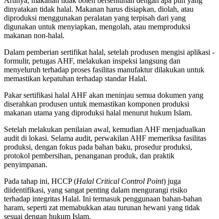
Artinya, makanan tidak boleh bersentuhan dengan apa pun yang
dinyatakan tidak halal. Makanan harus disiapkan, diolah, atau
diproduksi menggunakan peralatan yang terpisah dari yang
digunakan untuk menyiapkan, mengolah, atau memproduksi
makanan non-halal.
Dalam pemberian sertifikat halal, setelah produsen mengisi aplikasi -
formulir, petugas AHF, melakukan inspeksi langsung dan
menyeluruh terhadap proses fasilitas manufaktur dilakukan untuk
memastikan kepatuhan terhadap standar Halal.
Pakar sertifikasi halal AHF akan meninjau semua dokumen yang
diserahkan produsen untuk memastikan komponen produksi
makanan utama yang diproduksi halal menurut hukum Islam.
Setelah melakukan penilaian awal, kemudian AHF menjadualkan
audit di lokasi. Selama audit, perwakilan AHF memeriksa fasilitas
produksi, dengan fokus pada bahan baku, prosedur produksi,
protokol pembersihan, penanganan produk, dan praktik
penyimpanan.
Pada tahap ini, HCCP (
Halal Critical Control Point
) juga
diidentifikasi, yang sangat penting dalam mengurangi risiko
terhadap integritas Halal. Ini termasuk penggunaan bahan-bahan
haram, seperti zat memabukkan atau turunan hewani yang tidak
sesuai dengan hukum Islam.