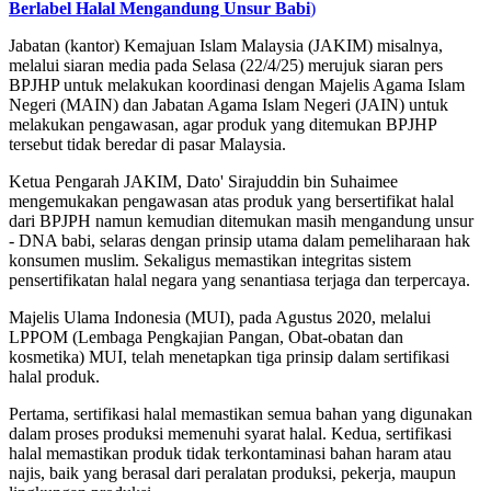
Berlabel Halal Mengandung Unsur Babi
)
Jabatan (kantor) Kemajuan Islam Malaysia (JAKIM) misalnya,
melalui siaran media pada Selasa (22/4/25) merujuk siaran pers
BPJHP untuk melakukan koordinasi dengan Majelis Agama Islam
Negeri (MAIN) dan Jabatan Agama Islam Negeri (JAIN) untuk
melakukan pengawasan, agar produk yang ditemukan BPJHP
tersebut tidak beredar di pasar Malaysia.
Ketua Pengarah JAKIM, Dato' Sirajuddin bin Suhaimee
mengemukakan pengawasan atas produk yang bersertifikat halal
dari BPJPH namun kemudian ditemukan masih mengandung unsur
- DNA babi, selaras dengan prinsip utama dalam pemeliharaan hak
konsumen muslim. Sekaligus memastikan integritas sistem
pensertifikatan halal negara yang senantiasa terjaga dan terpercaya.
Majelis Ulama Indonesia (MUI), pada Agustus 2020, melalui
LPPOM (Lembaga Pengkajian Pangan, Obat-obatan dan
kosmetika) MUI, telah menetapkan tiga prinsip dalam sertifikasi
halal produk.
Pertama, sertifikasi halal memastikan semua bahan yang digunakan
dalam proses produksi memenuhi syarat halal. Kedua, sertifikasi
halal memastikan produk tidak terkontaminasi bahan haram atau
najis, baik yang berasal dari peralatan produksi, pekerja, maupun