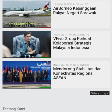
22 Jul 26, 23:27 WIB | Dilihat : 260
AirBorneo Kebanggaan
Rakyat Negeri Sarawak
10 Mei 26, 17:14 WIB | Dilihat : 776
VFive Group Perkuat
Kolaborasi Strategis
Malaysia Indonesia
08 Mei 26, 12:51 WIB | Dilihat : 526
Mendorong Stabilitas dan
Konektivitas Regional
ASEAN
Selanjutnya
Tentang Kami