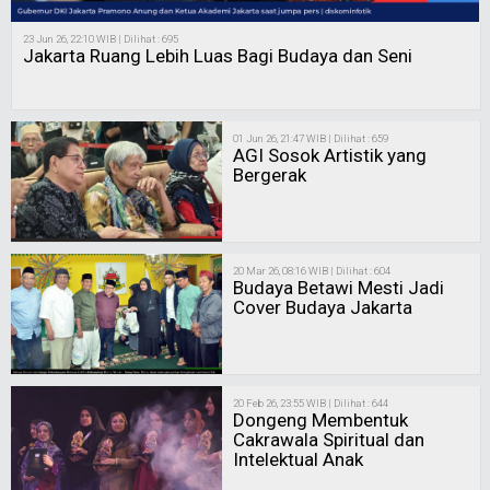
23 Jun 26, 22:10 WIB | Dilihat : 695
Jakarta Ruang Lebih Luas Bagi Budaya dan Seni
01 Jun 26, 21:47 WIB | Dilihat : 659
AGI Sosok Artistik yang
Bergerak
20 Mar 26, 08:16 WIB | Dilihat : 604
Budaya Betawi Mesti Jadi
Cover Budaya Jakarta
20 Feb 26, 23:55 WIB | Dilihat : 644
Dongeng Membentuk
Cakrawala Spiritual dan
Intelektual Anak