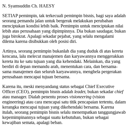
N. Syamsuddin Ch. HAESY
SETIAP pemimpin, tak terkecuali pemimpin bisnis, bagi saya adalah
seorang pemandu jalan untuk bergerak melakukan perubahan
menciptakan kondisi lebih baik. Pemimpin untuk menciptakan nilai
lebih atas perusahaan yang dipimpinnya. Dia bukan saudagar, bukan
juga birokrat. Apalagi sekadar pejabat, yang selalu mengalami
dilema karena disibukkan oleh posisi diri.
Artinya, seorang pemimpin bukanlah dia yang duduk di atas kereta
kencana, lalu melecut manajemen dan karyawannya menggerakkan
kereta itu ke satu tujuan yang dia kehendaki. Melainkan, dia yang
berdiri di depan memandu arah, menentukan cara, dan bersama-
sama manajemen dan seluruh karyawannya, menghela pergerakan
perusahaan mencapai tujuan bersama.
Karena itu, meski menyandang status sebagai Chief Executive
Officer (CEO), pemimpin bisnis adalah
leade
r, bukan sekadar
chief
atau manager. Dialah penentu proses
visioneering
(vision
engineering) atau cara mencapai satu titik pencapaian tertentu, dalam
kerangka mencapai tujuan yang dikehendaki bersama. Karena
itulah, seorang pemimpin bisnis selalu menempatkan tanggungjawab
kepemimpinannya sebagai suatu kebutuhan, bukan sebagai
kewajiban semata, apalagi beban.