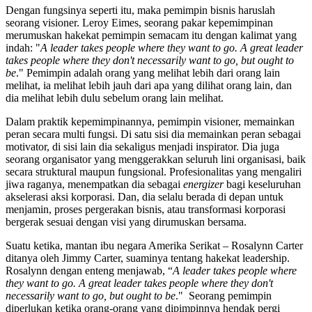
Dengan fungsinya seperti itu, maka pemimpin bisnis haruslah
seorang visioner. Leroy Eimes, seorang pakar kepemimpinan
merumuskan hakekat pemimpin semacam itu dengan kalimat yang
indah: "
A leader takes people where they want to go. A great leader
takes people where they don't necessarily want to go, but ought to
be
." Pemimpin adalah orang yang melihat lebih dari orang lain
melihat, ia melihat lebih jauh dari apa yang dilihat orang lain, dan
dia melihat lebih dulu sebelum orang lain melihat.
Dalam praktik kepemimpinannya, pemimpin visioner, memainkan
peran secara multi fungsi. Di satu sisi dia memainkan peran sebagai
motivator, di sisi lain dia sekaligus menjadi inspirator. Dia juga
seorang organisator yang menggerakkan seluruh lini organisasi, baik
secara struktural maupun fungsional. Profesionalitas yang mengaliri
jiwa raganya, menempatkan dia sebagai
energizer
bagi keseluruhan
akselerasi aksi korporasi. Dan, dia selalu berada di depan untuk
menjamin, proses pergerakan bisnis, atau transformasi korporasi
bergerak sesuai dengan visi yang dirumuskan bersama.
Suatu ketika, mantan ibu negara Amerika Serikat – Rosalynn Carter
ditanya oleh Jimmy Carter, suaminya tentang hakekat leadership.
Rosalynn dengan enteng menjawab, “
A leader takes people where
they want to go. A great leader takes people where they don't
necessarily want to go, but ought to be
." Seorang pemimpin
diperlukan ketika orang-orang yang dipimpinnya hendak pergi