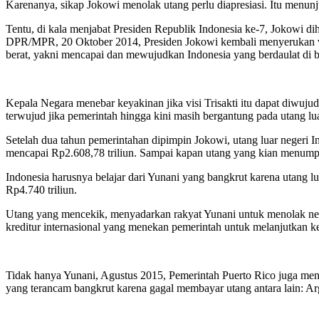
Karenanya, sikap Jokowi menolak utang perlu diapresiasi. Itu menunj
Tentu, di kala menjabat Presiden Republik Indonesia ke-7, Jokowi d
DPR/MPR, 20 Oktober 2014, Presiden Jokowi kembali menyerukan visi 
berat, yakni mencapai dan mewujudkan Indonesia yang berdaulat di b
Kepala Negara menebar keyakinan jika visi Trisakti itu dapat diwuju
terwujud jika pemerintah hingga kini masih bergantung pada utang lu
Setelah dua tahun pemerintahan dipimpin Jokowi, utang luar negeri 
mencapai Rp2.608,78 triliun. Sampai kapan utang yang kian menumpu
Indonesia harusnya belajar dari Yunani yang bangkrut karena utang 
Rp4.740 triliun.
Utang yang mencekik, menyadarkan rakyat Yunani untuk menolak nego
kreditur internasional yang menekan pemerintah untuk melanjutkan k
Tidak hanya Yunani, Agustus 2015, Pemerintah Puerto Rico juga men
yang terancam bangkrut karena gagal membayar utang antara lain: Arge