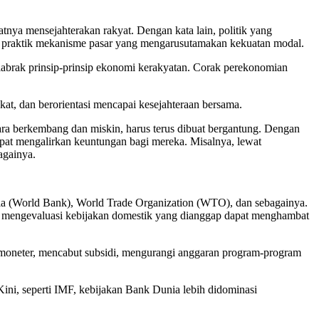
tnya mensejahterakan rakyat. Dengan kata lain, politik yang
at praktik mekanisme pasar yang mengarusutamakan kekuatan modal.
elabrak prinsip-prinsip ekonomi kerakyatan. Corak perekonomian
t, dan berorientasi mencapai kesejahteraan bersama.
ara berkembang dan miskin, harus terus dibuat bergantung. Dengan
apat mengalirkan keuntungan bagi mereka. Misalnya, lewat
againya.
ia (World Bank), World Trade Organization (WTO), dan sebagainya.
n, mengevaluasi kebijakan domestik yang dianggap dapat menghambat
moneter, mencabut subsidi, mengurangi anggaran program-program
ni, seperti IMF, kebijakan Bank Dunia lebih didominasi