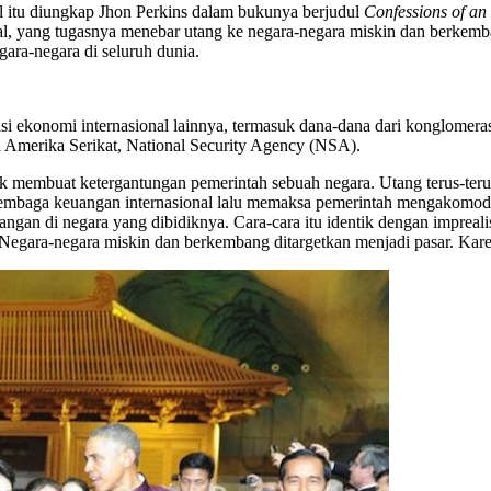
al itu diungkap Jhon Perkins dalam bukunya berjudul
Confessions of a
ional, yang tugasnya menebar utang ke negara-negara miskin dan berke
gara-negara di seluruh dunia.
 ekonomi internasional lainnya, termasuk dana-dana dari konglomeras
ia Amerika Serikat, National Security Agency (NSA).
tuk membuat ketergantungan pemerintah sebuah negara. Utang terus-te
lembaga keuangan internasional lalu memaksa pemerintah mengakomodi
angan di negara yang dibidiknya. Cara-cara itu identik dengan imprea
gara-negara miskin dan berkembang ditargetkan menjadi pasar. Karen