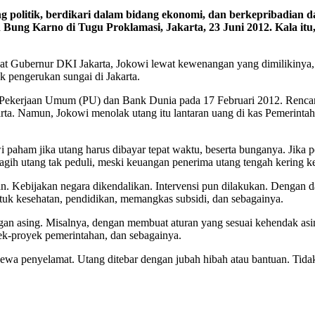
ng politik, berdikari dalam bidang ekonomi, dan berkepribadian
ung Karno di Tugu Proklamasi, Jakarta, 23 Juni 2012. Kala itu,
bat Gubernur DKI Jakarta, Jokowi lewat kewenangan yang dimilikinya, 
k pengerukan sungai di Jakarta.
an Pekerjaan Umum (PU) dan Bank Dunia pada 17 Februari 2012. Rencan
a. Namun, Jokowi menolak utang itu lantaran uang di kas Pemerintah P
 paham jika utang harus dibayar tepat waktu, beserta bunganya. Jika 
ih utang tak peduli, meski keuangan penerima utang tengah kering k
an. Kebijakan negara dikendalikan. Intervensi pun dilakukan. Dengan da
ntuk kesehatan, pendidikan, memangkas subsidi, dan sebagainya.
gan asing. Misalnya, dengan membuat aturan yang sesuai kehendak a
ek-proyek pemerintahan, dan sebagainya.
dewa penyelamat. Utang ditebar dengan jubah hibah atau bantuan. Tidak 