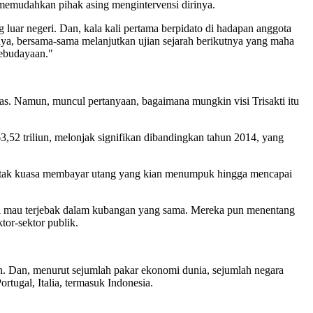
g memudahkan pihak asing mengintervensi dirinya.
luar negeri. Dan, kala kali pertama berpidato di hadapan anggota
nya, bersama-sama melanjutkan ujian sejarah berikutnya yang maha
kebudayaan."
ras. Namun, muncul pertanyaan, bagaimana mungkin visi Trisakti itu
,52 triliun, melonjak signifikan dibandingkan tahun 2014, yang
ran tak kuasa membayar utang yang kian menumpuk hingga mencapai
agi mau terjebak dalam kubangan yang sama. Mereka pun menentang
tor-sektor publik.
n. Dan, menurut sejumlah pakar ekonomi dunia, sejumlah negara
rtugal, Italia, termasuk Indonesia.