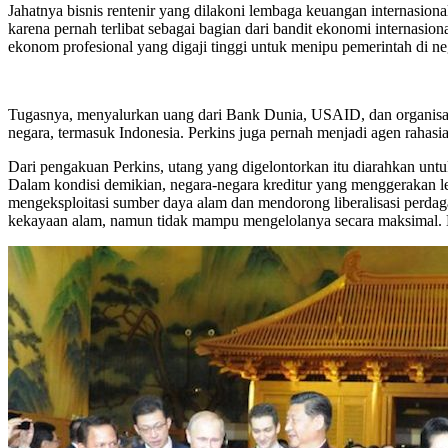
Jahatnya bisnis rentenir yang dilakoni lembaga keuangan internasion
karena pernah terlibat sebagai bagian dari bandit ekonomi internas
ekonom profesional yang digaji tinggi untuk menipu pemerintah di ne
Tugasnya, menyalurkan uang dari Bank Dunia, USAID, dan organisasi
negara, termasuk Indonesia. Perkins juga pernah menjadi agen rahas
Dari pengakuan Perkins, utang yang digelontorkan itu diarahkan un
Dalam kondisi demikian, negara-negara kreditur yang menggerakan 
mengeksploitasi sumber daya alam dan mendorong liberalisasi perdag
kekayaan alam, namun tidak mampu mengelolanya secara maksimal. Ne