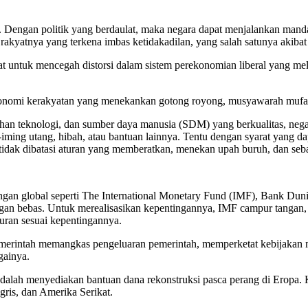
. Dengan politik yang berdaulat, maka negara dapat menjalankan manda
rakyatnya yang terkena imbas ketidakadilan, yang salah satunya akib
uat untuk mencegah distorsi dalam sistem perekonomian liberal yang m
konomi kerakyatan yang menekankan gotong royong, musyawarah mufaka
ihan teknologi, dan sumber daya manusia (SDM) yang berkualitas, neg
-iming utang, hibah, atau bantuan lainnya. Tentu dengan syarat yang d
tidak dibatasi aturan yang memberatkan, menekan upah buruh, dan seb
gan global seperti The International Monetary Fund (IMF), Bank Dun
angan bebas. Untuk merealisasikan kepentingannya, IMF campur tanga
uran sesuai kepentingannya.
merintah memangkas pengeluaran pemerintah, memperketat kebijakan 
gainya.
lah menyediakan bantuan dana rekonstruksi pasca perang di Eropa. Ki
gris, dan Amerika Serikat.