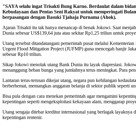
"SAYA selalu ingat Trisakti Bung Karno. Berdaulat dalam bida
Kebudayaan dan Pentas Seni Rakyat untuk memperingati Bulan B
berpasangan dengan Basuki Tjahaja Purnama (Ahok).
Ajaran Trisakti itu tak hanya menancap di benak Jokowi. Saat menja
Dunia sebesar US$139,64 juta atau sekitar Rp1,25 triliun untuk proye
Utang tersebut ditandatangani pemerintah pusat melalui Kementeri
Urgent Flood Mitigation Project (JUFMP) guna mencegah banjir Jakart
sebesar Rp10 triliun.
Sikap Jokowi menolak utang Bank Dunia itu layak diapresiasi. Jokowi
menanggung beban bunga yang jumlahnya terus meningkat. Para penag
Lantaran terus-terusan dikejar utang, negara pun kehilangan kedaulat
berberhemat, memangkas anggaran belanja di sektor publik seperti u
Bisa pula dengan cara menekan pemerintah agar mengamini kepentin
kepentingan seperti mengeksploitasi kekayaan alam, menggarap proy
Utang sengaja ditebar kreditur internasional yang berlagak layaknya 
kepentingan rentenir.