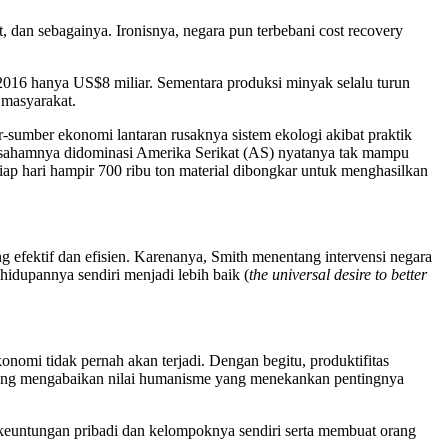
, dan sebagainya. Ironisnya, negara pun terbebani cost recovery
2016 hanya US$8 miliar. Sementara produksi minyak selalu turun
 masyarakat.
-sumber ekonomi lantaran rusaknya sistem ekologi akibat praktik
g sahamnya didominasi Amerika Serikat (AS) nyatanya tak mampu
iap hari hampir 700 ribu ton material dibongkar untuk menghasilkan
efektif dan efisien. Karenanya, Smith menentang intervensi negara
hidupannya sendiri menjadi lebih baik (
the universal desire to better
konomi tidak pernah akan terjadi. Dengan begitu, produktifitas
rung mengabaikan nilai humanisme yang menekankan pentingnya
 keuntungan pribadi dan kelompoknya sendiri serta membuat orang