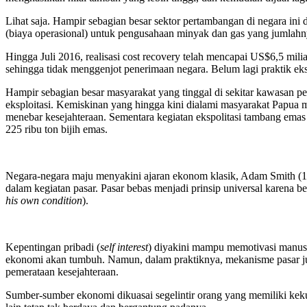
Lihat saja. Hampir sebagian besar sektor pertambangan di negara ini 
(biaya operasional) untuk pengusahaan minyak dan gas yang jumlahny
Hingga Juli 2016, realisasi cost recovery telah mencapai US$6,5 mi
sehingga tidak menggenjot penerimaan negara. Belum lagi praktik e
Hampir sebagian besar masyarakat yang tinggal di sekitar kawasan p
eksploitasi. Kemiskinan yang hingga kini dialami masyarakat Papu
menebar kesejahteraan. Sementara kegiatan ekspolitasi tambang emas 
225 ribu ton bijih emas.
Negara-negara maju menyakini ajaran ekonom klasik, Adam Smith (17
dalam kegiatan pasar. Pasar bebas menjadi prinsip universal karena 
his own condition
).
Kepentingan pribadi (
self interest
) diyakini mampu memotivasi manus
ekonomi akan tumbuh. Namun, dalam praktiknya, mekanisme pasar ju
pemerataan kesejahteraan.
Sumber-sumber ekonomi dikuasai segelintir orang yang memiliki kek