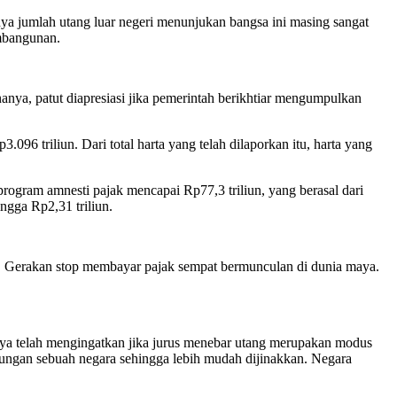
a jumlah utang luar negeri menunjukan bangsa ini masing sangat
embangunan.
anya, patut diapresiasi jika pemerintah berikhtiar mengumpulkan
6 triliun. Dari total harta yang telah dilaporkan itu, harta yang
rogram amnesti pajak mencapai Rp77,3 triliun, yang berasal dari
gga Rp2,31 triliun.
ak. Gerakan stop membayar pajak sempat bermunculan di dunia maya.
arnya telah mengingatkan jika jurus menebar utang merupakan modus
tungan sebuah negara sehingga lebih mudah dijinakkan. Negara