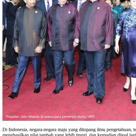
Di Indonesia, negara-negara maju yang ditopang ilmu pengetahuan, t
menghasilkan nilai tambah yang lebih tinggi, dan kemudian dijual lag