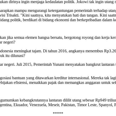
ukan dirinya ingin menjaga kedaulatan politik. Jokowi tak ingin utan
iharapkan mampu mengurangi ketergantungan pemerintah terhadap utang 
Trisakti. "Kini saatnya, kita menyatukan hati dan tangan. Kini saat
idang politik, berdikari di bidang ekonomi dan berkepribadian dalam 
dkan jika semua elemen bangsa bersatu, bergotong royong dan kerja ke
ar negeri?
Indonesia meningkat tajam. Di tahun 2016, angkanya menembus Rp3.263
k itu dilunasi?
luar negeri. Juli 2015, Pemerintah Yunani menyatakan bangkrut lanta
siasi bantuan yang ditawarkan kreditur internasional. Mereka tak l
ebijakan efisiensi, menaikkan pajak dan memangkas anggaran untuk sek
gumumkan kebangkrutannya lantaran dililit utang sebesar Rp949 triliu
ntina, Ekuador, Venezuela, Meseir, Pakistan, Timor Leste, Spanyol, Po
*****