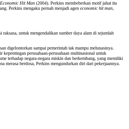
n Economic Hit Man
(2004). Perkins membeberkan motif jahat itu
mbang. Perkins mengaku pernah menjadi agen
economic hit man
,
i raksasa, untuk mengendalikan sumber daya alam di sejumlah
rusan digelontorkan sampai pemerintah tak mampu melunasinya.
r kepentingan perusahaan-perusahaan multinasional untuk
lisme terhadap negara-negara miskin dan berkembang, yang memiliki
a merasa berdosa, Perkins mengundurkan diri dari pekerjaannya.