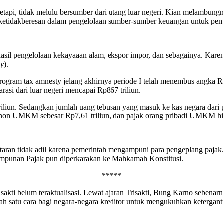
i, tidak melulu bersumber dari utang luar negeri. Kian melambungny
da ketidakberesan dalam pengelolaan sumber-sumber keuangan untuk p
asil pengelolaan kekayaaan alam, ekspor impor, dan sebagainya. Karen
ty
).
gram tax amnesty jelang akhirnya periode I telah menembus angka Rp3.09
arasi dari luar negeri mencapai Rp867 triliun.
iliun. Sedangkan jumlah uang tebusan yang masuk ke kas negara dari p
non UMKM sebesar Rp7,61 triliun, dan pajak orang pribadi UMKM hin
antaran tidak adil karena pemerintah mengampuni para pengeplang paj
punan Pajak pun diperkarakan ke Mahkamah Konstitusi.
*****
isakti belum teraktualisasi. Lewat ajaran Trisakti, Bung Karno seben
lah satu cara bagi negara-negara kreditor untuk mengukuhkan ketergan