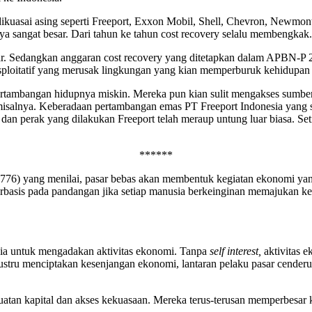
dikuasai asing seperti Freeport, Exxon Mobil, Shell, Chevron, Newmont
a sangat besar. Dari tahun ke tahun cost recovery selalu membengkak.
liar. Sedangkan anggaran cost recovery yang ditetapkan dalam APBN-P 
ksploitatif yang merusak lingkungan yang kian memperburuk kehidupan
ertambangan hidupnya miskin. Mereka pun kian sulit mengakses sumber
a misalnya. Keberadaan pertambangan emas PT Freeport Indonesia yan
dan perak yang dilakukan Freeport telah meraup untung luar biasa. Set
******
76) yang menilai, pasar bebas akan membentuk kegiatan ekonomi yang 
berbasis pada pandangan jika setiap manusia berkeinginan memajukan ke
ia untuk mengadakan aktivitas ekonomi. Tanpa
self interest,
aktivitas e
stru menciptakan kesenjangan ekonomi, lantaran pelaku pasar cende
uatan kapital dan akses kekuasaan. Mereka terus-terusan memperbesar