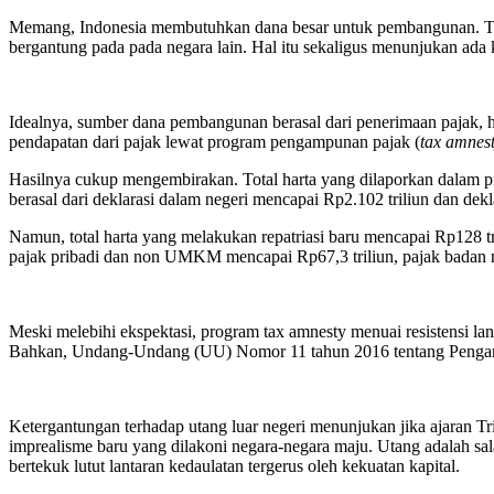
Memang, Indonesia membutuhkan dana besar untuk pembangunan. Tetap
bergantung pada pada negara lain. Hal itu sekaligus menunjukan a
Idealnya, sumber dana pembangunan berasal dari penerimaan pajak, h
pendapatan dari pajak lewat program pengampunan pajak (
tax amnes
Hasilnya cukup mengembirakan. Total harta yang dilaporkan dalam pro
berasal dari deklarasi dalam negeri mencapai Rp2.102 triliun dan dekl
Namun, total harta yang melakukan repatriasi baru mencapai Rp128 tr
pajak pribadi dan non UMKM mencapai Rp67,3 triliun, pajak badan 
Meski melebihi ekspektasi, program tax amnesty menuai resistensi l
Bahkan, Undang-Undang (UU) Nomor 11 tahun 2016 tentang Pengam
Ketergantungan terhadap utang luar negeri menunjukan jika ajaran Tr
imprealisme baru yang dilakoni negara-negara maju. Utang adalah sa
bertekuk lutut lantaran kedaulatan tergerus oleh kekuatan kapital.