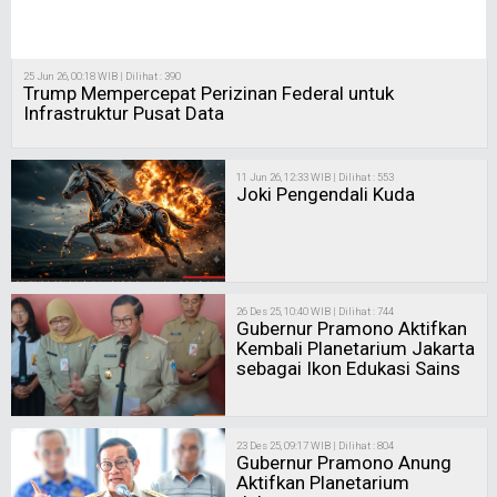
25 Jun 26, 00:18 WIB | Dilihat : 390
Trump Mempercepat Perizinan Federal untuk
Infrastruktur Pusat Data
11 Jun 26, 12:33 WIB | Dilihat : 553
Joki Pengendali Kuda
26 Des 25, 10:40 WIB | Dilihat : 744
Gubernur Pramono Aktifkan
Kembali Planetarium Jakarta
sebagai Ikon Edukasi Sains
23 Des 25, 09:17 WIB | Dilihat : 804
Gubernur Pramono Anung
Aktifkan Planetarium