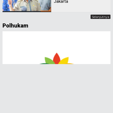
Jakarta
Selanjutnya
Polhukam
08 Agt 26, 19:13 WIB | Dilihat : 66
Negara Utang Budi kepada Rakyat