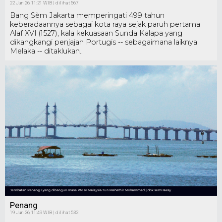
22 Jun 26, 11:21 WIB | dilihat 567
Bang Sèm Jakarta memperingati 499 tahun
keberadaannya sebagai kota raya sejak paruh pertama
Alaf XVI (1527), kala kekuasaan Sunda Kalapa yang
dikangkangi penjajah Portugis -- sebagaimana laiknya
Melaka -- ditaklukan..
Penang
19 Jun 26, 11:49 WIB | dilihat 532