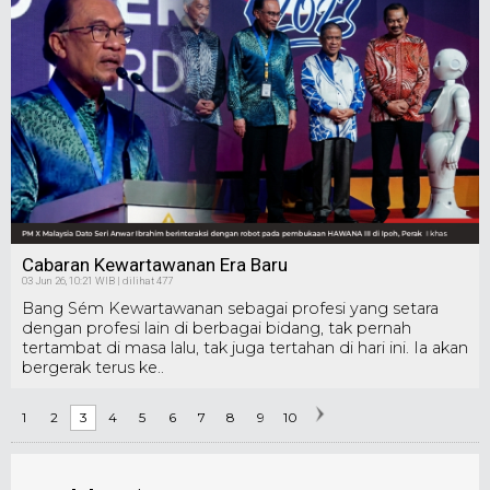
Cabaran Kewartawanan Era Baru
03 Jun 26, 10:21 WIB | dilihat 477
Bang Sém Kewartawanan sebagai profesi yang setara
dengan profesi lain di berbagai bidang, tak pernah
tertambat di masa lalu, tak juga tertahan di hari ini. Ia akan
bergerak terus ke..
1
2
3
4
5
6
7
8
9
10