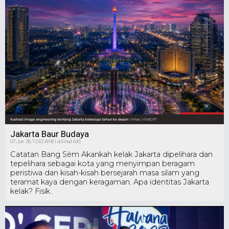
Jakarta Baur Budaya
07 Jun 26, 12:42 WIB | dilihat 645
Catatan Bang Sèm Akankah kelak Jakarta dipelihara dan
tepelihara sebagai kota yang menyimpan beragam
peristiwa dan kisah-kisah bersejarah masa silam yang
teramat kaya dengan keragaman. Apa identitas Jakarta
kelak? Fisik..