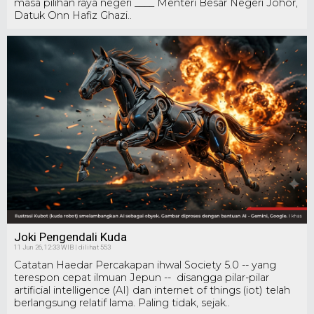
masa pilihan raya negeri ____ Menteri Besar Negeri Johor,
Datuk Onn Hafiz Ghazi..
Joki Pengendali Kuda
11 Jun 26, 12:33 WIB | dilihat 553
Catatan Haedar Percakapan ihwal Society 5.0 -- yang
terespon cepat ilmuan Jepun -- disangga pilar-pilar
artificial intelligence (AI) dan internet of things (iot) telah
berlangsung relatif lama. Paling tidak, sejak..