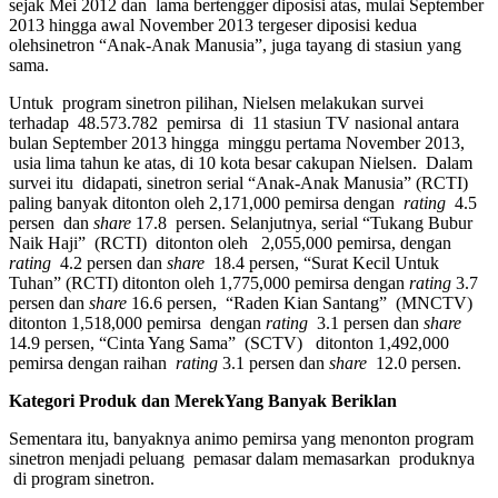
sejak Mei 2012 dan lama bertengger diposisi atas, mulai September
2013 hingga awal November 2013 tergeser diposisi kedua
olehsinetron “Anak-Anak Manusia”, juga tayang di stasiun yang
sama.
Untuk program sinetron pilihan, Nielsen melakukan survei
terhadap 48.573.782 pemirsa di 11 stasiun TV nasional antara
bulan September 2013 hingga minggu pertama November 2013,
usia lima tahun ke atas, di 10 kota besar cakupan Nielsen. Dalam
survei itu didapati, sinetron serial “Anak-Anak Manusia” (RCTI)
paling banyak ditonton oleh 2,171,000 pemirsa dengan
rating
4.5
persen dan
share
17.8 persen. Selanjutnya, serial “Tukang Bubur
Naik Haji” (RCTI) ditonton oleh 2,055,000 pemirsa, dengan
rating
4.2 persen dan
share
18.4 persen, “Surat Kecil Untuk
Tuhan” (RCTI) ditonton oleh 1,775,000 pemirsa dengan
rating
3.7
persen dan
share
16.6 persen, “Raden Kian Santang” (MNCTV)
ditonton 1,518,000 pemirsa dengan
rating
3.1 persen dan
share
14.9 persen, “Cinta Yang Sama” (SCTV) ditonton 1,492,000
pemirsa dengan raihan
rating
3.1 persen dan
share
12.0 persen.
Kategori Produk dan MerekYang Banyak Beriklan
Sementara itu, banyaknya animo pemirsa yang menonton program
sinetron menjadi peluang pemasar dalam memasarkan produknya
di program sinetron.