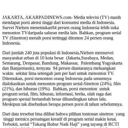
JAKARTA, AKARPADINEWS.com- Media televisi (TV) masih
mendapat porsi atensi tinggi dari konsumsi media di Indonesia.
Survei Nielsen menemukan94 persen orang Indonesia lebih suka
menonton TVdaripada saluran media lain. Bahkan, program serial
TV (Sinetron) meraih porsi tertinggi ditonton 24 persen orang
Indonesia.
Dari jumlah 240 juta populasi di Indonesia,Nielsen mensurvei
masyarakat urban di 10 kota besar (Jakarta,Surabaya, Medan,
Semarang, Denpasar, Bandung, Makassar, Palembang Yogyakarta
dan Banjarmasin), ternyata 94 persen diantaranya meluangkan
waktu sekitar lima setengah jam per hari untuk menonton TV.
Ditemukan, porsi menonton orang Indonesia pada umumnya
dialokasikan untuk menonton program serial-Sinetron (24%), film
(21%), dan hiburan (19%). Bahkan, porsi menonton untuk
program serial, film, hiburan, informasi, berita, olah raga dan
program spesial bertambah besar dibandingkan tahun lalu.
Meskipun tak disebutkan berapa persen porsi di tahun sebelumnya.
Dari data tersebut bisa dilihat bahwa pilihan tontonan sinetron yang
tinggi memicu persaingan kreatif di program serial makin ketat.
Terbukti, serial “Tukang Bubur Naik Haji” yang tayang di RCTI