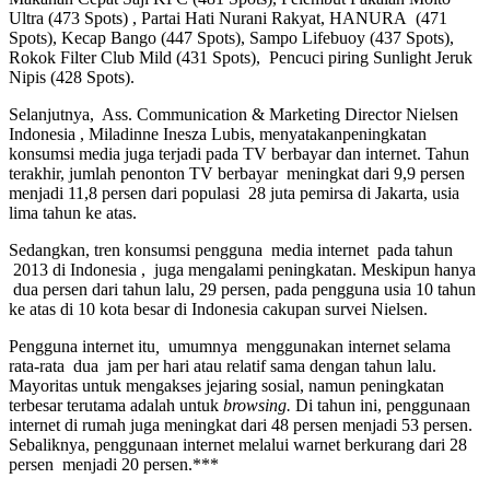
Ultra (473 Spots) , Partai Hati Nurani Rakyat, HANURA (471
Spots), Kecap Bango (447 Spots), Sampo Lifebuoy (437 Spots),
Rokok Filter Club Mild (431 Spots), Pencuci piring Sunlight Jeruk
Nipis (428 Spots).
Selanjutnya, Ass. Communication & Marketing Director Nielsen
Indonesia , Miladinne Inesza Lubis, menyatakanpeningkatan
konsumsi media juga terjadi pada TV berbayar dan internet. Tahun
terakhir, jumlah penonton TV berbayar meningkat dari 9,9 persen
menjadi 11,8 persen dari populasi 28 juta pemirsa di Jakarta, usia
lima tahun ke atas.
Sedangkan, tren konsumsi pengguna media internet pada tahun
2013 di Indonesia , juga mengalami peningkatan. Meskipun hanya
dua persen dari tahun lalu, 29 persen, pada pengguna usia 10 tahun
ke atas di 10 kota besar di Indonesia cakupan survei Nielsen.
Pengguna internet itu
,
umumnya menggunakan internet selama
rata-rata dua jam per hari atau relatif sama dengan tahun lalu.
Mayoritas untuk mengakses jejaring sosial, namun peningkatan
terbesar terutama adalah untuk
browsing.
Di tahun ini, penggunaan
internet di rumah juga meningkat dari 48 persen menjadi 53 persen.
Sebaliknya, penggunaan internet melalui warnet berkurang dari 28
persen menjadi 20 persen.***