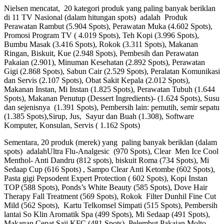
Nielsen mencatat, 20 kategori produk yang paling banyak beriklan
di 11 TV Nasional (dalam hitungan spots) adalah Produk
Perawatan Rambut (5.904 Spots), Perawatan Muka (4.602 Spots),
Promosi Program TV ( 4.019 Spots), Teh Kopi (3.996 Spots),
Bumbu Masak (3.416 Spots), Rokok (3.311 Spots), Makanan
Ringan, Biskuit, Kue (2.948 Spots), Pembesih dan Perawatan
Pakaian (2.901), Minuman Kesehatan (2.892 Spots), Perawatan
Gigi (2.868 Spots), Sabun Cair (2.529 Spots), Peralatan Komunikasi
dan Servis (2.107 Spots), Obat Sakit Kepala (2.012 Spots),
Makanan Instan, Mi Instan (1.825 Spots), Perawatan Tubuh (1.644
Spots), Makanan Penutup (Dessert Ingredients)- (1.624 Spots), Susu
dan sejenisnya (1.391 Spots), Pembersih lain: pemutih, semir sepatu
(1.385 Spots),Sirup, Jus, Sayur dan Buah (1.308), Software
Komputer, Konsulan, Servis ( 1.162 Spots)
Sementara, 20 produk (merek) yang paling banyak beriklan (dalam
spots) adalahUltra Flu-Analgesic (970 Spots), Clear Men Ice Cool
Menthol- Anti Dandru (812 spots), biskuit Roma (734 Spots), Mi
Sedaap Cup (616 Spots) , Sampo Clear Anti Ketombe (602 Spots),
Pasta gigi Pepsodent Expert Protection ( 602 Spots), Kopi Instan
TOP (588 Spots), Ponds’s White Beauty (585 Spots), Dove Hair
Therapy Fall Treatment (569 Spots), Rokok Filter Dunhil Fine Cut
Mild (562 Spots), Kartu Telkomsel Simpati (515 Spots), Pembersih
lantai So Klin Aromatik Spa (499 Spots), Mi Sedaap (491 Spots),
Makanan Cepat Saji KFC (481 Spots), Pelembut Pakaian Molto