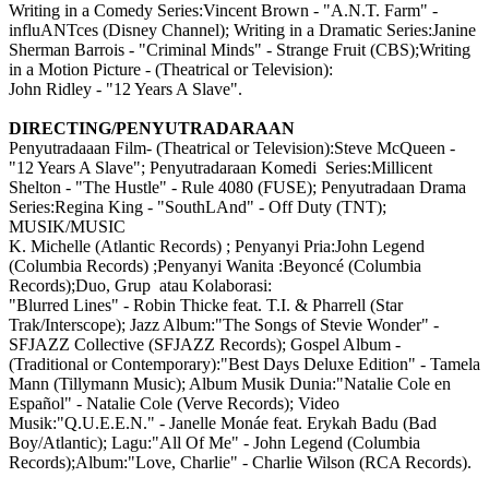
Writing in a Comedy Series:Vincent Brown - "A.N.T. Farm" -
influANTces (Disney Channel); Writing in a Dramatic Series:Janine
Sherman Barrois - "Criminal Minds" - Strange Fruit (CBS);Writing
in a Motion Picture - (Theatrical or Television):
John Ridley - "12 Years A Slave".
DIRECTING/PENYUTRADARAAN
Penyutradaaan Film- (Theatrical or Television):Steve McQueen -
"12 Years A Slave"; Penyutradaraan Komedi Series:Millicent
Shelton - "The Hustle" - Rule 4080 (FUSE); Penyutradaan Drama
Series:Regina King - "SouthLAnd" - Off Duty (TNT);
MUSIK/MUSIC
K. Michelle (Atlantic Records) ; Penyanyi Pria:John Legend
(Columbia Records) ;Penyanyi Wanita :Beyoncé (Columbia
Records);Duo, Grup atau Kolaborasi:
"Blurred Lines" - Robin Thicke feat. T.I. & Pharrell (Star
Trak/Interscope); Jazz Album:"The Songs of Stevie Wonder" -
SFJAZZ Collective (SFJAZZ Records); Gospel Album -
(Traditional or Contemporary):"Best Days Deluxe Edition" - Tamela
Mann (Tillymann Music); Album Musik Dunia:"Natalie Cole en
Español" - Natalie Cole (Verve Records); Video
Musik:"Q.U.E.E.N." - Janelle Monáe feat. Erykah Badu (Bad
Boy/Atlantic); Lagu:"All Of Me" - John Legend (Columbia
Records);Album:"Love, Charlie" - Charlie Wilson (RCA Records).