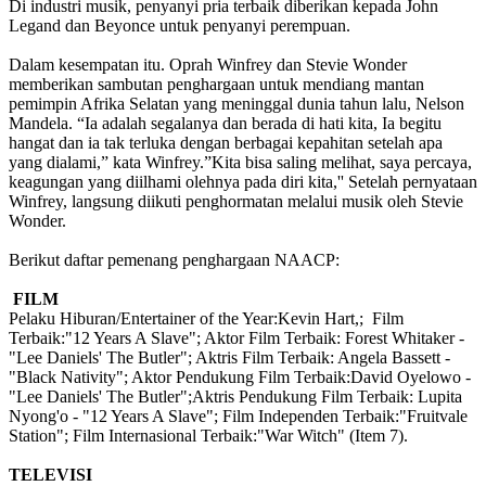
Di industri musik, penyanyi pria terbaik diberikan kepada John
Legand dan Beyonce untuk penyanyi perempuan.
Dalam kesempatan itu. Oprah Winfrey dan Stevie Wonder
memberikan sambutan penghargaan untuk mendiang mantan
pemimpin Afrika Selatan yang meninggal dunia tahun lalu, Nelson
Mandela. “Ia adalah segalanya dan berada di hati kita, Ia begitu
hangat dan ia tak terluka dengan berbagai kepahitan setelah apa
yang dialami,” kata Winfrey.”Kita bisa saling melihat, saya percaya,
keagungan yang diilhami olehnya pada diri kita,'' Setelah pernyataan
Winfrey, langsung diikuti penghormatan melalui musik oleh Stevie
Wonder.
Berikut daftar pemenang penghargaan NAACP:
FILM
Pelaku Hiburan/Entertainer of the Year:Kevin Hart,; Film
Terbaik:"12 Years A Slave"; Aktor Film Terbaik: Forest Whitaker -
"Lee Daniels' The Butler"; Aktris Film Terbaik: Angela Bassett -
"Black Nativity"; Aktor Pendukung Film Terbaik:David Oyelowo -
"Lee Daniels' The Butler";Aktris Pendukung Film Terbaik: Lupita
Nyong'o - "12 Years A Slave"; Film Independen Terbaik:"Fruitvale
Station"; Film Internasional Terbaik:"War Witch" (Item 7).
TELEVISI