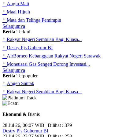
•
Angin Mati
•
Maal Hijrah
•
Mata dan Telinga Pemimpin
Selanjutnya
Berita
Terkini
•
Rakyat Negeri Sembilan Bagi Kuasa...
•
Destry Pjs Gubernur BI
•
AirBorneo Kebanggaan Rakyat Negeri Sarawak
•
Monetisasi Gas Sengeti Dorong Investasi...
Selanjutnya
Berita
Terpopuler
•
Angen Santak
•
Rakyat Negeri Sembilan Bagi Kuasa...
Ekonomi &
Bisnis
28 Jul 26, 00:07 WIB | Dilihat : 379
Destry Pjs Gubernur BI
22 Jul 26, 23:27 WIB | Dilihat : 258