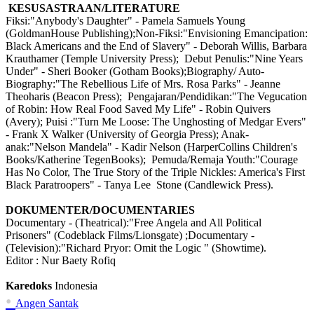
KESUSASTRAAN/LITERATURE
Fiksi:"Anybody's Daughter" - Pamela Samuels Young
(GoldmanHouse Publishing);Non-Fiksi:"Envisioning Emancipation:
Black Americans and the End of Slavery" - Deborah Willis, Barbara
Krauthamer (Temple University Press); Debut Penulis:"Nine Years
Under" - Sheri Booker (Gotham Books);Biography/ Auto-
Biography:"The Rebellious Life of Mrs. Rosa Parks" - Jeanne
Theoharis (Beacon Press); Pengajaran/Pendidikan:"The Vegucation
of Robin: How Real Food Saved My Life" - Robin Quivers
(Avery); Puisi :"Turn Me Loose: The Unghosting of Medgar Evers"
- Frank X Walker (University of Georgia Press); Anak-
anak:"Nelson Mandela" - Kadir Nelson (HarperCollins Children's
Books/Katherine TegenBooks); Pemuda/Remaja Youth:"Courage
Has No Color, The True Story of the Triple Nickles: America's First
Black Paratroopers" - Tanya Lee Stone (Candlewick Press).
DOKUMENTER/DOCUMENTARIES
Documentary - (Theatrical):"Free Angela and All Political
Prisoners" (Codeblack Films/Lionsgate) ;Documentary -
(Television):"Richard Pryor: Omit the Logic " (Showtime).
Editor :
Nur Baety Rofiq
Karedoks
Indonesia
•
Angen Santak