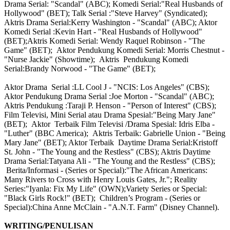
Drama Serial: "Scandal" (ABC); Komedi Serial:"Real Husbands of
Hollywood" (BET); Talk Serial :"Steve Harvey" (Syndicated);
Aktris Drama Serial:Kerry Washington - "Scandal" (ABC); Aktor
Komedi Serial :Kevin Hart - "Real Husbands of Hollywood"
(BET);Aktris Komedi Serial: Wendy Raquel Robinson - "The
Game" (BET); Aktor Pendukung Komedi Serial: Morris Chestnut -
"Nurse Jackie" (Showtime); Aktris Pendukung Komedi
Serial:Brandy Norwood - "The Game" (BET);
Aktor Drama Serial :LL Cool J - "NCIS: Los Angeles" (CBS);
Aktor Pendukung Drama Serial :Joe Morton - "Scandal" (ABC);
Aktris Pendukung :Taraji P. Henson - "Person of Interest" (CBS);
Film Televisi, Mini Serial atau Drama Spesial:"Being Mary Jane"
(BET); Aktor Terbaik Film Televisi /Drama Spesial: Idris Elba -
"Luther" (BBC America); Aktris Terbaik: Gabrielle Union - "Being
Mary Jane" (BET); Aktor Terbaik Daytime Drama Serial:Kristoff
St. John - "The Young and the Restless" (CBS); Aktris Daytime
Drama Serial:Tatyana Ali - "The Young and the Restless" (CBS);
Berita/Informasi - (Series or Special):"The African Americans:
Many Rivers to Cross with Henry Louis Gates, Jr."; Reality
Series:"Iyanla: Fix My Life" (OWN);Variety Series or Special:
"Black Girls Rock!" (BET); Children’s Program - (Series or
Special):China Anne McClain - "A.N.T. Farm" (Disney Channel).
WRITING/PENULISAN