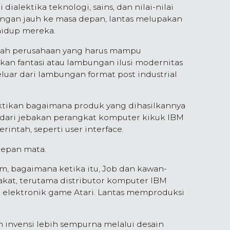
dialektika teknologi, sains, dan nilai-nilai
ngan jauh ke masa depan, lantas melupakan
hidup mereka.
alah perusahaan yang harus mampu
an fantasi atau lambungan ilusi modernitas
uar dari lambungan format post industrial
tikan bagaimana produk yang dihasilkannya
dari jebakan perangkat komputer kikuk IBM
ntah, seperti user interface.
depan mata.
um, bagaimana ketika itu, Job dan kawan-
kat, terutama distributor komputer IBM
elektronik game Atari. Lantas memproduksi
 invensi lebih sempurna melalui desain