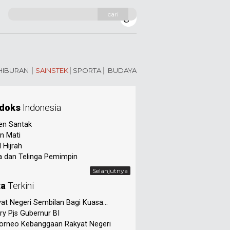
cari
 HIBURAN
SAINSTEK
SPORTA
BUDAYA
doks
Indonesia
en Santak
n Mati
 Hijrah
 dan Telinga Pemimpin
Selanjutnya
ta
Terkini
at Negeri Sembilan Bagi Kuasa...
ry Pjs Gubernur BI
orneo Kebanggaan Rakyat Negeri