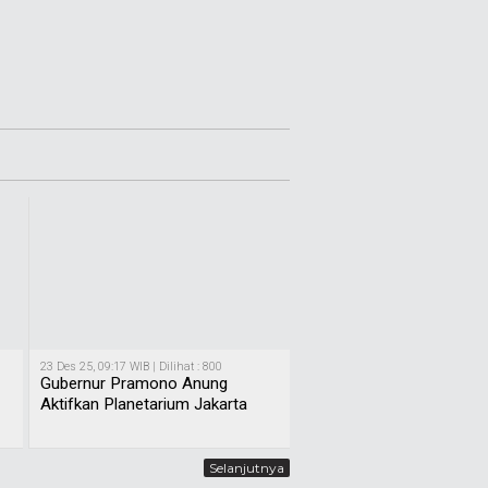
23 Des 25, 09:17 WIB | Dilihat : 800
Gubernur Pramono Anung
Aktifkan Planetarium Jakarta
Selanjutnya