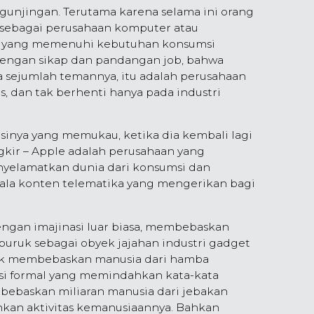
gunjingan. Terutama karena selama ini orang
sebagai perusahaan komputer atau
k yang memenuhi kebutuhan konsumsi
dengan sikap dan pandangan job, bahwa
 sejumlah temannya, itu adalah perusahaan
as, dan tak berhenti hanya pada industri
inya yang memukau, ketika dia kembali lagi
ngkir – Apple adalah perusahaan yang
nyelamatkan dunia dari konsumsi dan
gala konten telematika yang mengerikan bagi
gan imajinasi luar biasa, membebaskan
buruk sebagai obyek jajahan industri gadget
suk membebaskan manusia dari hamba
si formal yang memindahkan kata-kata
ebaskan miliaran manusia dari jebakan
kan aktivitas kemanusiaannya. Bahkan