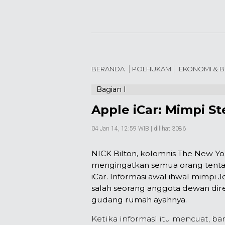
BERANDA
POLHUKAM
EKONOMI & B
Bagian I
Apple iCar: Mimpi S
04 Jan 14, 12:59 WIB
| dilihat 3086
NICK Bilton, kolomnis The New Y
mengingatkan semua orang tent
iCar. Informasi awal ihwal mimpi 
salah seorang anggota dewan dire
gudang rumah ayahnya.
Ketika informasi itu mencuat, 