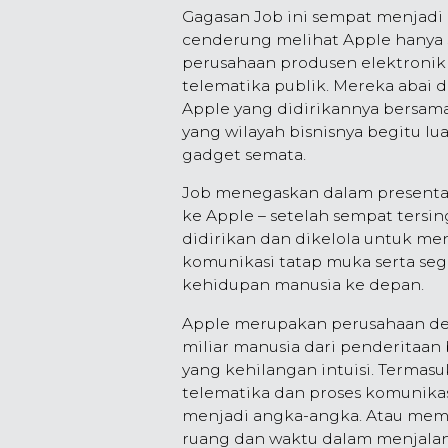
Gagasan Job ini sempat menjadi 
cenderung melihat Apple hanya 
perusahaan produsen elektroni
telematika publik.
Mereka abai 
Apple yang didirikannya bersama
yang wilayah bisnisnya begitu lu
gadget semata.
Job menegaskan dalam presentas
ke Apple – setelah sempat tersi
didirikan dan dikelola untuk me
komunikasi tatap muka serta se
kehidupan manusia ke depan.
Apple merupakan perusahaan den
miliar manusia dari penderitaan 
yang kehilangan intuisi. Terma
telematika dan proses komunika
menjadi angka-angka. Atau memb
ruang dan waktu dalam menjalan