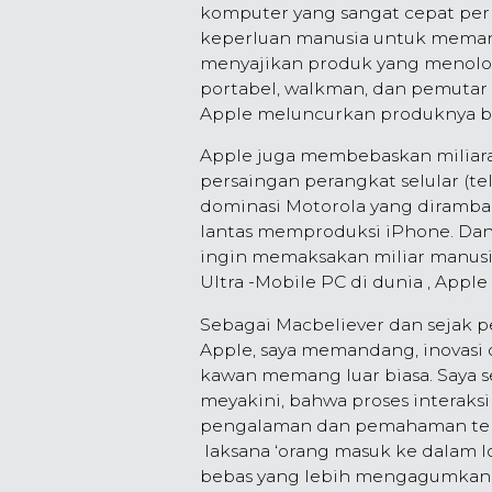
komputer yang sangat cepat pe
keperluan manusia untuk memanja
menyajikan produk yang menolon
portabel, walkman, dan pemutar 
Apple meluncurkan produknya b
Apple juga membebaskan miliara
persaingan perangkat selular (te
dominasi Motorola yang dirambah
lantas memproduksi iPhone. Dan, 
ingin memaksakan miliar manusi
Ultra -Mobile PC di dunia , App
Sebagai Macbeliever dan sejak 
Apple, saya memandang, inovasi 
kawan memang luar biasa. Saya 
meyakini, bahwa proses interak
pengalaman dan pemahaman ten
laksana ‘orang masuk ke dalam lo
bebas yang lebih mengagumkan.|