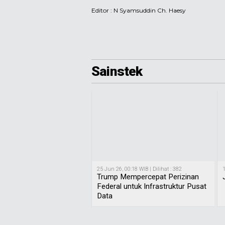
Editor :
N Syamsuddin Ch. Haesy
Sainstek
25 Jun 26, 00:18 WIB | Dilihat : 382
1
Trump Mempercepat Perizinan
Federal untuk Infrastruktur Pusat
Data