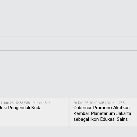
1 Jun 26, 12:33 WIB | Dilihat : 542
26 Des 25, 10:40 WIB | Dilihat : 735
Joki Pengendali Kuda
Gubernur Pramono Aktifkan
Kembali Planetarium Jakarta
sebagai Ikon Edukasi Sains