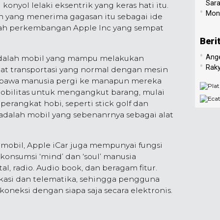
Sar
konyol lelaki eksentrik yang keras hati itu.
•
Mone
n yang menerima gagasan itu sebagai ide
rah perkembangan Apple Inc yang sempat
Beri
•
Ang
 adalah mobil yang mampu melakukan
•
Raky
alat transportasi yang normal dengan mesin
bawa manusia pergi ke manapun mereka
mobilitas untuk mengangkut barang, mulai
erangkat hobi, seperti stick golf dan
 adalah mobil yang sebenanrnya sebagai alat
ar mobil, Apple iCar juga mempunyai fungsi
konsumsi ‘mind’ dan ‘soul’ manusia
l, radio. Audio book, dan beragam fitur.
asi dan telematika, sehingga pengguna
koneksi dengan siapa saja secara elektronis.