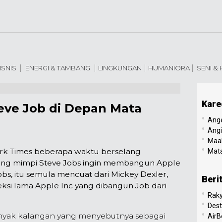
ISNIS
ENERGI & TAMBANG
LINGKUNGAN
HUMANIORA
SENI &
Kare
teve Job di Depan Mata
•
Ang
•
Angi
•
Maal
•
ork Times beberapa waktu berselang
Mata
ang mimpi Steve Jobs ingin membangun Apple
Jobs, itu semula mencuat dari Mickey Dexler,
Beri
ksi lama Apple Inc yang dibangun Job dari
•
Raky
•
Dest
•
banyak kalangan yang menyebutnya sebagai
AirB