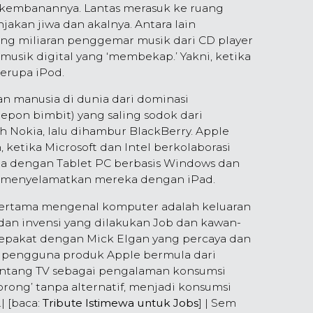
rkembanannya. Lantas merasuk ke ruang
kan jiwa dan akalnya. Antara lain
g miliaran penggemar musik dari CD player
musik digital yang ‘membekap.’ Yakni, ketika
erupa iPod.
n manusia di dunia dari dominasi
lepon bimbit) yang saling sodok dari
 Nokia, lalu dihambur BlackBerry. Apple
ketika Microsoft dan Intel berkolaborasi
a dengan Tablet PC berbasis Windows dan
le menyelamatkan mereka dengan iPad.
pertama mengenal komputer adalah keluaran
dan invensi yang dilakukan Job dan kawan-
sepakat dengan Mick Elgan yang percaya dan
si pengguna produk Apple bermula dari
tang TV sebagai pengalaman konsumsi
rong’ tanpa alternatif, menjadi konsumsi
 [baca:
Tribute Istimewa untuk Jobs
] | Sem