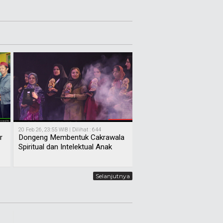
20 Feb 26, 23:55 WIB | Dilihat : 644
r
Dongeng Membentuk Cakrawala
Spiritual dan Intelektual Anak
Selanjutnya