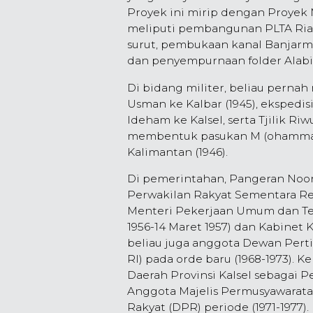
Proyek ini mirip dengan Proyek
meliputi pembangunan PLTA Ri
surut, pembukaan kanal Banjarm
dan penyempurnaan folder Alabi
Di bidang militer, beliau pern
Usman ke Kalbar (1945), ekspedi
Ideham ke Kalsel, serta Tjilik Ri
membentuk pasukan M (ohammad) N
Kalimantan (1946).
Di pemerintahan, Pangeran Noor
Perwakilan Rakyat Sementara Rep
Menteri Pekerjaan Umum dan Tena
1956-14 Maret 1957) dan Kabinet Kar
beliau juga anggota Dewan Per
RI) pada orde baru (1968-1973). 
Daerah Provinsi Kalsel sebagai 
Anggota Majelis Permusyawarata
Rakyat (DPR) periode (1971-1977)