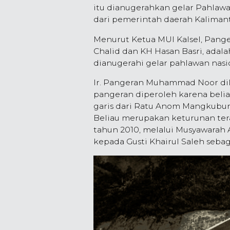
itu dianugerahkan gelar Pahlawa
dari pemerintah daerah Kalimant
Menurut Ketua MUI Kalsel, Pang
Chalid dan KH Hasan Basri, adala
dianugerahi gelar pahlawan nasi
Ir. Pangeran Muhammad Noor dila
pangeran diperoleh karena beli
garis dari Ratu Anom Mangkubumi
Beliau merupakan keturunan tera
tahun 2010, melalui Musyawarah A
kepada Gusti Khairul Saleh sebag