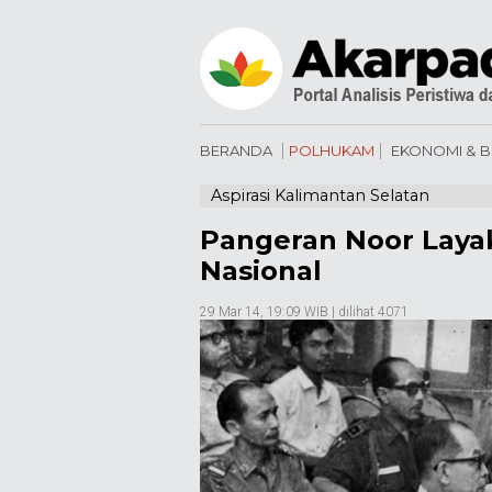
BERANDA
POLHUKAM
EKONOMI & B
Aspirasi Kalimantan Selatan
Pangeran Noor Laya
Nasional
29 Mar 14, 19:09 WIB
| dilihat 4071