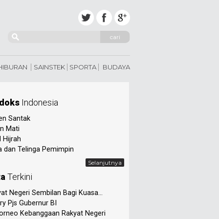
cari
 HIBURAN
SAINSTEK
SPORTA
BUDAYA
doks
Indonesia
en Santak
n Mati
 Hijrah
 dan Telinga Pemimpin
Selanjutnya
ta
Terkini
at Negeri Sembilan Bagi Kuasa...
ry Pjs Gubernur BI
orneo Kebanggaan Rakyat Negeri