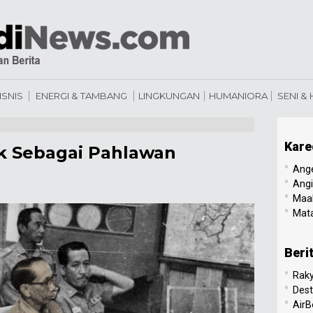
ISNIS
ENERGI & TAMBANG
LINGKUNGAN
HUMANIORA
SENI &
Kare
k Sebagai Pahlawan
•
Ang
•
Angi
•
Maal
•
Mata
Beri
•
Raky
•
Dest
•
AirB