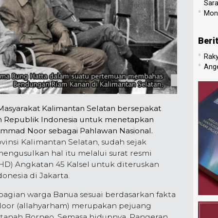
Sar
•
Mone
Beri
•
Raky
•
Ang
Masyarakat Kalimantan Selatan bersepakat
 Republik Indonesia untuk menetapkan
ammad Noor sebagai Pahlawan Nasional.
vinsi Kalimantan Selatan, sudah sejak
engusulkan hal itu melalui surat resmi
D) Angkatan 45 Kalsel untuk diteruskan
nesia di Jakarta.
ebagian warga Banua sesuai berdasarkan fakta
Noor (allahyarham) merupakan pejuang
tanah Borneo. Semasa hidupnya, Pangeran