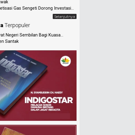
awak
tisasi Gas Sengeti Dorong Investasi...
Selanjutnya
ta
Terpopuler
at Negeri Sembilan Bagi Kuasa...
en Santak