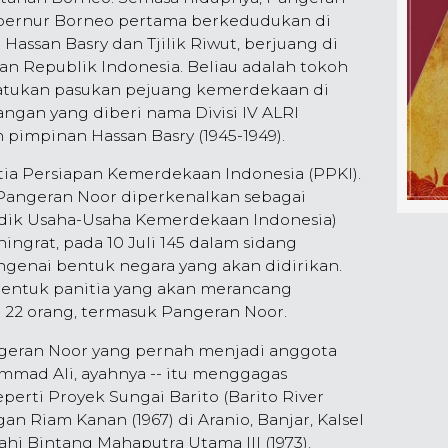
ubernur Borneo pertama berkedudukan di
Hassan Basry dan Tjilik Riwut, berjuang di
 Republik Indonesia. Beliau adalah tokoh
atukan pasukan pejuang kemerdekaan di
ngan yang diberi nama Divisi IV ALRI
pimpinan Hassan Basry (1945-1949).
tia Persiapan Kemerdekaan Indonesia (PPKI).
 Pangeran Noor diperkenalkan sebagai
dik Usaha-Usaha Kemerdekaan Indonesia)
ingrat, pada 10 Juli 145 dalam sidang
nai bentuk negara yang akan didirikan.
entuk panitia yang akan merancang
 22 orang, termasuk Pangeran Noor.
geran Noor yang pernah menjadi anggota
ad Ali, ayahnya -- itu menggagas
erti Proyek Sungai Barito (Barito River
 Riam Kanan (1967) di Aranio, Banjar, Kalsel
i Bintang Mahaputra Utama III (1973).