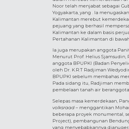
Noor telah menjabat sebagai G
Yogyakarta, yang . Ia menugaskan 
Kalimantan merebut kemerdekaan
pejuang yang berhasil mempers
Kalimantan ke dalam basis perjua
Pertahanan Kalimantan di bawah 
Ia juga merupakan anggota Pani
Menurut Prof. Helius Sjamsudin,
anggota BPUPKI (Badan Penyeli
oleh Dr. K.R.T Radjiman Wedyodin
BPUPKI sebelum membahas menge
Pada sidang itu, Radjiman memb
pembelaan tanah air beranggota
Selepas masa kemerdekaan, Pan
volksraad
– menggantikan Mohamm
beberapa proyek monumental, sep
Project), pembangunan Bendungan
yang menyebabkannya dianugerah