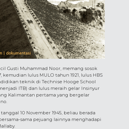
cil Gusti Muhammad Noor, memang sosok
17, kemudian lulus MULO tahun 1921, lulus HBS
ndidikan teknik di Technise Hooge School
njadi ITB) dan lulus meraih gelar Insinyur
rang Kalimantan pertama yang bergelar
rno.
tanggal 10 November 1945, beliau berada
 bersama-sama pejuang lainnya menghadapi
allaby.