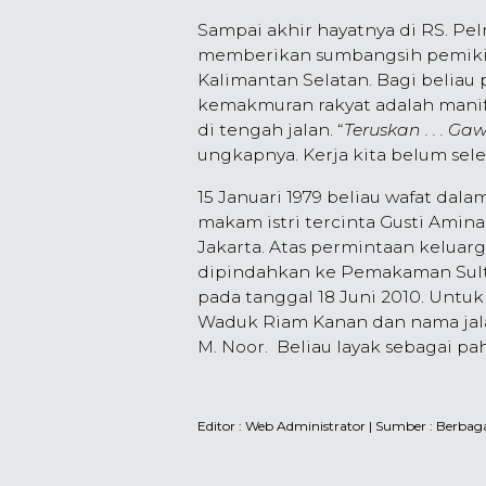
Sampai akhir hayatnya di RS. Peln
memberikan sumbangsih pemiki
Kalimantan Selatan. Bagi belia
kemakmuran rakyat adalah manif
di tengah jalan. “
Teruskan . . . G
ungkapnya. Kerja kita belum seles
15 Januari 1979 beliau wafat dala
makam istri tercinta Gusti Amin
Jakarta. Atas permintaan keluarg
dipindahkan ke Pemakaman Sult
pada tanggal 18 Juni 2010. Untu
Waduk Riam Kanan dan nama jalan
M. Noor. Beliau layak sebagai pa
Editor :
Web Administrator
| Sumber : Berbag