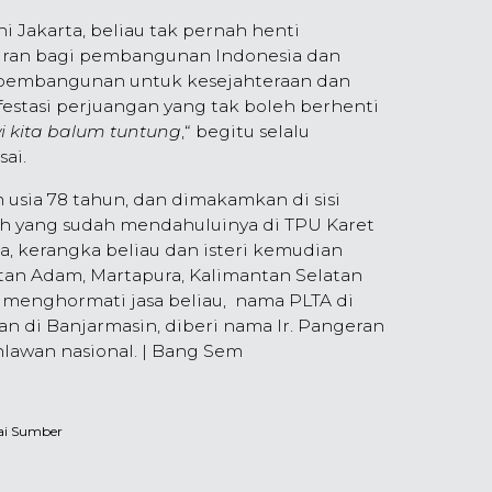
i Jakarta, beliau tak pernah henti
ran bagi pembangunan Indonesia dan
u pembangunan untuk kesejahteraan dan
estasi perjuangan yang tak boleh berhenti
awi kita balum tuntung
,“ begitu selalu
ai.
m usia 78 tahun, dan dimakamkan di sisi
ah yang sudah mendahuluinya di TPU Karet
a, kerangka beliau dan isteri kemudian
an Adam, Martapura, Kalimantan Selatan
k menghormati jasa beliau, nama PLTA di
 di Banjarmasin, diberi nama Ir. Pangeran
hlawan nasional. | Bang Sem
ai Sumber