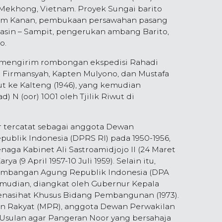
 Mekhong, Vietnam. Proyek Sungai barito
am Kanan, pembukaan persawahan pasang
asin – Sampit, pengerukan ambang Barito,
o.
ah mengirim rombongan ekspedisi Rahadi
si Firmansyah, Kapten Mulyono, dan Mustafa
wut ke Kalteng (1946), yang kemudian
 (oor) 1001 oleh Tjilik Riwut di
 tercatat sebagai anggota Dewan
ublik Indonesia (DPRS RI) pada 1950-1956,
ga Kabinet Ali Sastroamidjojo II (24 Maret
ya (9 April 1957-10 Juli 1959). Selain itu,
timbangan Agung Republik Indonesia (DPA
Kemudian, diangkat oleh Gubernur Kepala
Penasihat Khusus Bidang Pembangunan (1973).
n Rakyat (MPR), anggota Dewan Perwakilan
. Usulan agar Pangeran Noor yang bersahaja