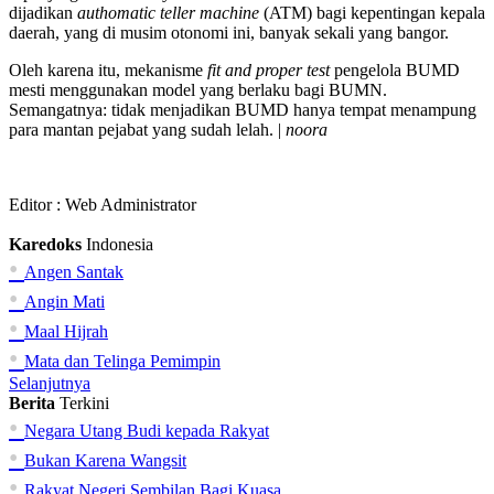
dijadikan
authomatic teller machine
(ATM) bagi kepentingan kepala
daerah, yang di musim otonomi ini, banyak sekali yang bangor.
Oleh karena itu, mekanisme
fit and proper test
pengelola BUMD
mesti menggunakan model yang berlaku bagi BUMN.
Semangatnya: tidak menjadikan BUMD hanya tempat menampung
para mantan pejabat yang sudah lelah. |
noora
Editor :
Web Administrator
Karedoks
Indonesia
•
Angen Santak
•
Angin Mati
•
Maal Hijrah
•
Mata dan Telinga Pemimpin
Selanjutnya
Berita
Terkini
•
Negara Utang Budi kepada Rakyat
•
Bukan Karena Wangsit
•
Rakyat Negeri Sembilan Bagi Kuasa...