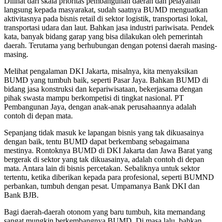
Dilihat dari skala prioritas pembangunan daerah dan pelayanan
langsung kepada masyarakat, sudah saatnya BUMD menguatkan
aktivitasnya pada bisnis retail di sektor logistik, transportasi lokal,
transportasi udara dan laut. Bahkan jasa industri pariwisata. Pendek
kata, banyak bidang garap yang bisa dilakukan oleh pemerintah
daerah. Terutama yang berhubungan dengan potensi daerah masing-
masing.
Melihat pengalaman DKI Jakarta, misalnya, kita menyaksikan
BUMD yang tumbuh baik, seperti Pasar Jaya. Bahkan BUMD di
bidang jasa konstruksi dan kepariwisataan, bekerjasama dengan
pihak swasta mampu berkompetisi di tingkat nasional. PT
Pembangunan Jaya, dengan anak-anak perusahaannya adalah
contoh di depan mata.
Sepanjang tidak masuk ke lapangan bisnis yang tak dikuasainya
dengan baik, tentu BUMD dapat berkembang sebagaimana
mestinya. Rontoknya BUMD di DKI Jakarta dan Jawa Barat yang
bergerak di sektor yang tak dikuasainya, adalah contoh di depan
mata. Antara lain di bisnis percetakan. Sebaliknya untuk sektor
tertentu, ketika diberikan kepada para profesional, seperti BUMND
perbankan, tumbuh dengan pesat. Umpamanya Bank DKI dan
Bank BJB.
Bagi daerah-daerah otonom yang baru tumbuh, kita memandang
sangat mungkin berkembangnya BUMD. Di masa lalu, bahkan