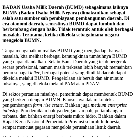
BADAN Usaha Milik Daerah (BUMD) sebagaimana laiknya
BUMN (Badan Usaha Milik Negara) dimaksudkan sebagai
salah satu sumber sah pembiayaan pembangunan daerah. Di
era otonomi daerah, semestinya BUMD dapat tumbuh dan
berkembang dengan baik. Tidak terantuk-antuk oleh berbagai
masalah. Terutama, ketika dikelola sebagaimana negara
mengelola BUMN.
Tanpa mengabaikan realitas BUMD yang menghadapi banyak
masalah, kita melihat berbagai kemungkinan tumbuhnya BUMD
yang dapat diandalkan. Selain Bank Daerah yang telah bergerak
secara profesional, namun masih terkesan lebih banyak memainkan
peran sebagai
teller
, berbagai potensi yang dimiliki daerah dapat
dikelola melalui BUMD. Pengelolaan air bersih dan air minum
misalnya, yang dikelola melalui PAM atau PDAM.
Di sektor pertanian misalnya, pemerintah dapat membentuk BUMD
yang berkerja dengan BUMN. Khususnya dalam konteks
pengembangan
farm
rise estate
. Bahkan juga
medium enterprise
industry
. Pun demikian halnya dengan sampah, pertambangan
terbatas, dan bahkan energi berbasis mikro hidro. Bahkan dalam
Rapat Kerja Nasional Pemerintah Provinsi seluruh Indonesia,
sempat mencuat gagasan mengelola perusahaan listrik daerah.