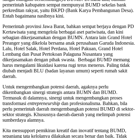
pemerintah kabupaten sempat mempunyai BUMD sekelas bank
perkreditan rakyat, yaitu BKPD (Bank Karya Pembangunan Desa).
Entah bagaimana nasibnya kini.
Pemerintah provinsi Jawa Barat, bahkan sempat berjaya dengan PD
Kertawisata yang mengelola berbagai aset pariwisata, dan kini
sebagian dikerjasamakan dengan BUMN. Antara lain Grand Hotel
Preanger yang dikelola bersama anak perusahaan Garuda Indonesia.
Lalu, Hotel Salak, Hotel Perdana, Hotel Pakuan, Grand Hotel
Lembang dan Pusat Pertokoan Palaguna Nusantara yang
dikerjasamakan dengan pihak swasta. Berbagai BUMD memang
harus mengalami likuidasi karena rugi terus menerus. Paling tidak
diubah menjadi BLU (badan layanan umum) seperti rumah sakit
daerah.
Untuk mengembangkan potensi daerah, agaknya perlu
dikembangkan sinergi strategis antara BUMN dan BUMD.
Termasuk di dalamnya, sinergi untuk mengembangkan proses
transformasi
entrepreneurship
dan profesionalisma. Bahkan, bila
perlu pemerintah daerah mengembangkan potensi BUMD di sektor-
sektor strategis. Khususnya daerah-daerah yang melimpah potensi
sumberdaya alamnya.
Kita mensupport pemikiran kreatif dan inovatif tentang BUMD,
sepanjang tata kelolanya dilakukan secara benar dan baik. Tidak