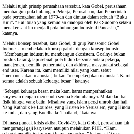
Melalui tujuh prinsip perusahaan tersebut, kata Gobel, perusahaan
membangun pola hubungan Pekerja, Perusahaan, dan Pemerintah
pada pertengahan tahun 1970-an dan dimuat dalam sebuah “Buku
Biru”. “Hal itulah yang kemudian diadopsi oleh Pak Sudomo selaku
menaker saat itu menjadi pola hubungan industrial Pancasila,”
katanya.
Melalui konsep tersebut, kata Gobel, di grup Panasonic Gobel
Indonesia membedakan konsep pabrik dengan konsep industri.
“Membangun industri itu membangun ekosistem. Goalnya bukan
produk barang, tapi sebuah pola hidup bersama antara pekerja,
manajemen, pemilik, pemerintah, dan akhirnya masyarakat sebagai
end user. Karena itu, kami memiliki nilai yang kami sebut
“memanusiakan manusia”, bukan “mempekerjakan manusia”. Kami
semua adalah sebuah keluarga besar,” katanya.
“Sebagai keluarga besar, maka kami harus memperhatikan
karyawan dengan memenuhi semua kebutuhannya. Mulai dari hal
fisik hingga yang batin. Misalnya yang Islam pergi umroh dan haji.
Yang Katholik ke Lourdes, yang Kristen ke Yerusalem, yang Hindu
ke India, dan yang Buddha ke Thailand,” katanya.
Di masa puncak krisis akibat Covid-19, kata Gobel, perusahaan tak
mengurangi gaji karyawan ataupun melakukan PHK. “Kami
sebagai pemilik justru yang harus berkorban,” katanya. Di masa