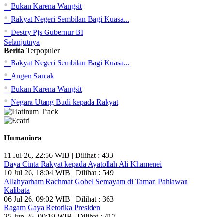
•
Bukan Karena Wangsit
•
Rakyat Negeri Sembilan Bagi Kuasa...
•
Destry Pjs Gubernur BI
Selanjutnya
Berita
Terpopuler
•
Rakyat Negeri Sembilan Bagi Kuasa...
•
Angen Santak
•
Bukan Karena Wangsit
•
Negara Utang Budi kepada Rakyat
Humaniora
11 Jul 26, 22:56 WIB | Dilihat : 433
Daya Cinta Rakyat kepada Ayatollah Ali Khamenei
10 Jul 26, 18:04 WIB | Dilihat : 549
Allahyarham Rachmat Gobel Semayam di Taman Pahlawan
Kalibata
06 Jul 26, 09:02 WIB | Dilihat : 363
Ragam Gaya Retorika Presiden
25 Jun 26, 00:19 WIB | Dilihat : 417