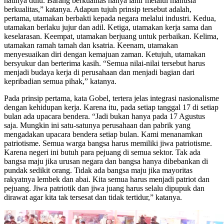
hatinya dulu. Barang berkualitas hanya lahir melalui manusia
berkualitas,” katanya. Adapun tujuh prinsip tersebut adalah,
pertama, utamakan berbakti kepada negara melalui industri. Kedua,
utamakan berlaku jujur dan adil. Ketiga, utamakan kerja sama dan
keselarasan. Keempat, utamakan berjuang untuk perbaikan. Kelima,
utamakan ramah tamah dan ksatria. Keenam, utamakan
menyesuaikan diri dengan kemajuan zaman. Ketujuh, utamakan
bersyukur dan berterima kasih. “Semua nilai-nilai tersebut harus
menjadi budaya kerja di perusahaan dan menjadi bagian dari
kepribadian semua pihak,” katanya.
Pada prinsip pertama, kata Gobel, tertera jelas integrasi nasionalisme
dengan kehidupan kerja. Karena itu, pada setiap tanggal 17 di setiap
bulan ada upacara bendera. “Jadi bukan hanya pada 17 Agustus
saja. Mungkin ini satu-satunya perusahaan dan pabrik yang
mengadakan upacara bendera setiap bulan. Kami menanamkan
patriotisme. Semua warga bangsa harus memiliki jiwa patriotisme.
Karena negeri ini butuh para pejuang di semua sektor. Tak ada
bangsa maju jika urusan negara dan bangsa hanya dibebankan di
pundak sedikit orang. Tidak ada bangsa maju jika mayoritas
rakyatnya lembek dan abai. Kita semua harus menjadi patriot dan
pejuang. Jiwa patriotik dan jiwa juang harus selalu dipupuk dan
dirawat agar kita tak tersesat dan tidak tertidur,” katanya.