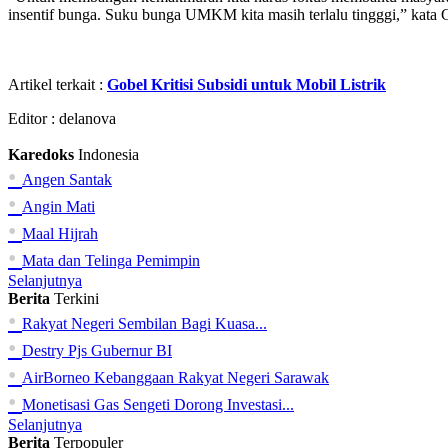
insentif bunga. Suku bunga UMKM kita masih terlalu tingggi,” kata 
Artikel terkait :
Gobel Kritisi Subsidi untuk Mobil Listrik
Editor :
delanova
Karedoks
Indonesia
•
Angen Santak
•
Angin Mati
•
Maal Hijrah
•
Mata dan Telinga Pemimpin
Selanjutnya
Berita
Terkini
•
Rakyat Negeri Sembilan Bagi Kuasa...
•
Destry Pjs Gubernur BI
•
AirBorneo Kebanggaan Rakyat Negeri Sarawak
•
Monetisasi Gas Sengeti Dorong Investasi...
Selanjutnya
Berita
Terpopuler