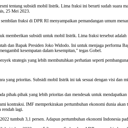
 tentang subsidi mobil listrik. Lima fraksi ini berarti sudah suara m
mis, 25 Mei 2023.
23, sembilan fraksi di DPR RI menyampaikan pemandangan umum mena
ntuk memberikan subsidi untuk mobil listrik. Lima fraksi tersebut ada
ntah dan Bapak Presiden Joko Widodo. Ini untuk menjaga performa B
g mengambil kesempatan dalam kesempitan," tegas Gobel.
yek strategis yang lebih membutuhkan perhatian seperti pembangunan 
 yang prioritas. Subsidi mobil listrik ini tak sesuai dengan visi dan m
 kepada pihak-pihak yang lebih prioritas dan mendesak untuk mendapatk
ami kontraksi. IMF memperkirakan pertumbuhan ekonomi dunia akan tu
rendah lagi.
2022 tumbuh 3,1 persen. Adapun pertumbuhan ekonomi Indonesia pada