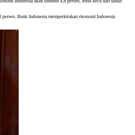
nomi Indonesia akan tumbuh 4,8 persen, lebih kecil dari tahun
3 persen. Bank Indonesia memperkirakan ekonomi Indonesia