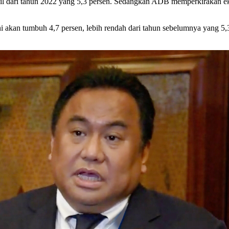
l dari tahun 2022 yang 5,3 persen. Sedangkan ADB memperkirakan eko
kan tumbuh 4,7 persen, lebih rendah dari tahun sebelumnya yang 5,