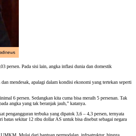
 persen. Pada sisi lain, angka inflasi dunia dan domestik
as dan mendesak, apalagi dalam kondisi ekonomi yang tertekan seperti
nimal 6 persen. Sedangkan kita cuma bisa meraih 5 persenan. Tak
 pada angka yang tak beranjak jauh,” katanya.
gkat pengangguran terbuka yang dipatok 3,6 – 4,3 persen, ternyata
 batas sekitar 12 ribu dollar AS untuk bisa disebut sebagai negara
 UMKM. Mulai dari bantuan permodalan, infrsatruktur, hingga