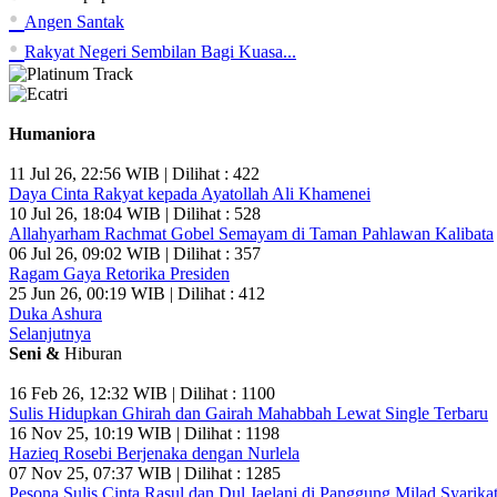
•
Angen Santak
•
Rakyat Negeri Sembilan Bagi Kuasa...
Humaniora
11 Jul 26, 22:56 WIB | Dilihat : 422
Daya Cinta Rakyat kepada Ayatollah Ali Khamenei
10 Jul 26, 18:04 WIB | Dilihat : 528
Allahyarham Rachmat Gobel Semayam di Taman Pahlawan Kalibata
06 Jul 26, 09:02 WIB | Dilihat : 357
Ragam Gaya Retorika Presiden
25 Jun 26, 00:19 WIB | Dilihat : 412
Duka Ashura
Selanjutnya
Seni &
Hiburan
16 Feb 26, 12:32 WIB | Dilihat : 1100
Sulis Hidupkan Ghirah dan Gairah Mahabbah Lewat Single Terbaru
16 Nov 25, 10:19 WIB | Dilihat : 1198
Hazieq Rosebi Berjenaka dengan Nurlela
07 Nov 25, 07:37 WIB | Dilihat : 1285
Pesona Sulis Cinta Rasul dan Dul Jaelani di Panggung Milad Syarikat