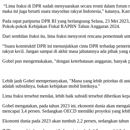
“Lima fraksi di DPR sudah menyuarakan secara resmi dalam forum resmi
maka ini juga berarti suara mayoritas rakyat Indonesia,” katanya, Ka
Pada rapat paripurna DPR RI yang berlangsung Selasa, 23 Mei 20
Pokok-pokok Kebijakan Fiskal RAPBN Tahun Anggaran 2024.
Dari sembilan fraksi itu, lima fraksi menyoroti rencana pemerintah u
“Suara konstruktif DPR ini menunjukkan cinta DPR terhadap pemeri
rakyat kecil. Jangan sampai di akhir masa jabatannya ada pihak yan
Gobel pun mengemukakan, "dengan keterbatasan anggaran, banyak pro
Lebih jauh Gobel mempertanyakan, "Mana yang lebih prioritas di antara
adalah subsidinya, bukan kebijakan mobil listriknya.”
Lima fraksi tersebut menilai, lebih baik subsidi tersebut diberikan
Gobel mengatakan, pada tahun 2023 ini, ekonomi dunia akan mengal
mencapai 3,4 persen. Sedangkan OECD memiliki proyeksi yang lebih 
Ekonomi dunia pada 2023 akan tumbuh 2,2 persen, sedangkan tahun 