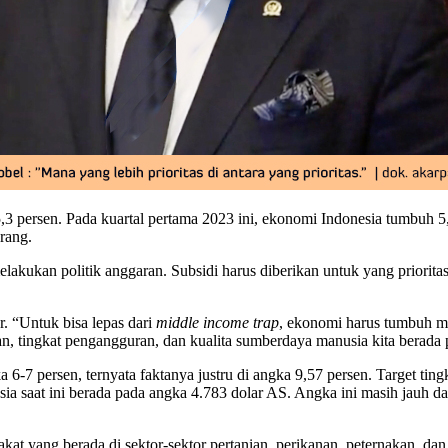
persen. Pada kuartal pertama 2023 ini, ekonomi Indonesia tumbuh 5,03
rang.
melakukan politik anggaran. Subsidi harus diberikan untuk yang priorit
r. “Untuk bisa lepas dari
middle income trap
, ekonomi harus tumbuh mi
inan, tingkat pengangguran, dan kualita sumberdaya manusia kita berada
 6-7 persen, ternyata faktanya justru di angka 9,57 persen. Target tin
a saat ini berada pada angka 4.783 dolar AS. Angka ini masih jauh dari
yang berada di sektor-sektor pertanian, perikanan, peternakan, dan