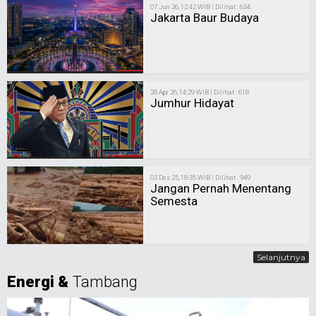
07 Jun 26, 12:42 WIB | Dilihat : 634
Jakarta Baur Budaya
28 Apr 26, 14:29 WIB | Dilihat : 618
Jumhur Hidayat
03 Des 25, 18:35 WIB | Dilihat : 949
Jangan Pernah Menentang
Semesta
Selanjutnya
Energi &
Tambang