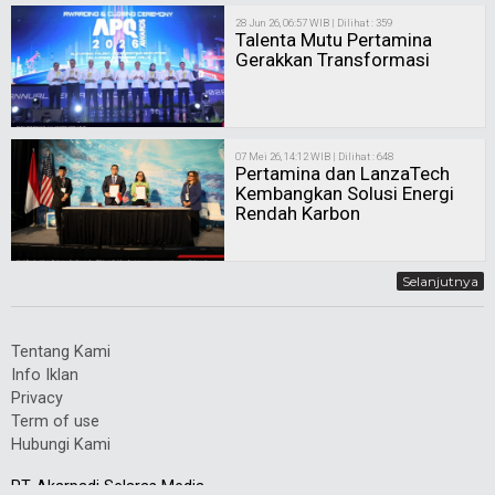
28 Jun 26, 06:57 WIB | Dilihat : 359
Talenta Mutu Pertamina
Gerakkan Transformasi
07 Mei 26, 14:12 WIB | Dilihat : 648
Pertamina dan LanzaTech
Kembangkan Solusi Energi
Rendah Karbon
Selanjutnya
Tentang Kami
Info Iklan
Privacy
Term of use
Hubungi Kami
PT. Akarpadi Selaras Media