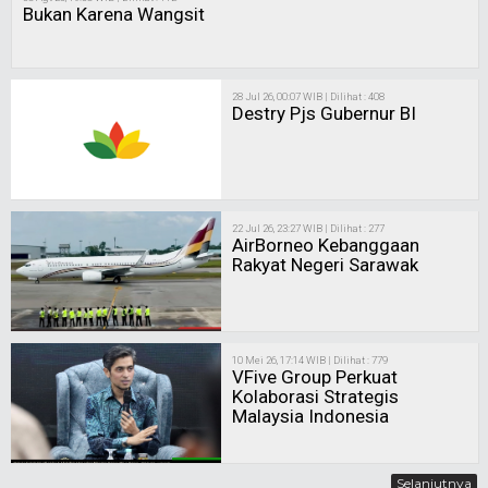
Bukan Karena Wangsit
28 Jul 26, 00:07 WIB | Dilihat : 408
Destry Pjs Gubernur BI
22 Jul 26, 23:27 WIB | Dilihat : 277
AirBorneo Kebanggaan
Rakyat Negeri Sarawak
10 Mei 26, 17:14 WIB | Dilihat : 779
VFive Group Perkuat
Kolaborasi Strategis
Malaysia Indonesia
Selanjutnya