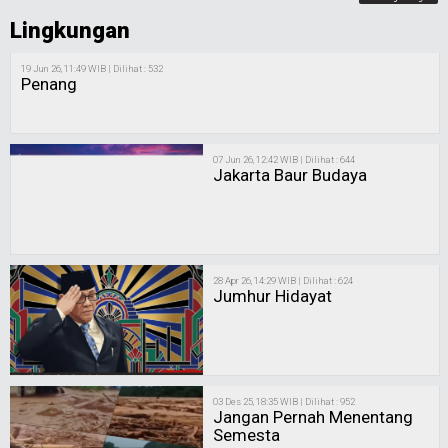
Lingkungan
19 Jun 26, 11:49 WIB | Dilihat : 532
Penang
07 Jun 26, 12:42 WIB | Dilihat : 644
Jakarta Baur Budaya
28 Apr 26, 14:29 WIB | Dilihat : 624
Jumhur Hidayat
03 Des 25, 18:35 WIB | Dilihat : 952
Jangan Pernah Menentang
Semesta