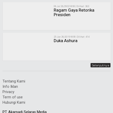
06 Jul 26, 09:02 WIB | Dilihat : 363
Ragam Gaya Retorika
Presiden
25 Jun 26, 00:19 WIB | Dilihat : 414
Duka Ashura
Selanjutnya
Tentang Kami
Info Iklan
Privacy
Term of use
Hubungi Kami
PT. Akarpadi Selaras Media