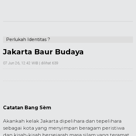
Perlukah Identitas ?
Jakarta Baur Budaya
07 Jun 26, 12:42 WIB
| dilihat 639
Catatan Bang Sèm
Akankah kelak Jakarta dipelihara dan tepelihara
sebagai kota yang menyimpan beragam peristiwa
dan kisah-kisah bersejarah masa silam yang teramat