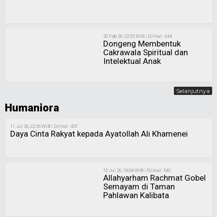
20 Feb 26, 23:55 WIB | Dilihat : 644
Dongeng Membentuk
Cakrawala Spiritual dan
Intelektual Anak
Selanjutnya
Humaniora
11 Jul 26, 22:56 WIB | Dilihat : 431
Daya Cinta Rakyat kepada Ayatollah Ali Khamenei
10 Jul 26, 18:04 WIB | Dilihat : 540
Allahyarham Rachmat Gobel
Semayam di Taman
Pahlawan Kalibata