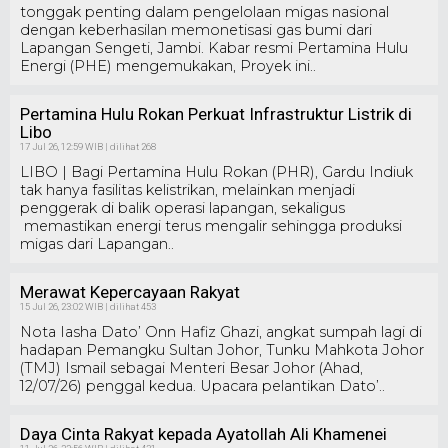
tonggak penting dalam pengelolaan migas nasional
dengan keberhasilan memonetisasi gas bumi dari
Lapangan Sengeti, Jambi. Kabar resmi Pertamina Hulu
Energi (PHE) mengemukakan, Proyek ini..
Pertamina Hulu Rokan Perkuat Infrastruktur Listrik di
Libo
17 Jul 26, 12:59 WIB | dilihat 268
LIBO | Bagi Pertamina Hulu Rokan (PHR), Gardu Indiuk
tak hanya fasilitas kelistrikan, melainkan menjadi
penggerak di balik operasi lapangan, sekaligus
memastikan energi terus mengalir sehingga produksi
migas dari Lapangan..
Merawat Kepercayaan Rakyat
15 Jul 26, 23:02 WIB | dilihat 453
Nota Iasha Dato’ Onn Hafiz Ghazi, angkat sumpah lagi di
hadapan Pemangku Sultan Johor, Tunku Mahkota Johor
(TMJ) Ismail sebagai Menteri Besar Johor (Ahad,
12/07/26) penggal kedua. Upacara pelantikan Dato’..
Daya Cinta Rakyat kepada Ayatollah Ali Khamenei