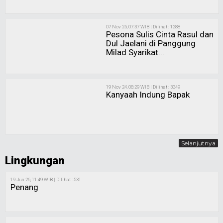
07 Nov 25, 07:37 WIB | Dilihat : 1288
Pesona Sulis Cinta Rasul dan
Dul Jaelani di Panggung
Milad Syarikat...
19 Nov 24, 08:29 WIB | Dilihat : 3349
Kanyaah Indung Bapak
Selanjutnya
Lingkungan
19 Jun 26, 11:49 WIB | Dilihat : 531
Penang