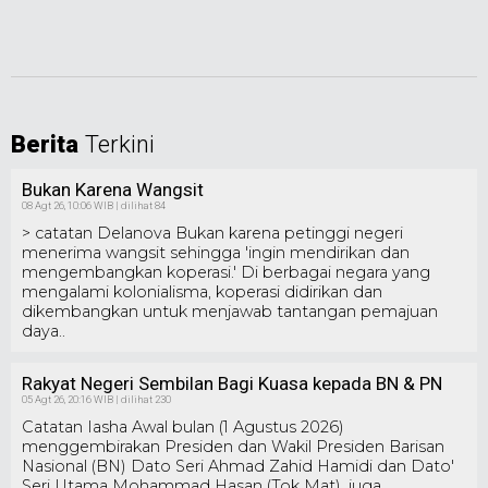
Berita
Terkini
Bukan Karena Wangsit
08 Agt 26, 10:06 WIB | dilihat 84
> catatan Delanova Bukan karena petinggi negeri
menerima wangsit sehingga 'ingin mendirikan dan
mengembangkan koperasi.' Di berbagai negara yang
mengalami kolonialisma, koperasi didirikan dan
dikembangkan untuk menjawab tantangan pemajuan
daya..
Rakyat Negeri Sembilan Bagi Kuasa kepada BN & PN
05 Agt 26, 20:16 WIB | dilihat 230
Catatan Iasha Awal bulan (1 Agustus 2026)
menggembirakan Presiden dan Wakil Presiden Barisan
Nasional (BN) Dato Seri Ahmad Zahid Hamidi dan Dato'
Seri Utama Mohammad Hasan (Tok Mat), juga