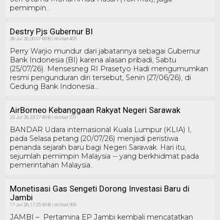
pemimpin..
Destry Pjs Gubernur BI
28 Jul 26, 00:07 WIB | dilihat 405
Perry Warjio mundur dari jabatannya sebagai Gubernur
Bank Indonesia (BI) karena alasan pribadi, Sabtu
(25/07/26). Mensesneg RI Prasetyo Hadi mengumumkan
resmi pengunduran diri tersebut, Senin (27/06/26), di
Gedung Bank Indonesia...
AirBorneo Kebanggaan Rakyat Negeri Sarawak
22 Jul 26, 23:27 WIB | dilihat 271
BANDAR Udara internasional Kuala Lumpur (KLIA) I,
pada Selasa petang (20/07/26) menjadi peristiwa
penanda sejarah baru bagi Negeri Sarawak. Hari itu,
sejumlah pemimpin Malaysia -- yang berkhidmat pada
pemerintahan Malaysia..
Monetisasi Gas Sengeti Dorong Investasi Baru di
Jambi
17 Jul 26, 17:25 WIB | dilihat 306
JAMBI – Pertamina EP Jambi kembali mencatatkan