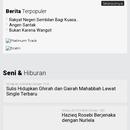
Selanjutnya
Berita
Terpopuler
•
Rakyat Negeri Sembilan Bagi Kuasa...
•
Angen Santak
•
Bukan Karena Wangsit
Seni &
Hiburan
16 Feb 26, 12:32 WIB | Dilihat : 1114
Sulis Hidupkan Ghirah dan Gairah Mahabbah Lewat
Single Terbaru
16 Nov 25, 10:19 WIB | Dilihat : 1201
Hazieq Rosebi Berjenaka
dengan Nurlela