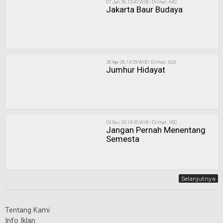
07 Jun 26, 12:42 WIB | Dilihat : 642
Jakarta Baur Budaya
28 Apr 26, 14:29 WIB | Dilihat : 624
Jumhur Hidayat
03 Des 25, 18:35 WIB | Dilihat : 950
Jangan Pernah Menentang
Semesta
Selanjutnya
Tentang Kami
Info Iklan