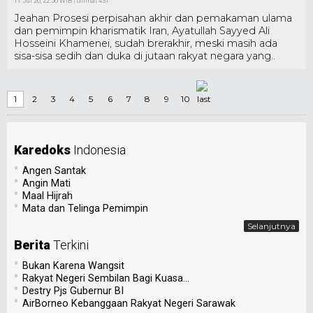
11 Jul 26, 22:56 WIB | dilihat 431
Jeahan Prosesi perpisahan akhir dan pemakaman ulama
dan pemimpin kharismatik Iran, Ayatullah Sayyed Ali
Hosseini Khamenei, sudah brerakhir, meski masih ada
sisa-sisa sedih dan duka di jutaan rakyat negara yang..
1
2
3
4
5
6
7
8
9
10
Karedoks
Indonesia
•
Angen Santak
•
Angin Mati
•
Maal Hijrah
•
Mata dan Telinga Pemimpin
Selanjutnya
Berita
Terkini
•
Bukan Karena Wangsit
•
Rakyat Negeri Sembilan Bagi Kuasa...
•
Destry Pjs Gubernur BI
•
AirBorneo Kebanggaan Rakyat Negeri Sarawak