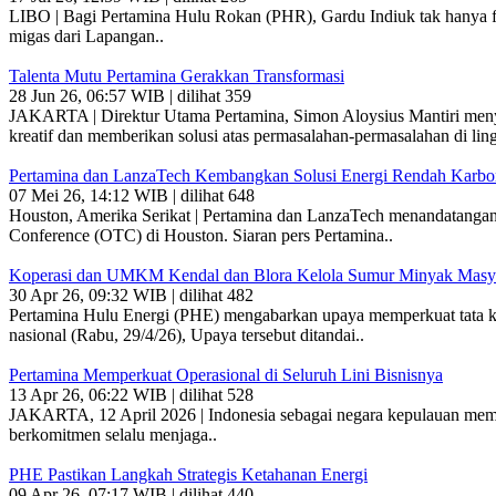
LIBO | Bagi Pertamina Hulu Rokan (PHR), Gardu Indiuk tak hanya fasi
migas dari Lapangan..
Talenta Mutu Pertamina Gerakkan Transformasi
28 Jun 26, 06:57 WIB | dilihat 359
JAKARTA | Direktur Utama Pertamina, Simon Aloysius Mantiri menyat
kreatif dan memberikan solusi atas permasalahan-permasalahan di lin
Pertamina dan LanzaTech Kembangkan Solusi Energi Rendah Karbo
07 Mei 26, 14:12 WIB | dilihat 648
Houston, Amerika Serikat | Pertamina dan LanzaTech menandatangan
Conference (OTC) di Houston. Siaran pers Pertamina..
Koperasi dan UMKM Kendal dan Blora Kelola Sumur Minyak Masy
30 Apr 26, 09:32 WIB | dilihat 482
Pertamina Hulu Energi (PHE) mengabarkan upaya memperkuat tata kelo
nasional (Rabu, 29/4/26), Upaya tersebut ditandai..
Pertamina Memperkuat Operasional di Seluruh Lini Bisnisnya
13 Apr 26, 06:22 WIB | dilihat 528
JAKARTA, 12 April 2026 | Indonesia sebagai negara kepulauan meme
berkomitmen selalu menjaga..
PHE Pastikan Langkah Strategis Ketahanan Energi
09 Apr 26, 07:17 WIB | dilihat 440