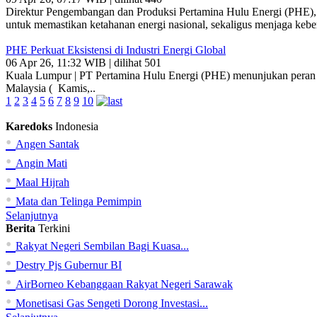
Direktur Pengembangan dan Produksi Pertamina Hulu Energi (PHE), 
untuk memastikan ketahanan energi nasional, sekaligus menjaga keber
PHE Perkuat Eksistensi di Industri Energi Global
06 Apr 26, 11:32 WIB | dilihat 501
Kuala Lumpur | PT Pertamina Hulu Energi (PHE) menunjukan peran st
Malaysia ( Kamis,..
1
2
3
4
5
6
7
8
9
10
Karedoks
Indonesia
•
Angen Santak
•
Angin Mati
•
Maal Hijrah
•
Mata dan Telinga Pemimpin
Selanjutnya
Berita
Terkini
•
Rakyat Negeri Sembilan Bagi Kuasa...
•
Destry Pjs Gubernur BI
•
AirBorneo Kebanggaan Rakyat Negeri Sarawak
•
Monetisasi Gas Sengeti Dorong Investasi...