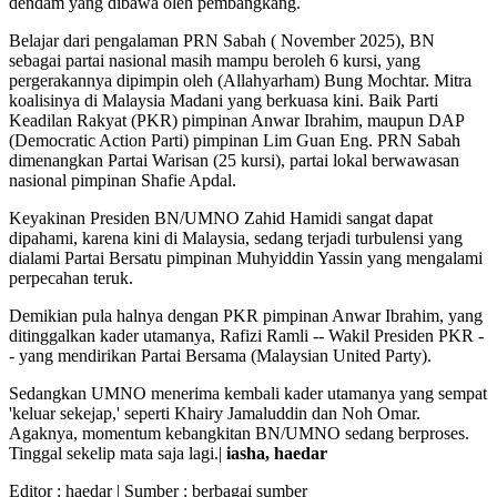
dendam yang dibawa oleh pembangkang.
Belajar dari pengalaman PRN Sabah ( November 2025), BN
sebagai partai nasional masih mampu beroleh 6 kursi, yang
pergerakannya dipimpin oleh (Allahyarham) Bung Mochtar. Mitra
koalisinya di Malaysia Madani yang berkuasa kini. Baik Parti
Keadilan Rakyat (PKR) pimpinan Anwar Ibrahim, maupun DAP
(Democratic Action Parti) pimpinan Lim Guan Eng. PRN Sabah
dimenangkan Partai Warisan (25 kursi), partai lokal berwawasan
nasional pimpinan Shafie Apdal.
Keyakinan Presiden BN/UMNO Zahid Hamidi sangat dapat
dipahami, karena kini di Malaysia, sedang terjadi turbulensi yang
dialami Partai Bersatu pimpinan Muhyiddin Yassin yang mengalami
perpecahan teruk.
Demikian pula halnya dengan PKR pimpinan Anwar Ibrahim, yang
ditinggalkan kader utamanya, Rafizi Ramli -- Wakil Presiden PKR -
- yang mendirikan Partai Bersama (Malaysian United Party).
Sedangkan UMNO menerima kembali kader utamanya yang sempat
'keluar sekejap,' seperti Khairy Jamaluddin dan Noh Omar.
Agaknya, momentum kebangkitan BN/UMNO sedang berproses.
Tinggal sekelip mata saja lagi.|
iasha, haedar
Editor :
haedar
| Sumber : berbagai sumber