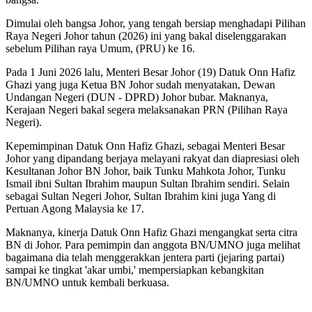
Dimulai oleh bangsa Johor, yang tengah bersiap menghadapi Pilihan
Raya Negeri Johor tahun (2026) ini yang bakal diselenggarakan
sebelum Pilihan raya Umum, (PRU) ke 16.
Pada 1 Juni 2026 lalu, Menteri Besar Johor (19) Datuk Onn Hafiz
Ghazi yang juga Ketua BN Johor sudah menyatakan, Dewan
Undangan Negeri (DUN - DPRD) Johor bubar. Maknanya,
Kerajaan Negeri bakal segera melaksanakan PRN (Pilihan Raya
Negeri).
Kepemimpinan Datuk Onn Hafiz Ghazi, sebagai Menteri Besar
Johor yang dipandang berjaya melayani rakyat dan diapresiasi oleh
Kesultanan Johor BN Johor, baik Tunku Mahkota Johor, Tunku
Ismail ibni Sultan Ibrahim maupun Sultan Ibrahim sendiri. Selain
sebagai Sultan Negeri Johor, Sultan Ibrahim kini juga Yang di
Pertuan Agong Malaysia ke 17.
Maknanya, kinerja Datuk Onn Hafiz Ghazi mengangkat serta citra
BN di Johor. Para pemimpin dan anggota BN/UMNO juga melihat
bagaimana dia telah menggerakkan jentera parti (jejaring partai)
sampai ke tingkat 'akar umbi,' mempersiapkan kebangkitan
BN/UMNO untuk kembali berkuasa.