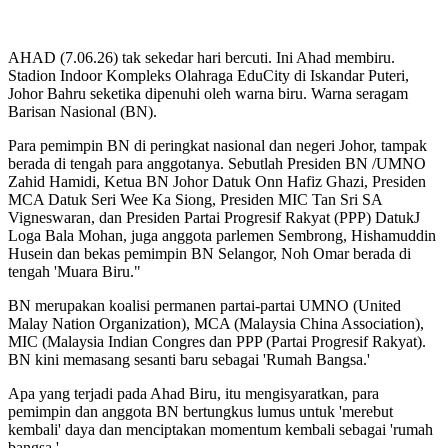
AHAD (7.06.26) tak sekedar hari bercuti. Ini Ahad membiru.
Stadion Indoor Kompleks Olahraga EduCity di Iskandar Puteri,
Johor Bahru seketika dipenuhi oleh warna biru. Warna seragam
Barisan Nasional (BN).
Para pemimpin BN di peringkat nasional dan negeri Johor, tampak
berada di tengah para anggotanya. Sebutlah Presiden BN /UMNO
Zahid Hamidi, Ketua BN Johor Datuk Onn Hafiz Ghazi, Presiden
MCA Datuk Seri Wee Ka Siong, Presiden MIC Tan Sri SA
Vigneswaran, dan Presiden Partai Progresif Rakyat (PPP) DatukJ
Loga Bala Mohan, juga anggota parlemen Sembrong, Hishamuddin
Husein dan bekas pemimpin BN Selangor, Noh Omar berada di
tengah 'Muara Biru."
BN merupakan koalisi permanen partai-partai UMNO (United
Malay Nation Organization), MCA (Malaysia China Association),
MIC (Malaysia Indian Congres dan PPP (Partai Progresif Rakyat).
BN kini memasang sesanti baru sebagai 'Rumah Bangsa.'
Apa yang terjadi pada Ahad Biru, itu mengisyaratkan, para
pemimpin dan anggota BN bertungkus lumus untuk 'merebut
kembali' daya dan menciptakan momentum kembali sebagai 'rumah
bangsa.'