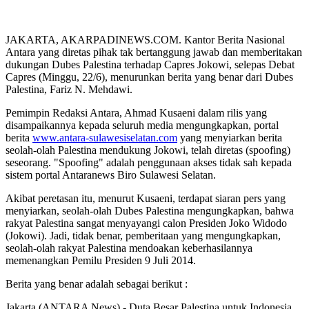
JAKARTA, AKARPADINEWS.COM. Kantor Berita Nasional
Antara yang diretas pihak tak bertanggung jawab dan memberitakan
dukungan Dubes Palestina terhadap Capres Jokowi, selepas Debat
Capres (Minggu, 22/6), menurunkan berita yang benar dari Dubes
Palestina, Fariz N. Mehdawi.
Pemimpin Redaksi Antara, Ahmad Kusaeni dalam rilis yang
disampaikannya kepada seluruh media mengungkapkan, portal
berita
www.antara-sulawesiselatan.com
yang menyiarkan berita
seolah-olah Palestina mendukung Jokowi, telah diretas (spoofing)
seseorang. "Spoofing" adalah penggunaan akses tidak sah kepada
sistem portal Antaranews Biro Sulawesi Selatan.
Akibat peretasan itu, menurut Kusaeni, terdapat siaran pers yang
menyiarkan, seolah-olah Dubes Palestina mengungkapkan, bahwa
rakyat Palestina sangat menyayangi calon Presiden Joko Widodo
(Jokowi). Jadi, tidak benar, pemberitaan yang mengungkapkan,
seolah-olah rakyat Palestina mendoakan keberhasilannya
memenangkan Pemilu Presiden 9 Juli 2014.
Berita yang benar adalah sebagai berikut :
Jakarta (ANTARA News) - Duta Besar Palestina untuk Indonesia