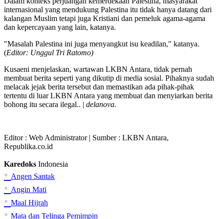
Dalam konteks perjuangan kemerdekaan Palestina, masyarakat
internasional yang mendukung Palestina itu tidak hanya datang dari
kalangan Muslim tetapi juga Kristiani dan pemeluk agama-agama
dan kepercayaan yang lain, katanya.
"Masalah Palestina ini juga menyangkut isu keadilan," katanya.
(
Editor: Unggul Tri Ratomo)
Kusaeni menjelaskan, wartawan LKBN Antara, tidak pernah
membuat berita seperti yang dikutip di media sosial. Pihaknya sudah
melacak jejak berita tersebut dan memastikan ada pihak-pihak
tertentu di luar LKBN Antara yang membuat dan menyiarkan berita
bohong itu secara ilegal.. |
delanova.
Editor :
Web Administrator
| Sumber : LKBN Antara,
Republika.co.id
Karedoks
Indonesia
•
Angen Santak
•
Angin Mati
•
Maal Hijrah
•
Mata dan Telinga Pemimpin