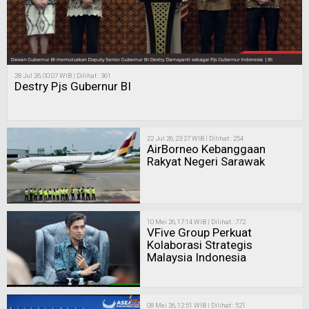
28 Jul 26, 00:07 WIB | Dilihat : 361
Destry Pjs Gubernur BI
22 Jul 26, 23:27 WIB | Dilihat : 254
AirBorneo Kebanggaan
Rakyat Negeri Sarawak
10 Mei 26, 17:14 WIB | Dilihat : 772
VFive Group Perkuat
Kolaborasi Strategis
Malaysia Indonesia
08 Mei 26, 12:51 WIB | Dilihat : 521