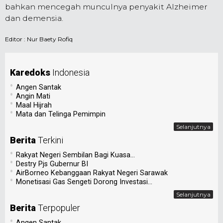
bahkan mencegah munculnya penyakit Alzheimer
dan demensia.
Editor :
Nur Baety Rofiq
Karedoks
Indonesia
•
Angen Santak
•
Angin Mati
•
Maal Hijrah
•
Mata dan Telinga Pemimpin
Selanjutnya
Berita
Terkini
•
Rakyat Negeri Sembilan Bagi Kuasa...
•
Destry Pjs Gubernur BI
•
AirBorneo Kebanggaan Rakyat Negeri Sarawak
•
Monetisasi Gas Sengeti Dorong Investasi...
Selanjutnya
Berita
Terpopuler
•
Angen Santak