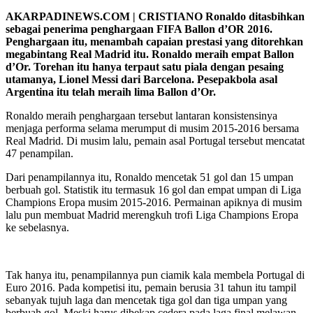
AKARPADINEWS.COM | CRISTIANO Ronaldo ditasbihkan
sebagai penerima penghargaan FIFA Ballon d’OR 2016.
Penghargaan itu, menambah capaian prestasi yang ditorehkan
megabintang Real Madrid itu. Ronaldo meraih empat Ballon
d’Or. Torehan itu hanya terpaut satu piala dengan pesaing
utamanya, Lionel Messi dari Barcelona. Pesepakbola asal
Argentina itu telah meraih lima Ballon d’Or.
Ronaldo meraih penghargaan tersebut lantaran konsistensinya
menjaga performa selama merumput di musim 2015-2016 bersama
Real Madrid. Di musim lalu, pemain asal Portugal tersebut mencatat
47 penampilan.
Dari penampilannya itu, Ronaldo mencetak 51 gol dan 15 umpan
berbuah gol. Statistik itu termasuk 16 gol dan empat umpan di Liga
Champions Eropa musim 2015-2016. Permainan apiknya di musim
lalu pun membuat Madrid merengkuh trofi Liga Champions Eropa
ke sebelasnya.
Tak hanya itu, penampilannya pun ciamik kala membela Portugal di
Euro 2016. Pada kompetisi itu, pemain berusia 31 tahun itu tampil
sebanyak tujuh laga dan mencetak tiga gol dan tiga umpan yang
berbuah gol. Meski harus dibekap cedera pada laga final melawan