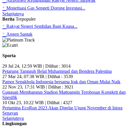
AirBorneo Kebanggaan Rakyat Negeri Sarawak
•
Monetisasi Gas Sengeti Dorong Investasi...
Selanjutnya
Berita
Terpopuler
•
Rakyat Negeri Sembilan Bagi Kuasa...
•
Angen Santak
Sporta
29 Jul 24, 12:59 WIB | Dilihat : 3014
Petarung Tangguh Belal Muhammad dan Bendera Palestina
27 Mar 24, 07:38 WIB | Dilihat : 3539
Pamor Sepakbola Indonesia bersama Irak dan Oman Mulai Naik
22 Nov 23, 17:31 WIB | Dilihat : 3921
Gagasan Membangun Stadion Mattoangin Terobosan Kongkrit dan
Spesifik
10 Okt 23, 10:22 WIB | Dilihat : 4327
Pertamina EcoRun 2023 Akan Digelar Ujung November di Istora
Senayan
Selanjutnya
Lingkungan