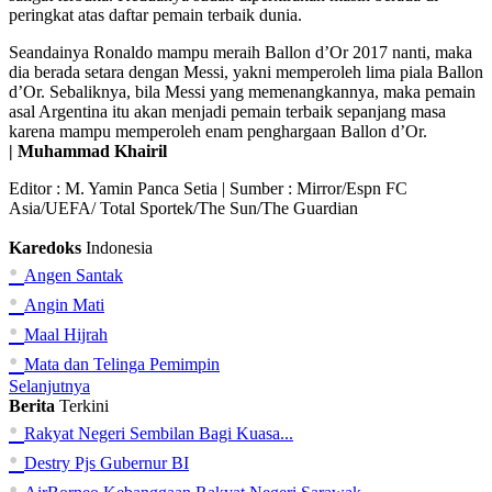
peringkat atas daftar pemain terbaik dunia.
Seandainya Ronaldo mampu meraih Ballon d’Or 2017 nanti, maka
dia berada setara dengan Messi, yakni memperoleh lima piala Ballon
d’Or. Sebaliknya, bila Messi yang memenangkannya, maka pemain
asal Argentina itu akan menjadi pemain terbaik sepanjang masa
karena mampu memperoleh enam penghargaan Ballon d’Or.
| Muhammad Khairil
Editor :
M. Yamin Panca Setia
| Sumber : Mirror/Espn FC
Asia/UEFA/ Total Sportek/The Sun/The Guardian
Karedoks
Indonesia
•
Angen Santak
•
Angin Mati
•
Maal Hijrah
•
Mata dan Telinga Pemimpin
Selanjutnya
Berita
Terkini
•
Rakyat Negeri Sembilan Bagi Kuasa...
•
Destry Pjs Gubernur BI
•