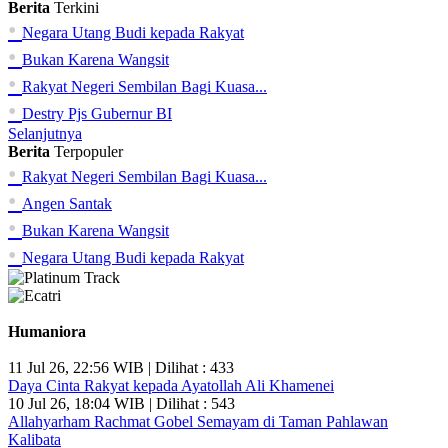
Berita
Terkini
•
Negara Utang Budi kepada Rakyat
•
Bukan Karena Wangsit
•
Rakyat Negeri Sembilan Bagi Kuasa...
•
Destry Pjs Gubernur BI
Selanjutnya
Berita
Terpopuler
•
Rakyat Negeri Sembilan Bagi Kuasa...
•
Angen Santak
•
Bukan Karena Wangsit
•
Negara Utang Budi kepada Rakyat
Humaniora
11 Jul 26, 22:56 WIB | Dilihat : 433
Daya Cinta Rakyat kepada Ayatollah Ali Khamenei
10 Jul 26, 18:04 WIB | Dilihat : 543
Allahyarham Rachmat Gobel Semayam di Taman Pahlawan
Kalibata