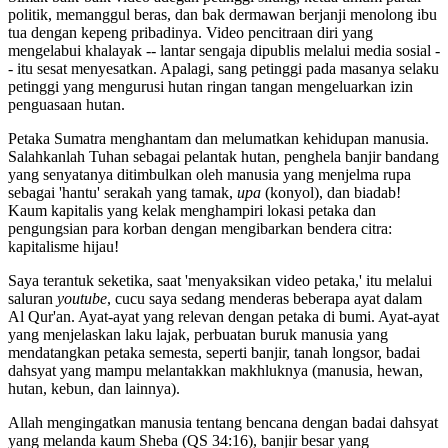
politik, memanggul beras, dan bak dermawan berjanji menolong ibu
tua dengan kepeng pribadinya. Video pencitraan diri yang
mengelabui khalayak -- lantar sengaja dipublis melalui media sosial -
- itu sesat menyesatkan. Apalagi, sang petinggi pada masanya selaku
petinggi yang mengurusi hutan ringan tangan mengeluarkan izin
penguasaan hutan.
Petaka Sumatra menghantam dan melumatkan kehidupan manusia.
Salahkanlah Tuhan sebagai pelantak hutan, penghela banjir bandang
yang senyatanya ditimbulkan oleh manusia yang menjelma rupa
sebagai 'hantu' serakah yang tamak,
upa
(konyol), dan biadab!
Kaum kapitalis yang kelak menghampiri lokasi petaka dan
pengungsian para korban dengan mengibarkan bendera citra:
kapitalisme hijau!
Saya terantuk seketika, saat 'menyaksikan video petaka,' itu melalui
saluran
youtube
, cucu saya sedang menderas beberapa ayat dalam
Al Qur'an. Ayat-ayat yang relevan dengan petaka di bumi. Ayat-ayat
yang menjelaskan laku lajak, perbuatan buruk manusia yang
mendatangkan petaka semesta, seperti banjir, tanah longsor, badai
dahsyat yang mampu melantakkan makhluknya (manusia, hewan,
hutan, kebun, dan lainnya).
Allah mengingatkan manusia tentang bencana dengan badai dahsyat
yang melanda kaum Sheba (QS 34:16), banjir besar yang