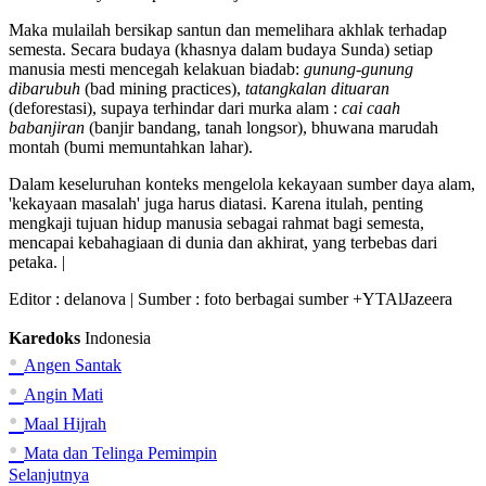
Maka mulailah bersikap santun dan memelihara akhlak terhadap
semesta. Secara budaya (khasnya dalam budaya Sunda) setiap
manusia mesti mencegah kelakuan biadab:
gunung-gunung
dibarubuh
(bad mining practices),
tatangkalan dituaran
(deforestasi), supaya terhindar dari murka alam :
cai caah
babanjiran
(banjir bandang, tanah longsor), bhuwana marudah
montah (bumi memuntahkan lahar).
Dalam keseluruhan konteks mengelola kekayaan sumber daya alam,
'kekayaan masalah' juga harus diatasi. Karena itulah, penting
mengkaji tujuan hidup manusia sebagai rahmat bagi semesta,
mencapai kebahagiaan di dunia dan akhirat, yang terbebas dari
petaka. |
Editor :
delanova
| Sumber : foto berbagai sumber +YTAlJazeera
Karedoks
Indonesia
•
Angen Santak
•
Angin Mati
•
Maal Hijrah
•
Mata dan Telinga Pemimpin
Selanjutnya