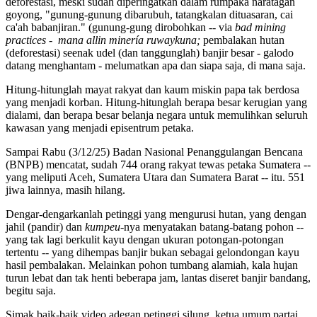
deforestasi, meski sudah diperingatkan dalam rumpaka naratagan
goyong, "gunung-gunung dibarubuh, tatangkalan dituasaran, cai
ca'ah babanjiran." (gunung-gung dirobohkan -- via
bad mining
practices
-
mana allin minería ruwaykuna;
pembalakan hutan
(deforestasi) seenak udel (dan tanggunglah) banjir besar - galodo
datang menghantam - melumatkan apa dan siapa saja, di mana saja.
Hitung-hitunglah mayat rakyat dan kaum miskin papa tak berdosa
yang menjadi korban. Hitung-hitunglah berapa besar kerugian yang
dialami, dan berapa besar belanja negara untuk memulihkan seluruh
kawasan yang menjadi episentrum petaka.
Sampai Rabu (3/12/25) Badan Nasional Penanggulangan Bencana
(BNPB) mencatat, sudah 744 orang rakyat tewas petaka Sumatera --
yang meliputi Aceh, Sumatera Utara dan Sumatera Barat -- itu. 551
jiwa lainnya, masih hilang.
Dengar-dengarkanlah petinggi yang mengurusi hutan, yang dengan
jahil (pandir) dan
kumpeu
-nya menyatakan batang-batang pohon --
yang tak lagi berkulit kayu dengan ukuran potongan-potongan
tertentu -- yang dihempas banjir bukan sebagai gelondongan kayu
hasil pembalakan. Melainkan pohon tumbang alamiah, kala hujan
turun lebat dan tak henti beberapa jam, lantas diseret banjir bandang,
begitu saja.
Simak baik-baik video adegan petinggi silung, ketua umum partai