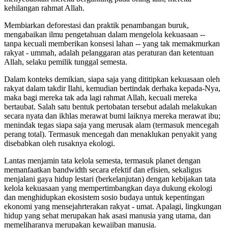
kehilangan rahmat Allah.
Membiarkan deforestasi dan praktik penambangan buruk,
mengabaikan ilmu pengetahuan dalam mengelola kekuasaan --
tanpa kecuali memberikan konsesi lahan -- yang tak memakmurkan
rakyat - ummah, adalah pelanggaran atas peraturan dan ketentuan
Allah, selaku pemilik tunggal semesta.
Dalam konteks demikian, siapa saja yang dititipkan kekuasaan oleh
rakyat dalam takdir Ilahi, kemudian bertindak derhaka kepada-Nya,
maka bagi mereka tak ada lagi rahmat Allah, kecuali mereka
bertaubat. Salah satu bentuk pertobatan tersebut adalah melakukan
secara nyata dan ikhlas merawat bumi laiknya mereka merawat ibu;
menindak tegas siapa saja yang merusak alam (termasuk mencegah
perang total). Termasuk mencegah dan menaklukan penyakit yang
disebabkan oleh rusaknya ekologi.
Lantas menjamin tata kelola semesta, termasuk planet dengan
memanfaatkan bandwidth secara efektif dan efisien, sekaligus
menjalani gaya hidup lestari (berkelanjutan) dengan kebijakan tata
kelola kekuasaan yang mempertimbangkan daya dukung ekologi
dan menghidupkan ekosistem sosio budaya untuk kepentingan
ekonomi yang mensejahrterakan rakyat - umat. Apalagi, lingkungan
hidup yang sehat merupakan hak asasi manusia yang utama, dan
memeliharanya merupakan kewajiban manusia.