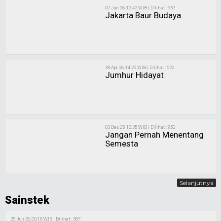
07 Jun 26, 12:42 WIB | Dilihat : 637
Jakarta Baur Budaya
28 Apr 26, 14:29 WIB | Dilihat : 622
Jumhur Hidayat
03 Des 25, 18:35 WIB | Dilihat : 950
Jangan Pernah Menentang
Semesta
Selanjutnya
Sainstek
25 Jun 26, 00:18 WIB | Dilihat : 387