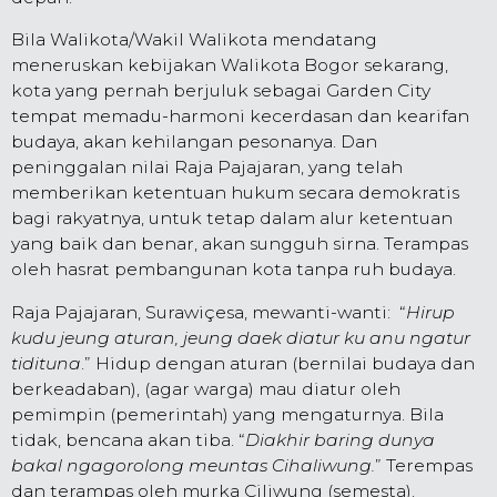
Bila Walikota/Wakil Walikota mendatang
meneruskan kebijakan Walikota Bogor sekarang,
kota yang pernah berjuluk sebagai Garden City
tempat memadu-harmoni kecerdasan dan kearifan
budaya, akan kehilangan pesonanya. Dan
peninggalan nilai Raja Pajajaran, yang telah
memberikan ketentuan hukum secara demokratis
bagi rakyatnya, untuk tetap dalam alur ketentuan
yang baik dan benar, akan sungguh sirna. Terampas
oleh hasrat pembangunan kota tanpa ruh budaya.
Raja Pajajaran, Surawiçesa, mewanti-wanti: “
Hirup
kudu jeung aturan, jeung daek diatur ku anu ngatur
tidituna
.” Hidup dengan aturan (bernilai budaya dan
berkeadaban), (agar warga) mau diatur oleh
pemimpin (pemerintah) yang mengaturnya. Bila
tidak, bencana akan tiba. “
Diakhir baring dunya
bakal ngagorolong meuntas Cihaliwung.
” Terempas
dan terampas oleh murka Ciliwung (semesta).