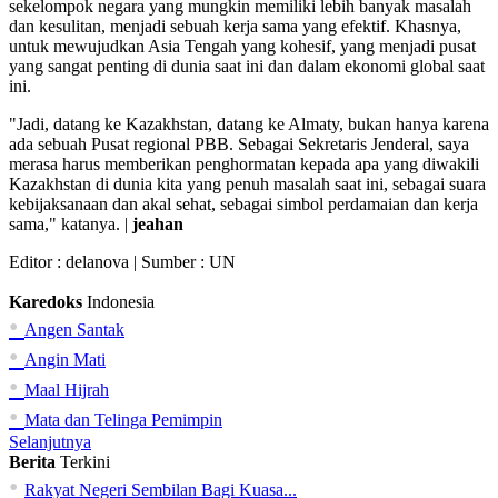
sekelompok negara yang mungkin memiliki lebih banyak masalah
dan kesulitan, menjadi sebuah kerja sama yang efektif. Khasnya,
untuk mewujudkan Asia Tengah yang kohesif, yang menjadi pusat
yang sangat penting di dunia saat ini dan dalam ekonomi global saat
ini.
"Jadi, datang ke Kazakhstan, datang ke Almaty, bukan hanya karena
ada sebuah Pusat regional PBB. Sebagai Sekretaris Jenderal, saya
merasa harus memberikan penghormatan kepada apa yang diwakili
Kazakhstan di dunia kita yang penuh masalah saat ini, sebagai suara
kebijaksanaan dan akal sehat, sebagai simbol perdamaian dan kerja
sama," katanya. |
jeahan
Editor :
delanova
| Sumber : UN
Karedoks
Indonesia
•
Angen Santak
•
Angin Mati
•
Maal Hijrah
•
Mata dan Telinga Pemimpin
Selanjutnya
Berita
Terkini
•
Rakyat Negeri Sembilan Bagi Kuasa...