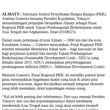
ALMATY
| Sekretaris Jendral Perserikatan Bangsa Bangsa (PBB),
António Guterres bersama Presiden Kazakhtan, Tokayev
menandatangani perjanjian menjadikan Almaty sebagai Pusat
Regional PBB untuk Tujuan Pembangunan Berkelanjutan untuk
Asia Tengah dan Afghanistan, Ahad (03/08/25).
Dalam suatu pertemuan di kota Almaty -- 1000 km dari ibu kota
Kazakhtan Astana --, Guterres menyatakan, Pusat Regional PBB
tersebut menandai dimulainya babak baru – bagi kawasan ini dan
bagi perjalanan kolektif kita menuju Tujuan Pembangunan
Berkelanjutan (Sustainable Development Goals - SDG's) yang
dimulai tahun 2015. SDG's melanjutkan penyelenggaraan
pembangunan millenial (MDG's - Millenium Development Goals).
Menurut Guterres, Pusat Regional PBB, ini memiliki potensi besar
guna menunjukkan bagaimana ikatan yang kuat di antara para
pemimpin kawasan, dapat diwujudkan menjadi integrasi ekonomi
yang lebih mendalam, demi kepentingan semua orang.
"Hal ini lebih penting dari sebelumnya. Dan saya memuji Presiden
Tokayev atas visi dan kepemimpinannya dalam membantu
membentuk Asia Tengah baru ini, yang akan semakin menjadi
kekuatan fundamental dalam tatanan dunia kita," kata Guterres.