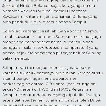
Bogor sebagai istana hinggap dan rehat Gubernur
Jenderal Hindia Belanda, sejak kota yang semula
bernama Pakuan ini diberinama Buitenzorg.
Kawasan ini, ditanami jenis tanaman Dillenia yang
oleh penduduk lokal disebut pohon Sampur.
Boleh jadi karena dua istilah (San Poor dan Sempur),
itulah kawasan ini bernama Sempur, meski ada juga
orang yang berpendapat nama itu bermula dari
penggalan salam :
samparazan
(sampurasun) yang
berasal sejak era peradaban purba, sebelum Gunung
Salak meletus.
Sempur hari ini menjadi menarik, justru bukan
karena sisikmelik namanya. Melainkan, karena di situ
akan dibangun tiga menara apartemen
berketinggian antara 17-20 lantai (berketinggian
sekira 70 meter) di RW01 dan RW02 Kelurahan
Sempur. Menurut dokumen yang dipublikasi warga
setempat, apartemen itu akan dibangun oleh Dubai
Indonesia Investindo, kendati tak pasti, apakah