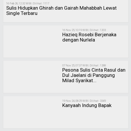
16 Feb 26, 12:32 WIB | Dilihat : 1117
Sulis Hidupkan Ghirah dan Gairah Mahabbah Lewat
Single Terbaru
16 Nov 25, 10:19 WIB | Dilihat : 1203
Hazieq Rosebi Berjenaka
dengan Nurlela
07 Nov 25, 07:37 WIB | Dilihat : 1288
Pesona Sulis Cinta Rasul dan
Dul Jaelani di Panggung
Milad Syarikat...
19 Nov 24, 08:29 WIB | Dilihat : 3349
Kanyaah Indung Bapak