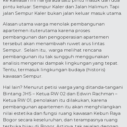
ke kawasan ini hanya ada satu pintu masuk dan dua
pintu keluar: Sempur Kaler dan Jalan Halimun. Tapi
jalan Sempur Kaler bukan jalan keluar masuk utama.
Alasan utama warga menolak pembangunan
apartemen ituterutama karena proses
pembangunan dan pengoperasian apartemen
tersebut akan menambwah ruwet arus lintas
Sempur. Selain itu, warga melihat rencana
pembangunan itu tak sungguh menggunakan
analisis mengenai dampak lingkungan yang tepat.
Tentu, termasuk lingkungan budaya (historis)
kawasan Sempur.
Hal lain? Menurut petisi warga yang ditanda-tangani
Bintang JHS – Ketua RW 02 dan Edwin Rachman –
Ketua RW 01, penolakan itu dilakukan, karena
pembangunan apartemen itu akan menghilangkan
nilai estetika dan fungsi ruang kawasan Kebun Raya
Bogor secara keseluruhan, dan terampasnya ruang
terbuka hijau di Bogor. Artinya, tak sejalan dengan