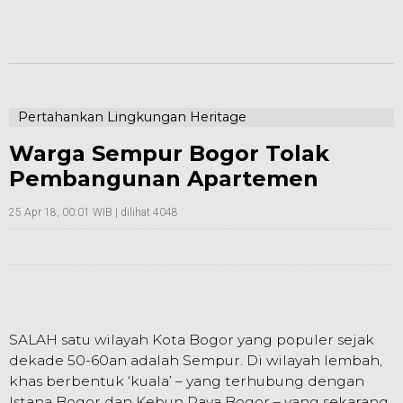
Pertahankan Lingkungan Heritage
Warga Sempur Bogor Tolak
Pembangunan Apartemen
25 Apr 18, 00:01 WIB
| dilihat 4048
SALAH satu wilayah Kota Bogor yang populer sejak
dekade 50-60an adalah Sempur. Di wilayah lembah,
khas berbentuk ‘kuala’ – yang terhubung dengan
Istana Bogor dan Kebun Raya Bogor – yang sekarang