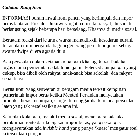
Catatan Bang Sem
INFORMASI buram ihwal ironi panen yang berlimpah dan impor
beras lantaran Presiden Jokowi sangat mencintai rakyat, itu sudah
berlangsung sejak beberapa hari berselang. Khasnya di media sosial.
Beragam reaksi dari jejaring warga mengkili-kili kesadaran nurani.
Ini adalah ironi berganda bagi negeri yang pernah berjuluk sebagai
swarnadwipa di era agraris dulu.
Ada persoalan dalam ketahanan pangan kita, agaknya. Padahal
tugas utama pemerintah adalah menjamin ketersediaan pangan yang
cukup, bisa dibeli oleh rakyat, anak-anak bisa sekolah, dan rakyat
sehat bugar.
Berita ironi yang seliweran di beragam media terkait keinginan
pemerintah impor beras ketika Menteri Pertanian menyatakan
produksi beras melimpah, sungguh menggambarkan, ada persoalan
laten yang tak terselesaikan selama ini.
Sejumlah kalangan, melalui media sosial, menengarai ada aksi
pemburuan rente dari kebijakan impor beras, yang sekaligus
mengisyaratkan ada
invisble hand
yang punya ‘kuasa’ mengatur soal
ketersediaan pangan.