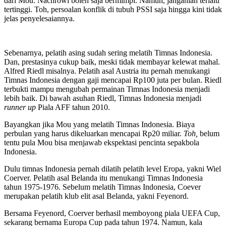
dari Mou. Nachrowi boleh saja bermimpi. Namun, janganlah terlalu
tertinggi. Toh, persoalan konflik di tubuh PSSI saja hingga kini tidak
jelas penyelesaiannya.
Sebenarnya, pelatih asing sudah sering melatih Timnas Indonesia.
Dan, prestasinya cukup baik, meski tidak membayar kelewat mahal.
Alfred Riedl misalnya. Pelatih asal Austria itu pernah menukangi
Timnas Indonesia dengan gaji mencapai Rp100 juta per bulan. Riedl
terbukti mampu mengubah permainan Timnas Indonesia menjadi
lebih baik. Di bawah asuhan Riedl, Timnas Indonesia menjadi
runner up
Piala AFF tahun 2010.
Bayangkan jika Mou yang melatih Timnas Indonesia. Biaya
perbulan yang harus dikeluarkan mencapai Rp20 miliar.
Toh,
belum
tentu pula Mou bisa menjawab ekspektasi pencinta sepakbola
Indonesia.
Dulu timnas Indonesia pernah dilatih pelatih level Eropa, yakni Wiel
Coerver. Pelatih asal Belanda itu menukangi Timnas Indonesia
tahun 1975-1976. Sebelum melatih Timnas Indonesia, Coever
merupakan pelatih klub elit asal Belanda, yakni Feyenord.
Bersama Feyenord, Coerver berhasil memboyong piala UEFA Cup,
sekarang bernama Europa Cup pada tahun 1974. Namun, kala