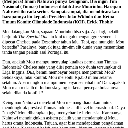
(Menpora) Imam Nahrawi punya keinginan. Dia ingin Tim
Nasional (Timnas) Indonesia dilatih Jose Mourinho. Harapan
Nahrawi itu rada serius. Sampai-sampai, dia membicarakan
harapannya itu kepada Presiden Joko Widodo dan Ketua
Umum Komite Olimpiade Indonesia (KOI), Erick Thohir.
Mendatangkan Mou, sapaan Mourinho bisa saja. Apalagi, pelatih
berjuluk
The Special One
itu kini tengah menganggur semenjak
dipecat Chelsea pada Desember tahun lalu. Tapi, apa mungkin Mou
bersedia? Pasalnya, banyak juga tim-tim elit dunia yang menantikan
tanda tangan pelatih asal Portugal itu.
Dan, apakah Mou mampu menyulap kualitas permainan Timnas
Indonesia? Chelsea saja yang diisi pemain top dunia tersungkur di
Liga Inggris.
Dus,
berani membayar berapa mengontrak Mou?
Setidaknya, nilai kontrak Mou melebihi Rp250 miliar selama
setahun. Apa mungkin mampu membayar semahal itu? Dan, apakah
Mou mau melatih di Indonesia yang terkenal persepakbolaannya
selalu dilanda konflik?
Keinginan Nahrawi merekrut Mou memang diarahkan untuk
mendongkrak prestasi Timnas Indonesia di level internasional. Daya
"magis" Mou diharapkan juga menyebar ke Indonesia. Karenanya,
Nahrawi menginginkan asisten pelatih yang mendampingi Mou,
harus orang Indonesia. Tujuan, agar bisa mendapatkan pengalaman