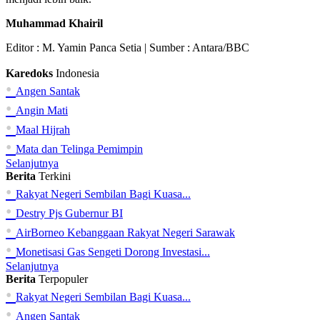
Muhammad Khairil
Editor :
M. Yamin Panca Setia
| Sumber : Antara/BBC
Karedoks
Indonesia
•
Angen Santak
•
Angin Mati
•
Maal Hijrah
•
Mata dan Telinga Pemimpin
Selanjutnya
Berita
Terkini
•
Rakyat Negeri Sembilan Bagi Kuasa...
•
Destry Pjs Gubernur BI
•
AirBorneo Kebanggaan Rakyat Negeri Sarawak
•
Monetisasi Gas Sengeti Dorong Investasi...
Selanjutnya
Berita
Terpopuler
•
Rakyat Negeri Sembilan Bagi Kuasa...
•
Angen Santak