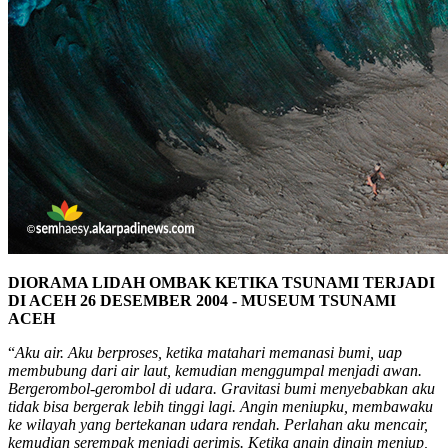
DIORAMA LIDAH OMBAK KETIKA TSUNAMI TERJADI
DI ACEH 26 DESEMBER 2004 - MUSEUM TSUNAMI
ACEH
“
Aku air. Aku berproses, ketika matahari me­manasi bumi, uap
membubung dari air laut, kemu­dian meng­gumpal menjadi awan.
Ber­gerombol-gerombol di udara. Gravitasi bumi menyebabkan aku
tidak bisa ber­gerak lebih tinggi lagi. Angin me­niupku, membawaku
ke wila­yah yang bertekanan udara rendah. Per­lahan aku men­cair,
kemudian se­rempak men­jadi gerimis. Ke­tika angin dingin me­niup,