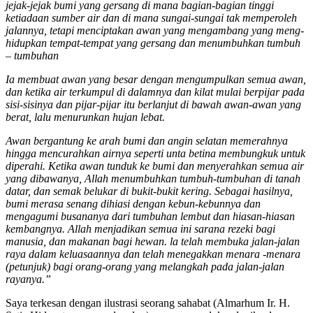
jejak-jejak bumi yang gersang di mana bagi­an-bagian tinggi
ketiadaan sumber air dan di mana sungai-sungai tak memperoleh
jalan­nya, tetapi mencipta­kan awan yang mengambang yang meng­
hidup­kan tempat-tempat yang gersang dan menumbuh­kan tumbuh
– tumbuh­an
Ia membuat awan yang besar dengan me­ngum­pul­kan semua awan,
dan ketika air terkumpul di dalam­nya dan kilat mulai berpijar pada
sisi-sisinya dan pijar-pijar itu berlanjut di bawah awan-awan yang
berat, lalu menurunkan hujan lebat.
Awan bergantung ke arah bumi dan angin selatan memerahnya
hingga mencurah­kan air­nya seperti unta betina membungkuk untuk
di­perahi. Ketika awan tunduk ke bumi dan me­nyerah­kan semua air
yang di­bawanya, Allah menumbuhkan tumbuh-tumbuh­an di tanah
datar, dan semak belukar di bukit-bukit kering. Sebagai hasilnya,
bumi merasa senang dihiasi dengan kebun-kebun­nya dan
mengagumi busananya dari tumbuh­an lembut dan hiasan-hiasan
kembangnya. Allah men­jadikan semua ini sarana rezeki bagi
manusia, dan makan­an bagi hewan. la telah membuka jalan-jalan
raya dalam keluasaannya dan telah me­negakkan menara -menara
(pe­tunjuk) bagi orang-orang yang melangkah pada jalan-jalan
rayanya.”
Saya terkesan dengan ilustrasi seorang sahabat (Almarhum Ir. H.