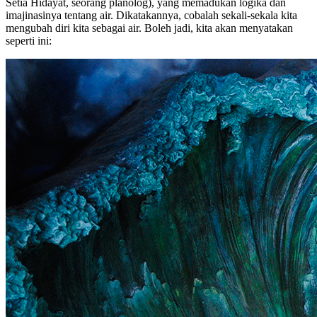
Setia Hidayat, seorang planolog), yang memadukan logika dan
imajinasinya tentang air. Dikatakannya, cobalah sekali-sekala kita
meng­ubah diri kita sebagai air. Boleh jadi, kita akan me­nyatakan
seperti ini: