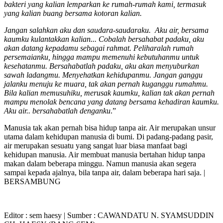
bakteri yang kalian lemparkan ke rumah-rumah kami, termasuk
yang kali­an buang bersama kotoran kalian.
Jangan salahkan aku dan saudara-saudaraku. Aku air, bersama
kaumku kulantakkan kali­an... Cobalah ber­sahabat padaku, aku
akan datang kepadamu sebagai rahmat. Peliharalah rumah
persemaianku, hingga mampu me­menuhi kebutuhanmu untuk
kesehatanmu. Bersahabatlah padaku, aku akan menyubur­kan
sawah ladangmu. Menyehatkan kehidup­anmu. Jangan ganggu
jalanku menuju ke muara, tak akan pernah kuganggu rumahmu.
Bila kalian memusuhiku, merusak kaumku, kalian tak akan pernah
mampu menolak bencana yang datang bersama kehadiran kaumku.
Aku air.. ber­sahabat­lah denganku
.”
Manusia tak akan pernah bisa hidup tanpa air. Air me­rupakan unsur
utama dalam kehidupan manusia di bumi. Di padang-padang pasir,
air me­rupakan sesuatu yang sangat luar biasa manfaat bagi
kehidupan manusia. Air membuat manusia bertahan hidup tanpa
makan dalam beberapa minggu. Namun manusia akan segera
sampai ke­pada ajalnya, bila tanpa air, dalam beberapa hari saja. |
BERSAMBUNG
Editor :
sem haesy
| Sumber : CAWANDATU N. SYAMSUDDIN