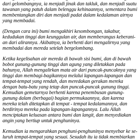
dari gelombangnya, ia menjadi jinak dan takluk, dan menjadi suatu
tawanan yang patuh dalam belenggu kehinaannya, sementara bumi
mem­bentang­kan diri dan menjadi padat dalam kedalaman air­nya
yang membadai.
(Dengan cara ini) bumi mengakhiri kesom­bong­an, takabur,
kedudukan tinggi dan ke­unggulan air, dan memberangus keberani­
an dari alirannya. Akibat­nya, ia berhenti dari mengalir­nya yang
mem­badai dan mereda setelah bergelombang.
Ketika kegelisahan air mereda di bawah sisi bumi, dan di bawah
bobot gunung-gunung tinggi dan agung yang diletakkan pada
bahu­nya, Allah mengalirkan mata air dari puncak-puncaknya yang
tinggi dan mem­bagi-bagikan­nya melalui lapangan-lapangan dan
tempat-tempat yang rendah, dan me­redakan gerakan mereka
dengan batu-batu yang tetap dan puncak-puncak gunung tinggi.
Kemudian gemetarnya berhenti karena pe­nembus­an gunung-
gunung dalam (berbagai) bagian per­mukaan­nya, dan karena
mereka telah di­tetap­kan di tempat - tempat kedalamannya, dan
berdiri­nya mereka pada lapangan-lapangan­nya. Lalu Allah
menciptakan ke­luasan antara bumi dan langit, dan me­nyediakan
angin yang bertiup untuk penghuninya.
Ke­mudian ia meng­arahkan penghuni-peng­huni­nya menyebar ke se­
luruh tempat-tempat yang sesuai. Se­sudah itu ia tidak membiarkan