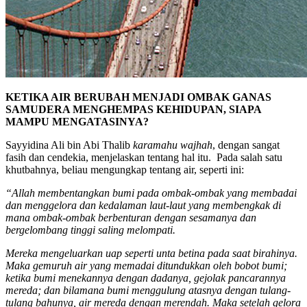
KETIKA AIR BERUBAH MENJADI OMBAK GANAS
SAMUDERA MENGHEMPAS KEHIDUPAN, SIAPA
MAMPU MENGATASINYA?
Sayyidina Ali bin Abi Thalib
karamahu wajhah
, dengan sangat
fasih dan cendekia, menjelaskan tentang hal itu. Pada salah satu
khutbah­nya, beliau mengungkap tentang air, seperti ini:
“Allah mem­bentangkan bumi pada ombak-ombak yang mem­badai
dan menggelora dan kedalaman laut-laut yang membengkak di
mana ombak-ombak ber­benturan dengan se­samanya dan
bergelombang tinggi saling me­lompati.
Mereka mengeluar­kan uap seperti unta betina pada saat birahinya.
Maka gemuruh air yang memadai ditundukkan oleh bobot bumi;
ketika bumi menekannya dengan dadanya, gejolak pancar­annya
mereda; dan bila­mana bumi meng­gulung atasnya dengan tulang-
tulang bahunya, air mereda dengan me­rendah. Maka setelah gelora