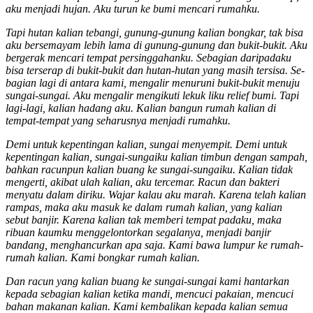
aku menjadi hujan. Aku turun ke bumi men­cari rumahku.
Tapi hutan kalian tebangi, gunung-gunung kalian bongkar, tak bisa
aku bersemayam lebih lama di gunung-gunung dan bukit-bukit. Aku
ber­gerak mencari tempat persinggahanku. Se­bagian daripadaku
bisa ter­serap di bukit-bukit dan hutan-hutan yang masih ter­sisa. Se­
bagian lagi di antara kami, mengalir menuruni bukit-bukit menuju
sungai-sungai. Aku meng­alir meng­ikuti lekuk liku relief bumi. Tapi
lagi-lagi, kalian hadang aku. Kalian bangun rumah kalian di
tempat-tempat yang seharusnya men­jadi rumahku.
Demi untuk kepentingan kalian, sungai me­nyempit. Demi untuk
kepentingan kalian, sungai-sungai­ku kalian timbun dengan sampah,
bahkan racunpun kalian buang ke sungai-sungaiku. Kalian tidak
mengerti, akibat ulah kalian, aku tercemar. Racun dan bakteri
menyatu dalam diriku. Wajar kalau aku marah. Karena telah kalian
rampas, maka aku masuk ke dalam rumah kali­an, yang kalian
sebut banjir. Karena kalian tak mem­beri tempat padaku, maka
ribuan kaumku meng­gelon­torkan segalanya, menjadi banjir
bandang, meng­hancur­kan apa saja. Kami bawa lumpur ke rumah-
rumah kalian. Kami bongkar rumah kalian.
Dan racun yang kalian buang ke sungai-sungai kami hantarkan
kepada sebagian kalian ketika mandi, men­cuci pakaian, mencuci
bahan makanan kalian. Kami kembalikan kepada kalian semua