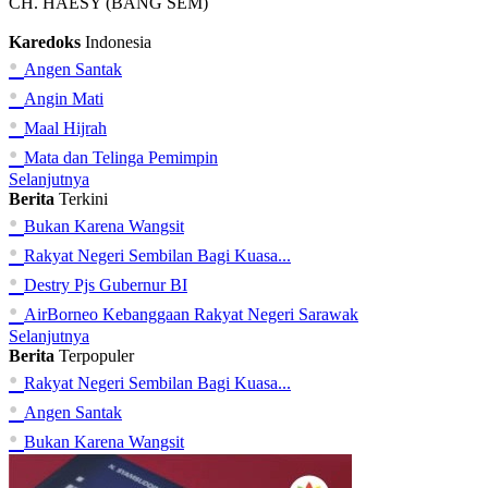
CH. HAESY (BANG SEM)
Karedoks
Indonesia
•
Angen Santak
•
Angin Mati
•
Maal Hijrah
•
Mata dan Telinga Pemimpin
Selanjutnya
Berita
Terkini
•
Bukan Karena Wangsit
•
Rakyat Negeri Sembilan Bagi Kuasa...
•
Destry Pjs Gubernur BI
•
AirBorneo Kebanggaan Rakyat Negeri Sarawak
Selanjutnya
Berita
Terpopuler
•
Rakyat Negeri Sembilan Bagi Kuasa...
•
Angen Santak
•
Bukan Karena Wangsit