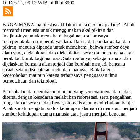
16 Des 15, 09:12 WIB
| dilihat 3960
BAGAIMANA manifestasi akhlak manusia ter­hadap alam? Allah
memandu manusia untuk meng­gunakan akal pikiran dan
imajinasinya untuk memahami bagaimana seharusnya
memperlakukan sumber daya alam. Dari sudut pandang akal dan
pikiran, manusia di­pandu untuk memahami, bahwa sumber daya
alam yang dieksplorasi dan dieks­ploitasi secara semena-mena akan
berakibat buruk bagi manusia. Salah satunya, sebagai­mana sudah
dijelaskan: bencana alam terjadi dan ber­ubah men­jadi bencana
sosial, selalu disebabkan oleh ulah manusia. Baik karena
kecerobohan maupun karena terbatasnya penguasaan ilmu
pengetahuan dan tekno­logi.
Pembabatan dan pembakaran hutan yang semena-mena dan tidak
disertai dengan kesadaran melakukan reforestasi, serta pengalihan
fungsi lahan secara tidak benar, otomatis akan me­nimbulkan banjir.
Allah sudah mengatur siklus ke­hidupan alamiah di mana air menjadi
sumber ke­hidupan utama manusia atau justru menjadi bencana.