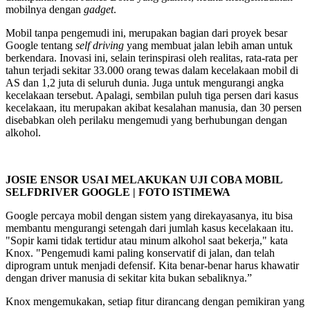
mobilnya dengan
gadget
.
Mobil tanpa pengemudi ini, merupakan bagian dari proyek besar
Google tentang
self driving
yang membuat jalan lebih aman untuk
berkendara. Inovasi ini, selain terinspirasi oleh realitas, rata-rata per
tahun terjadi sekitar 33.000 orang tewas dalam kecelakaan mobil di
AS dan 1,2 juta di seluruh dunia. Juga untuk mengurangi angka
kecelakaan tersebut. Apalagi, sembilan puluh tiga persen dari kasus
kecelakaan, itu merupakan akibat kesalahan manusia, dan 30 persen
disebabkan oleh perilaku mengemudi yang berhubungan dengan
alkohol.
JOSIE ENSOR USAI MELAKUKAN UJI COBA MOBIL
SELFDRIVER GOOGLE | FOTO ISTIMEWA
Google percaya mobil dengan sistem yang direkayasanya, itu bisa
membantu mengurangi setengah dari jumlah kasus kecelakaan itu.
"Sopir kami tidak tertidur atau minum alkohol saat bekerja," kata
Knox. "Pengemudi kami paling konservatif di jalan, dan telah
diprogram untuk menjadi defensif. Kita benar-benar harus khawatir
dengan driver manusia di sekitar kita bukan sebaliknya.”
Knox mengemukakan, setiap fitur dirancang dengan pemikiran yang