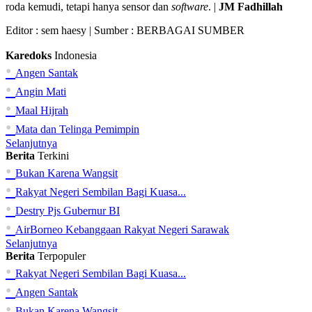
roda kemudi, tetapi hanya sensor dan
software
. |
JM Fadhillah
Editor :
sem haesy
| Sumber : BERBAGAI SUMBER
Karedoks
Indonesia
•
Angen Santak
•
Angin Mati
•
Maal Hijrah
•
Mata dan Telinga Pemimpin
Selanjutnya
Berita
Terkini
•
Bukan Karena Wangsit
•
Rakyat Negeri Sembilan Bagi Kuasa...
•
Destry Pjs Gubernur BI
•
AirBorneo Kebanggaan Rakyat Negeri Sarawak
Selanjutnya
Berita
Terpopuler
•
Rakyat Negeri Sembilan Bagi Kuasa...
•
Angen Santak
•
Bukan Karena Wangsit