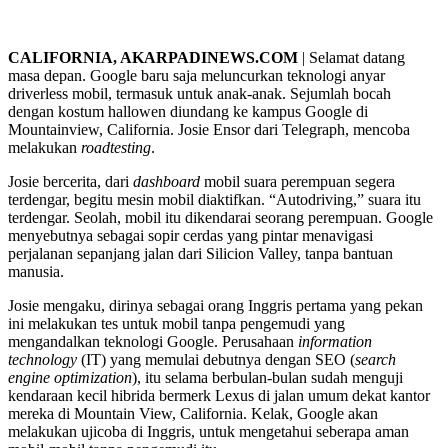
CALIFORNIA, AKARPADINEWS.COM
| Selamat datang
masa depan. Google baru saja meluncurkan teknologi anyar
driverless mobil, termasuk untuk anak-anak. Sejumlah bocah
dengan kostum hallowen diundang ke kampus Google di
Mountainview, California. Josie Ensor dari Telegraph, mencoba
melakukan
roadtesting
.
Josie bercerita, dari
dashboard
mobil suara perempuan segera
terdengar, begitu mesin mobil diaktifkan. “Autodriving,” suara itu
terdengar. Seolah, mobil itu dikendarai seorang perempuan. Google
menyebutnya sebagai sopir cerdas yang pintar menavigasi
perjalanan sepanjang jalan dari Silicion Valley, tanpa bantuan
manusia.
Josie mengaku, dirinya sebagai orang Inggris pertama yang pekan
ini melakukan tes untuk mobil tanpa pengemudi yang
mengandalkan teknologi Google. Perusahaan
information
technology
(IT) yang memulai debutnya dengan SEO (
search
engine optimization
), itu selama berbulan-bulan sudah menguji
kendaraan kecil hibrida bermerk Lexus di jalan umum dekat kantor
mereka di Mountain View, California. Kelak, Google akan
melakukan ujicoba di Inggris, untuk mengetahui seberapa aman