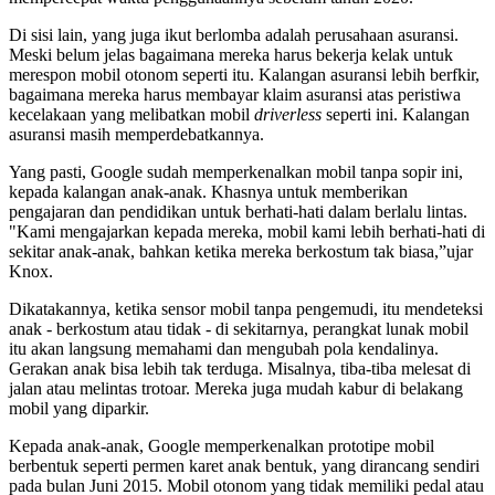
Di sisi lain, yang juga ikut berlomba adalah perusahaan asuransi.
Meski belum jelas bagaimana mereka harus bekerja kelak untuk
merespon mobil otonom seperti itu. Kalangan asuransi lebih berfkir,
bagaimana mereka harus membayar klaim asuransi atas peristiwa
kecelakaan yang melibatkan mobil
driverless
seperti ini. Kalangan
asuransi masih memperdebatkannya.
Yang pasti, Google sudah memperkenalkan mobil tanpa sopir ini,
kepada kalangan anak-anak. Khasnya untuk memberikan
pengajaran dan pendidikan untuk berhati-hati dalam berlalu lintas.
"Kami mengajarkan kepada mereka, mobil kami lebih berhati-hati di
sekitar anak-anak, bahkan ketika mereka berkostum tak biasa,”ujar
Knox.
Dikatakannya, ketika sensor mobil tanpa pengemudi, itu mendeteksi
anak - berkostum atau tidak - di sekitarnya, perangkat lunak mobil
itu akan langsung memahami dan mengubah pola kendalinya.
Gerakan anak bisa lebih tak terduga. Misalnya, tiba-tiba melesat di
jalan atau melintas trotoar. Mereka juga mudah kabur di belakang
mobil yang diparkir.
Kepada anak-anak, Google memperkenalkan prototipe mobil
berbentuk seperti permen karet anak bentuk, yang dirancang sendiri
pada bulan Juni 2015. Mobil otonom yang tidak memiliki pedal atau