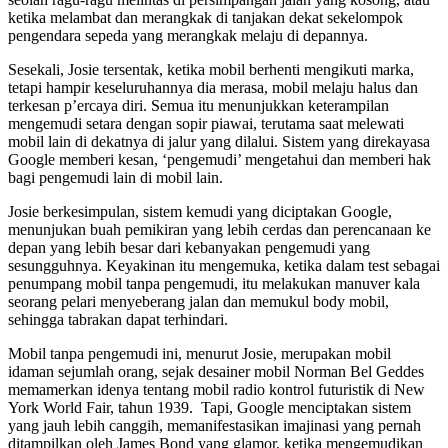
ketika melambat dan merangkak di tanjakan dekat sekelompok
pengendara sepeda yang merangkak melaju di depannya.
Sesekali, Josie tersentak, ketika mobil berhenti mengikuti marka,
tetapi hampir keseluruhannya dia merasa, mobil melaju halus dan
terkesan p’ercaya diri. Semua itu menunjukkan keterampilan
mengemudi setara dengan sopir piawai, terutama saat melewati
mobil lain di dekatnya di jalur yang dilalui. Sistem yang direkayasa
Google memberi kesan, ‘pengemudi’ mengetahui dan memberi hak
bagi pengemudi lain di mobil lain.
Josie berkesimpulan, sistem kemudi yang diciptakan Google,
menunjukan buah pemikiran yang lebih cerdas dan perencanaan ke
depan yang lebih besar dari kebanyakan pengemudi yang
sesungguhnya. Keyakinan itu mengemuka, ketika dalam test sebagai
penumpang mobil tanpa pengemudi, itu melakukan manuver kala
seorang pelari menyeberang jalan dan memukul body mobil,
sehingga tabrakan dapat terhindari.
Mobil tanpa pengemudi ini, menurut Josie, merupakan mobil
idaman sejumlah orang, sejak desainer mobil Norman Bel Geddes
memamerkan idenya tentang mobil radio kontrol futuristik di New
York World Fair, tahun 1939. Tapi, Google menciptakan sistem
yang jauh lebih canggih, memanifestasikan imajinasi yang pernah
ditampilkan oleh James Bond yang glamor, ketika mengemudikan