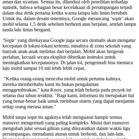
aman dan nyaman. Semua itu, dilandasi oleh penelitian terhadap
statistik, bahwa sebagian besar kecelakaan di persimpangan terjadi
dalam dua detik pertama ketika warna lampu lalu lintas berubah.
Untuk itu, dalam desain sistemnya, Google merancang ‘sopir’ akan
mobil selama 1,5 detik sebelum berhenti atau berjalan, setelah lampu
tanda lalu lintas berganti.
‘Sopir’ yang direkayasa Google juga secara otomatis akan mengatur
kecepatan di lokasi-lokasi tertentu, misalnya di zona sekolah yang
banyak anak-anak melintas dan berjalan. Mobil akan bergerak
perlahan, kecuali secara eksplisit diberikan instruksi untuk
meningkatkan kecepatannya. Di jalan tol, pengemudi bisa memacu
laju mobil sampai 10 mil lebih lebih cepat.
“Ketika orang-orang mencoba mobil untuk pertama kalinya,
mereka memberitahu kami itu bukan pengalaman
menggembirakan," kata Knox, yang telah bekerja pada proyek ini
selama dua tahun terakhir. "Bagi kami, informasi itu merupakan hal
yang benar-benar baik untuk membuat sistem yang dapat menjamin
setiap orang merasa aman."
Mobil tanpa sopir itu agaknya telah menguasai hampir semua
manuver mengemudi yang paling kompleks. Mulai dari manuver
mengubah jalur sesuai giliran yang diisyaratkan dalam waktu tiga
persimpangan, memahami aturan untuk berhenti, dan lain-lain.