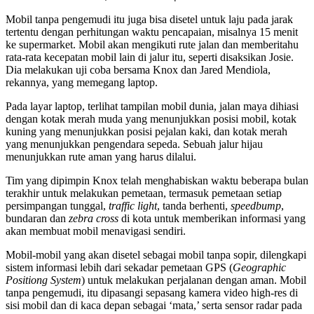
Mobil tanpa pengemudi itu juga bisa disetel untuk laju pada jarak
tertentu dengan perhitungan waktu pencapaian, misalnya 15 menit
ke supermarket. Mobil akan mengikuti rute jalan dan memberitahu
rata-rata kecepatan mobil lain di jalur itu, seperti disaksikan Josie.
Dia melakukan uji coba bersama Knox dan Jared Mendiola,
rekannya, yang memegang laptop.
Pada layar laptop, terlihat tampilan mobil dunia, jalan maya dihiasi
dengan kotak merah muda yang menunjukkan posisi mobil, kotak
kuning yang menunjukkan posisi pejalan kaki, dan kotak merah
yang menunjukkan pengendara sepeda. Sebuah jalur hijau
menunjukkan rute aman yang harus dilalui.
Tim yang dipimpin Knox telah menghabiskan waktu beberapa bulan
terakhir untuk melakukan pemetaan, termasuk pemetaan setiap
persimpangan tunggal,
traffic light
, tanda berhenti,
speedbump
,
bundaran dan
zebra cross
di kota untuk memberikan informasi yang
akan membuat mobil menavigasi sendiri.
Mobil-mobil yang akan disetel sebagai mobil tanpa sopir, dilengkapi
sistem informasi lebih dari sekadar pemetaan GPS (
Geographic
Positiong System
) untuk melakukan perjalanan dengan aman. Mobil
tanpa pengemudi, itu dipasangi sepasang kamera video high-res di
sisi mobil dan di kaca depan sebagai ‘mata,’ serta sensor radar pada