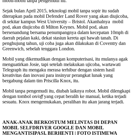
mobil-mobil tanpa pengemudi itu.
Sejak bulan April 2015, teknologi mobil tanpa sopir itu sudah
diterapkan pada mobil Defender Land Rover yang akan diujicoba,
di sekitar kampus West University – Bristol. Akanhalnya mobil
pod, akan diujicoba di Milton Keynes. Mobil pod, akan
bersenandung bersama penumpangnya dalam kecepatan 10mph di
daerah pejalan kaki, dekat stasiun kereta api bawah tanah. Di
penghujung tahun, uji coba juga akan dilakukan di Coventry dan
Greenwich, sebelah tenggara London.
Mobil yang dikemudikan dengan komputerisasi, itu mulanya agak
menguatirkan Josie, tapi setelah melakukan ujicoba, wartawati
Telegraph itu mengaku merasa terhibur dengan sistem hasil
kreativitas dan inovasi para insinyur perangkat lunak yang
bergabung dalam tim Priscilla Knox, itu.
Mobil tanpa pengemudi itu, diubah laiknya robot. Mobil dilengkapi
dengan tombol
on/off
yang cepat beralih ke manual, ketika terjadi
sesuatu. Knox mengemukakan, peralihan itu akan jarang terjadi.
ANAK-ANAK BERKOSTUM MELINTAS DI DEPAN
MOBIL SELFDRIVER GOOGLE DAN MOBIL
MENGANTISIPASI, BERHENTI | FOTO ISTIMEWA