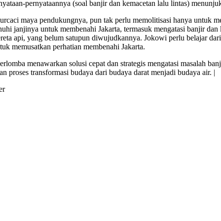
nyataan-pernyataannya (soal banjir dan kemacetan lalu lintas) menun
a kurcaci maya pendukungnya, pun tak perlu memolitisasi hanya untuk m
i janjinya untuk membenahi Jakarta, termasuk mengatasi banjir dan k
kereta api, yang belum satupun diwujudkannya. Jokowi perlu belajar da
tuk memusatkan perhatian membenahi Jakarta.
 berlomba menawarkan solusi cepat dan strategis mengatasi masalah ba
an proses transformasi budaya dari budaya darat menjadi budaya air. |
er