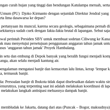
curah hujan yang tinggi dan bendungan Katulampa meruah, serta berb
aan Umum (PU) Djoko Kirmanto dengan sejumlah Direktur Jendral yang 
rta lima dasawarsa ke depan?
, pertanyaan itu muncul, karena secara geologis, sebagaimana pernah 
kitarnya sudah cuek dengan fakta-fakta brutal di lapangan. Sebut saja,
 ihwal perintah Presiden SBY untuk membuat sodetan Ciliwung ke Kana
k mau menyetujui persetujuan penggunaan anggaran tahun jamak untuk 
kasus ‘anggaran tahun jamak’ Proyek Hambalang.
ain setu dan embung di Depok banyak yang beralih fungsi menjadi komp
langa, akan selalu menjadi kantung air.
ngalaman mengatasi banjir dan kemacetan lalu lintas, kerap ‘lempar k
a, termasuk banjir.
: Persoalan banjir di Ibukota tidak dapat diselesaikan dalam waktu s
enurutnya, yang terpenting saat ini adalah melakukan koordinasi di la
n melakukan langkah antisipasi meluasnya dampak banjir.
ang membludak ke Jakarta, datang dari atas (Puncak – Bogor, maksudnya