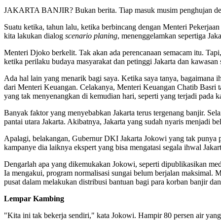
JAKARTA BANJIR? Bukan berita. Tiap masuk musim penghujan dengan 
Suatu ketika, tahun lalu, ketika berbincang dengan Menteri Pekerj
kita lakukan dialog
scenario planing
, menenggelamkan sepertiga Jaka
Menteri Djoko berkelit. Tak akan ada perencanaan semacam itu. Tapi
ketika perilaku budaya masyarakat dan petinggi Jakarta dan kawasan se
Ada hal lain yang menarik bagi saya. Ketika saya tanya, bagaimana
dari Menteri Keuangan. Celakanya, Menteri Keuangan Chatib Basri ta
yang tak menyenangkan di kemudian hari, seperti yang terjadi pada 
Banyak faktor yang menyebabkan Jakarta terus tergenang banjir. Sel
pantai utara Jakarta. Akibatnya, Jakarta yang sudah nyaris menjadi be
Apalagi, belakangan, Gubernur DKI Jakarta Jokowi yang tak punya pe
kampanye dia laiknya ekspert yang bisa mengatasi segala ihwal Jakart
Dengarlah apa yang dikemukakan Jokowi, seperti dipublikasikan media
Ia mengakui, program normalisasi sungai belum berjalan maksimal. M
pusat dalam melakukan distribusi bantuan bagi para korban banjir da
Lempar Kambing
"Kita ini tak bekerja sendiri," kata Jokowi. Hampir 80 persen air y