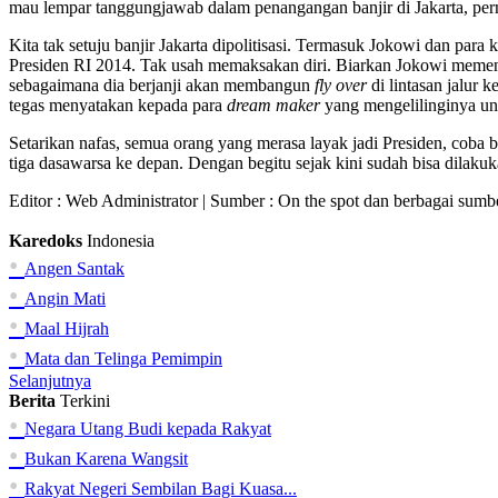
mau lempar tanggungjawab dalam penangangan banjir di Jakarta, per
Kita tak setuju banjir Jakarta dipolitisasi. Termasuk Jokowi dan par
Presiden RI 2014. Tak usah memaksakan diri. Biarkan Jokowi memenuh
sebagaimana dia berjanji akan membangun
fly over
di lintasan jalur 
tegas menyatakan kepada para
dream maker
yang mengelilinginya un
Setarikan nafas, semua orang yang merasa layak jadi Presiden, coba
tiga dasawarsa ke depan. Dengan begitu sejak kini sudah bisa dilakuk
Editor :
Web Administrator
| Sumber : On the spot dan berbagai sumb
Karedoks
Indonesia
•
Angen Santak
•
Angin Mati
•
Maal Hijrah
•
Mata dan Telinga Pemimpin
Selanjutnya
Berita
Terkini
•
Negara Utang Budi kepada Rakyat
•
Bukan Karena Wangsit
•
Rakyat Negeri Sembilan Bagi Kuasa...