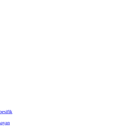
esifik
nayan