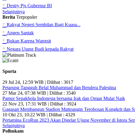
•
Destry Pjs Gubernur BI
Selanjutnya
Berita
Terpopuler
•
Rakyat Negeri Sembilan Bagi Kuasa...
•
Angen Santak
•
Bukan Karena Wangsit
•
Negara Utang Budi kepada Rakyat
Sporta
29 Jul 24, 12:59 WIB | Dilihat : 3017
Petarung Tangguh Belal Muhammad dan Bendera Palestina
27 Mar 24, 07:38 WIB | Dilihat : 3540
Pamor Sepakbola Indonesia bersama Irak dan Oman Mulai Naik
22 Nov 23, 17:31 WIB | Dilihat : 3924
Gagasan Membangun Stadion Mattoangin Terobosan Kongkrit dan Sp
10 Okt 23, 10:22 WIB | Dilihat : 4329
Pertamina EcoRun 2023 Akan Digelar Ujung November di Istora Se
Selanjutnya
Polhukam