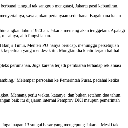
agai tanggul tak sanggup mengatasi, Jakarta pasti kebanjiran.
menyertainya, saya ajukan pertanyaan sederhana: Bagaimana kalau
dibincangkan tahun 1920-an, Jakarta memang akan tenggelam. Apalagi
 misalnya, alih fungsi lahan.
l Banjir Timur, Menteri PU hanya berucap, menunggu persetujuan
keperluan yang mendesak itu. Mungkin dia kuatir terjadi hal-hal
leks perumahan. Juga karena terjadi pembiaran terhadap reklamasi
ambing.’ Melempar persoalan ke Pemerintah Pusat, padahal ketika
ingkat. Memang perlu waktu, katanya, dan bukan setahun dua tahun.
pangan baik itu dijajaran internal Pemprov DKI maupun pemerintah
). Juga luapan 13 sungai besar yang mengepung Jakarta. Meski tak