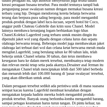
dalam peragaan itu, tapi atmosfir menyeluruh juga terasa dalam
kreasi peragaan busana tersebut. Para model tentunya tampil bak
pengunjung pasar swalayan namun dengan memakai busana kreasi
terbaru yang hip. Dengan mendorong kereta belanja berwarna
terang dan berpura-pura saling bergosip, para model mengambil
produk-produk dengan label lucu-lucuan, seperti botol bir Coco,
anggur putih Chateau Gabrielle dan krim susu Chanel. Model
lainnya membawa keranjang logam berhiaskan logo khas
Chanel.Koleksi Lagerferd yang terbaru untuk musim dingin itu
dipenuhi jaket wol yang dipadu dengan celana lurus dan sepatu
olahraga berwarna terang. Beberapa model juga membawakan jaket
olahraga lari terbuat dari wol dan celana ketat berwarna merah muda
mengilat.Lagerfeld, yang berulang tahun ke 80 tahun lalu, telah
bekerja untuk Chanel selama 30 tahun, dan terus membawa
kesegaran baru ke dalam merek tersebut, membuatnya tetap modern
dan relevan meski tetap setia pada akarnya.Desainer asal Jerman itu
mengatakan Chanel telah menciptakan lebih dari 500 label berbeda
dan menaruh lebih dari 100.000 barang di 'pasar swalayan' tersebut,
yang akan diberikan untuk amal.
Dalam peragaan tersebut sedikit ada peristiwa unik di mana suasana
sempat kacau karena Lagerfeld membuat kesalahan dengan
mengatakan kepada hadirin mereka boleh mengambil produk-
produk tersebut. Banyak orang berlomba-lomba mengambil barang,
sampai petugas keamanan harus turun tangan. Di pintu keluar, tas