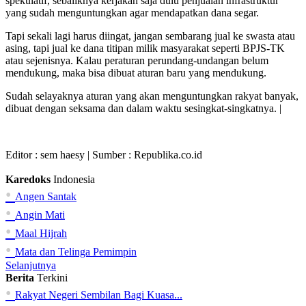
spekulatif, sebaliknya kerjakan saja dulu penjualan infrastruktur
yang sudah menguntungkan agar mendapatkan dana segar.
Tapi sekali lagi harus diingat, jangan sembarang jual ke swasta atau
asing, tapi jual ke dana titipan milik masyarakat seperti BPJS-TK
atau sejenisnya. Kalau peraturan perundang-undangan belum
mendukung, maka bisa dibuat aturan baru yang mendukung.
Sudah selayaknya aturan yang akan menguntungkan rakyat banyak,
dibuat dengan seksama dan dalam waktu sesingkat-singkatnya. |
Editor :
sem haesy
| Sumber : Republika.co.id
Karedoks
Indonesia
•
Angen Santak
•
Angin Mati
•
Maal Hijrah
•
Mata dan Telinga Pemimpin
Selanjutnya
Berita
Terkini
•
Rakyat Negeri Sembilan Bagi Kuasa...