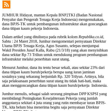
JUMHUR Hidayat, mantan Kepala BNP2TKI (Badan Nasional
Penyalur dan Pengerah Tenaga Kerja Indonesia) mengemukakan,
dana BPJS-TK untuk pembangunan infrastruktur akan goncangkan
dana titipan kaum pekerja Indonesia.
Dalam artikel yang ditulisnya pada rubrik kolom
Republika.co.id
,
Sabtu : 24 Maret 2018, Jumhur mengomentari pernyataan Direktur
Utama BPJS Tenaga Kerja, Agus Susanto, selepas menjumpai
Wakil Presiden Jusuf Kalla, Rabu (21/3/18) yang akan menyisihkan
dana sekitar Rp 73 Triliun untuk mendukung program pembanguan
infrastruktur melalui penerbitan surat utang.
Menurut Jumhur, dana itu tentu besar sekali, atau sekitar 23% dari
dana titipan kaum buruh/pekerja berupa uang iuran jaminan
sosialnya yang sekarang berjumlah Rp. 320 Trilyun. Artinya, bila
saja pelaksanaan penerbitan surat utang itu tidak hati-hati, maka
akan menggoncangkan dana titipan kaum buruh/pekerja Indonesia.
Jumhur menulis, sebagai salah seorang pimpinan DPP KSPSI yang
membidangi Peningkatan Kesejahteraan Pekerja yang jumlah
anggotanya sekitari 4 juta orang yang rutin membayar iuran BPJS-
TK, kita belum bisa menerima begitu saja pernyataan Direktur