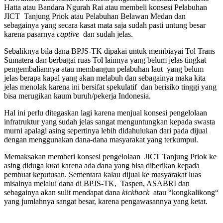
Hatta atau Bandara Ngurah Rai atau membeli konsesi Pelabuhan
JICT Tanjung Priok atau Pelabuhan Belawan Medan dan
sebagainya yang secara kasat mata saja sudah pasti untung besar
karena pasarnya
captive
dan sudah jelas.
Sebaliknya bila dana BPJS-TK dipakai untuk membiayai Tol Trans
Sumatera dan berbagai ruas Tol lainnya yang belum jelas tingkat
pengembaliannya atau membangun pelabuhan laut yang belum
jelas berapa kapal yang akan melabuh dan sebagainya maka kita
jelas menolak karena ini bersifat spekulatif dan berisiko tinggi yang
bisa merugikan kaum buruh/pekerja Indonesia.
Hal ini perlu ditegaskan lagi karena menjual konsesi pengelolaan
infratruktur yang sudah jelas sangat menguntungkan kepada swasta
murni apalagi asing sepertinya lebih didahulukan dari pada dijual
dengan menggunakan dana-dana masyarakat yang terkumpul.
Memaksakan memberi konsesi pengelolaan JICT Tanjung Priok ke
asing diduga kuat karena ada dana yang bisa diberikan kepada
pembuat keputusan. Sementara kalau dijual ke masyarakat luas
misalnya melalui dana di BPJS-TK, Taspen, ASABRI dan
sebagainya akan sulit mendapat dana
kickback
atau “kongkalikong“
yang jumlahnya sangat besar, karena pengawasannya yang ketat.